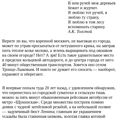
В нем ручей меж деревьев
бежит и журчит.
Я люблю тот ручей, я
люблю ту страну,
Я люблю в том лесу
вспоминать старину.
А.К. Толстой
Верите ли вы, что коренной москвич, не выезжая из города,
может по утрам просыпаться от петушиного крика, на завтрак
пить теплое козье молоко, а зелень выращивать под окошком
на своем огороде? Нет? А зря! Есть такое удивительное место
в пределах кольцевой автодороги, и до центра города от него
40 минут общественным транспортом. Зовется оно селом
Троице-Лыковым. И никто не думает его сносить — наоборот,
охраняют и оберегают.
Я впервые попала туда 20 лет назад, с удивлением обнаружив,
что перенестись из городской суматохи в сельскую тишь
можно за пять минут обыкновенным рейсовым автобусом от
метро «Щукинская». Среди множества построек помню
домик с чудной затейливой резьбой, а на небольшой поляне
— задумчивый бюст Ленина; главным же украшением
усадьбы была старинная церковь, золотая главка которой