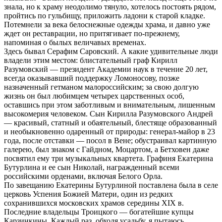
знала, но к храму неодолимо тянуло, хотелось постоять рядом,
пройтись по гульбищу, приложить ладони к старой кладке.
Потемнели за века белоснежные одежды храма, и давно уже
ждет он реставрации, но притягивает по-прежнему,
напоминая о былых величавых временах.
Здесь бывал Серафим Саровский. А какие удивительные люди
владели этим местом: блистательный граф Кирилл
Разумовский — президент Академии наук в течение 20 лет,
всегда оказывавший поддержку Ломоносову, позже
назначенный гетманом малороссийским; за свою долгую
жизнь он был любимцем четырех царственных особ,
оставшись при этом заботливым и внимательным, лишенным
высокомерия человеком. Сын Кирилла Разумовского Андрей
— красивый, статный и обаятельный, блестяще образованный
и необыкновенно одаренный от природы: генерал-майор в 23
года, после отставки — посол в Вене; обустраивал картинную
галерею, был знаком с Гайдном, Моцартом, а Бетховен даже
посвятил ему три музыкальных квартета. Графиня Екатерина
Бутурлина и ее сын Николай, награжденный всеми
российскими орденами, включая Белого Орла.
По завещанию Екатерины Бутурлиной поставлена была в селе
церковь Успения Божией Матери, один из редких
сохранившихся московских храмов середины XIX в.
Последние владельцы Троицкого — богатейшие купцы
Карзинкины. Каждый раз, обходя усадьбу, я пытаюсь