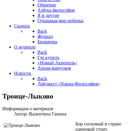
Общение
Азбука философов
Я и другие
Открывая мир ребенка
Скачать
Back
Журнал
Брошюры
О журнале
Back
Где купить
«Новый Акрополь»
Архив выпусков
Новости
Back
Дайджест «Natura-Философия»
Троице-Лыково
Информация о материале
Автор:
Валентина Ганина
Бор сосновый в стране
одинокой стоит,