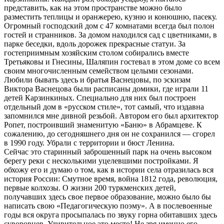
представить, как на этом пространстве можно было
разместить теплицы и оранжерею, кузню и конюшню, пасеку.
Огромный господский дом с 47 комнатами всегда был полон
гостей и странников. За домом находился сад с цветниками, в
парке беседки, вдоль дорожек прекрасные статуи. За
гостеприимным хозяйским столом собирались вместе
Третьяковы и Гнесины, Шаляпин гостевал в этом доме со всем
своим многочисленным семейством целыми сезонами.
Любили бывать здесь и братья Васнецовы, по эскизам
Виктора Васнецова были расписаны домики, где играли 11
детей Карзинкиных. Специально для них был построен
отдельный дом в «русском стиле», тот самый, что издавна
запомнился мне дивной резьбой. Автором его был архитектор
Ропет, построивший знаменитую «Баню» в Абрамцеве. К
сожалению, до сегодняшнего дня он не сохранился — сгорел
в 1990 году. Убрали с территории и бюст Ленина.
Сейчас это старинный заброшенный парк на очень высоком
берегу реки с несколькими уцелевшими постройками. Я
обхожу его и думаю о том, как в истории села отразилась вся
история России: Смутное время, война 1812 года, революция,
первые колхозы. О жизни 200 туркменских детей,
получавших здесь свое первое образование, можно было бы
написать свою «Педагогическую поэму». А в послевоенные
годы вся округа просыпалась по звуку горна обитавших здесь
суворовцев. Удивительное это место! Не зря именно его