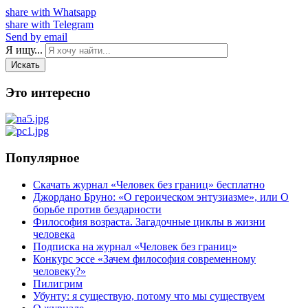
share with Whatsapp
share with Telegram
Send by email
Я ищу...
Искать
Это интересно
Популярное
Скачать журнал «Человек без границ» бесплатно
Джордано Бруно: «О героическом энтузиазме», или О
борьбе против бездарности
Философия возраста. Загадочные циклы в жизни
человека
Подписка на журнал «Человек без границ»
Конкурс эссе «Зачем философия современному
человеку?»
Пилигрим
Убунту: я существую, потому что мы существуем