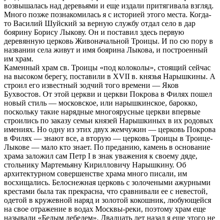
возвышалась над деревьями и еще издали притягивала взгляд.
Много позже познакомилась я с историей этого места. Когда-
то Василий Шуйский за верную службу отдал село в дар
боярину Борису Лыкову. Он и поставил здесь первую
деревянную церковь Живоначальной Троицы. И по сю пору в
названии села живут и имя боярина Лыкова, и построенный
им храм.
Каменный храм св. Троицы «под колоколы», стоящий сейчас
на высоком берегу, поставили в XVII в. князья Нарышкины. А
строил его известный зодчий того времени — Яков
Бухвостов. От этой церкви и церкви Покрова в Филях пошел
новый стиль — московское, или нарышкинское, барокко,
поскольку такие нарядные многоярусные церкви впервые
строились по заказу семьи князей Нарышкиных в их родовых
имениях. Но одну из этих двух жемчужин — церковь Покрова
в Филях — знают все, а вторую — церковь Троицы в Троице-
Лыкове — мало кто знает. По преданию, камень в основание
храма заложил сам Петр I в знак уважения к своему дяде,
стольнику Мартемьяну Кирилловичу Нарышкину. Об
архитектурном совершенстве храма много писали, им
восхищались. Белоснежная церковь с золочеными ажурными
крестами была так прекрасна, что сравнивали ее с невестой,
одетой в кружевной наряд и золотой кокошник, любующейся
на свое отражение в водах Москвы-реки, поэтому храм еще
называли «Белым лебедем». Двадцать лет назад я еще этого не