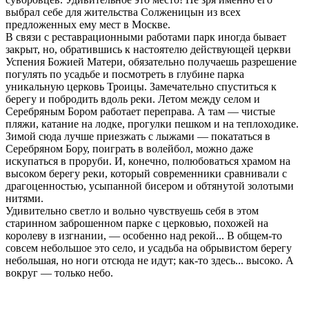
выбрал себе для жительства Солженицын из всех
предложенных ему мест в Москве.
В связи с реставрационными работами парк иногда бывает
закрыт, но, обратившись к настоятелю действующей церкви
Успения Божией Матери, обязательно получаешь разрешение
погулять по усадьбе и посмотреть в глубине парка
уникальную церковь Троицы. Замечательно спуститься к
берегу и побродить вдоль реки. Летом между селом и
Серебряным Бором работает переправа. А там — чистые
пляжи, катание на лодке, прогулки пешком и на теплоходике.
Зимой сюда лучше приезжать с лыжами — покататься в
Серебряном Бору, поиграть в волейбол, можно даже
искупаться в проруби. И, конечно, полюбоваться храмом на
высоком берегу реки, который современники сравнивали с
драгоценностью, усыпанной бисером и обтянутой золотыми
нитями.
Удивительно светло и вольно чувствуешь себя в этом
старинном заброшенном парке с церковью, похожей на
королеву в изгнании, — особенно над рекой... В общем-то
совсем небольшое это село, и усадьба на обрывистом берегу
небольшая, но ноги отсюда не идут; как-то здесь... высоко. А
вокруг — только небо.