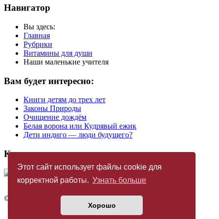
Навигатор
Вы здесь:
Главная
Рубрики
Витамины для души
Наши маленькие учителя
Вам будет интересно:
Книги детям до трех лет
Законы Природы
Очищение дождём
Белая ворoна или Кудрявый ежик
Дети индиго — люди будущего?
Купить журнал
Этот сайт использует файлы cookie для
корректной работы.
Узнать больше
©
Издательство «Новый Акрополь»
2005 — 2026
Хорошо
Политика конфиденциальности