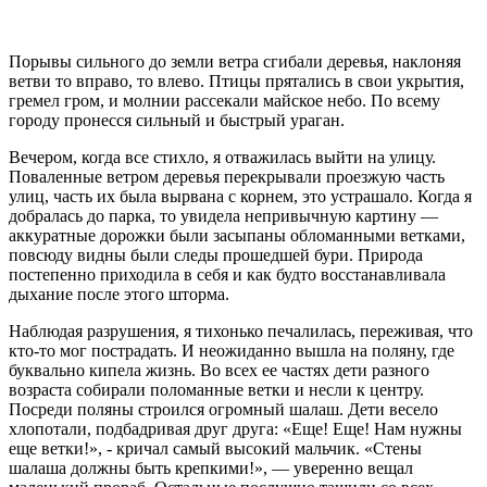
Порывы сильного до земли ветра сгибали деревья, наклоняя
ветви то вправо, то влево. Птицы прятались в свои укрытия,
гремел гром, и молнии рассекали майское небо. По всему
городу пронесся сильный и быстрый ураган.
Вечером, когда все стихло, я отважилась выйти на улицу.
Поваленные ветром деревья перекрывали проезжую часть
улиц, часть их была вырвана с корнем, это устрашало. Когда я
добралась до парка, то увидела непривычную картину —
аккуратные дорожки были засыпаны обломанными ветками,
повсюду видны были следы прошедшей бури. Природа
постепенно приходила в себя и как будто восстанавливала
дыхание после этого шторма.
Наблюдая разрушения, я тихонько печалилась, переживая, что
кто-то мог пострадать. И неожиданно вышла на поляну, где
буквально кипела жизнь. Во всех ее частях дети разного
возраста собирали поломанные ветки и несли к центру.
Посреди поляны строился огромный шалаш. Дети весело
хлопотали, подбадривая друг друга: «Еще! Еще! Нам нужны
еще ветки!», - кричал самый высокий мальчик. «Стены
шалаша должны быть крепкими!», — уверенно вещал