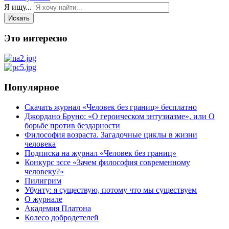
Я ищу...
Искать
Это интересно
Популярное
Скачать журнал «Человек без границ» бесплатно
Джордано Бруно: «О героическом энтузиазме», или О
борьбе против бездарности
Философия возраста. Загадочные циклы в жизни
человека
Подписка на журнал «Человек без границ»
Конкурс эссе «Зачем философия современному
человеку?»
Пилигрим
Убунту: я существую, потому что мы существуем
О журнале
Академия Платона
Колесо добродетелей