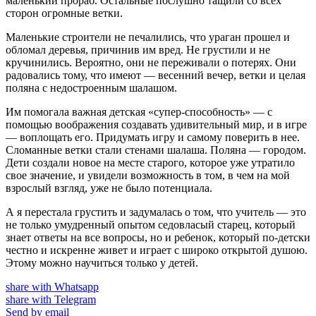
маленький прораб. Остальные послушно тащили со всех
сторон огромные ветки.
Маленькие строители не печалились, что ураган прошел и
обломал деревья, причинив им вред. Не грустили и не
кручинились. Вероятно, они не переживали о потерях. Они
радовались тому, что имеют — весенний вечер, ветки и целая
поляна с недостроенным шалашом.
Им помогала важная детская «супер-способность» — с
помощью воображения создавать удивительный мир, и в игре
— воплощать его. Придумать игру и самому поверить в нее.
Сломанные ветки стали стенами шалаша. Поляна — городом.
Дети создали новое на месте старого, которое уже утратило
свое значение, и увидели возможность в том, в чем на мой
взрослый взгляд, уже не было потенциала.
А я перестала грустить и задумалась о том, что учитель — это
не только умудренный опытом седовласый старец, который
знает ответы на все вопросы, но и ребенок, который по-детски
честно и искренне живет и играет с широко открытой душою.
Этому можно научиться только у детей.
share with Whatsapp
share with Telegram
Send by email