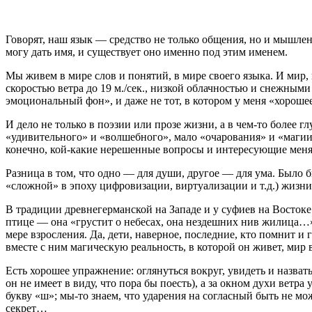
Говорят, наш язык — средство не только общения, но и мышлени
могу дать имя, и существует оно именно под этим именем.
Мы живем в мире слов и понятий, в мире своего языка. И мир, 
скоростью ветра до 19 м./сек., низкой облачностью и снежными 
эмоциональный фон», и даже не тот, в котором у меня «хороше
И дело не только в поэзии или прозе жизни, а в чем-то более г
«удивительного» и «волшебного», мало «очарования» и «магии»,
конечно, кой-какие нерешенные вопросы и интересующие меня
Разница в том, что одно — для души, другое — для ума. Было 
«сложной» в эпоху цифровизации, виртуализации и т.д.) жизни
В традиции древнегерманской на Западе и у суфиев на Восто
птице — она «грустит о небесах, она нездешних нив жилица…». 
мере взросления. Да, дети, наверное, последние, кто помнит и
вместе с ним магическую реальность, в которой он живет, мир 
Есть хорошее упражнение: оглянуться вокруг, увидеть и назват
он не имеет в виду, что пора бы поесть), а за окном духи ве
букву «ш»; мы-то знаем, что ударения на согласный быть не мо
секрет…