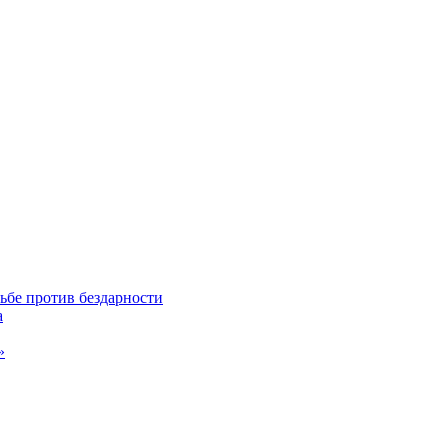
ьбе против бездарности
а
»