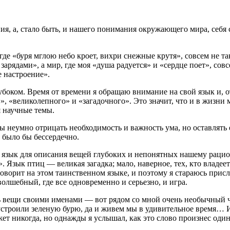
я, а, стало быть, и нашего понимания окружающего мира, себя са
где «буря мглою небо кроет, вихри снежные крутя», совсем не т
зарядами», а мир, где моя «душа радуется» и «сердце поет», сов
е настроение».
лубоком. Время от времени я обращаю внимание на свой язык и, о
 «великолепного» и «загадочного». Это значит, что и в жизни мо
 научные темы.
бы неумно отрицать необходимость и важность ума, но оставлять
 было бы бессердечно.
ке язык для описания вещей глубоких и непонятных нашему раци
Язык птиц — великая загадка; мало, наверное, тех, кто владеет 
 говорит на этом таинственном языке, и поэтому я стараюсь прис
волшебный, где все одновременно и серьезно, и игра.
ь вещи своими именами — вот рядом со мной очень необычный чел
тра устроили зеленую бурю, да и живем мы в удивительное время
жет никогда, но однажды я услышал, как это слово произнес один