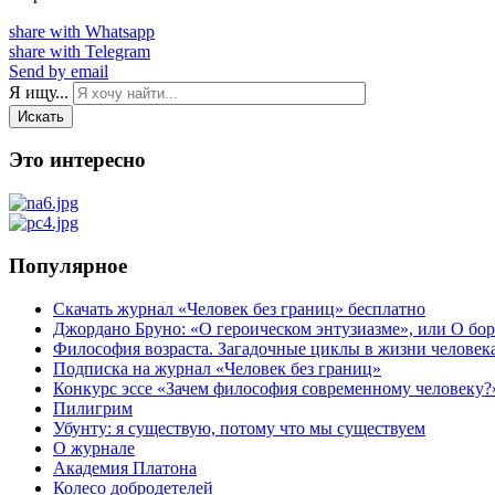
share with Whatsapp
share with Telegram
Send by email
Я ищу...
Искать
Это интересно
Популярное
Скачать журнал «Человек без границ» бесплатно
Джордано Бруно: «О героическом энтузиазме», или О бор
Философия возраста. Загадочные циклы в жизни человек
Подписка на журнал «Человек без границ»
Конкурс эссе «Зачем философия современному человеку?
Пилигрим
Убунту: я существую, потому что мы существуем
О журнале
Академия Платона
Колесо добродетелей