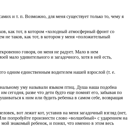
мих и т. п. Возможно, для меня существует только то, чему я
аков, как тот, в котором «холодный атмосферный фронт со
сем не таков, как тот, в котором у меня «положительный
ткровенно говоря, он меня не радует. Мало в нем
ей мало удивительного и загадочного, хотя в ней есть,
 его одним единственным водителем нашей взрослой (т. е.
ональному уму называли языком птиц. Душа наша подобна
им сегодня, разве что дети будто еще помнят его, забывая по
лушиваться к ним или будить ребенка в самом себе, возвращая
овек, вот лежит кот, уставив на меня загадочный взгляд (нет,
… Или попробуйте произнести слово «волшебный» с ударением на
 мой знакомый ребенок, и понял, что именно в этом весь