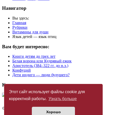
Навигатор
Вы здесь:
Главная
Рубрики
Витамины для души
Язык детей — язык птиц
Вам будет интересно:
Книги детям до трех лет
Белая ворoна или Кудрявый ежик
Аристотель (384–322 гг. до н.э.)
Конфуций
Дети индиго — люди будущего?
Купить журнал
Этот сайт использует файлы cookie для
корректной работы.
Узнать больше
©
Издательство «Новый Акрополь»
2005 — 2026
Хорошо
Политика конфиденциальности