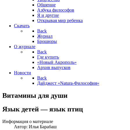
Общение
Азбука философов
Я и другие
Открывая мир ребенка
Скачать
Back
Журнал
Брошюры
О журнале
Back
Где купить
«Новый Акрополь»
Архив выпусков
Новости
Back
Дайджест «Natura-Философия»
Витамины для души
Язык детей — язык птиц
Информация о материале
Автор:
Илья Барабаш