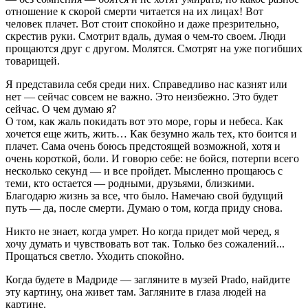
отношение к скорой смерти читается на их лицах! Вот
человек плачет. Вот стоит спокойно и даже презрительно,
скрестив руки. Смотрит вдаль, думая о чем-то своем. Люди
прощаются друг с другом. Молятся. Смотрят на уже погибших
товарищей.
Я представила себя среди них. Справедливо нас казнят или
нет — сейчас совсем не важно. Это неизбежно. Это будет
сейчас. О чем думаю я?
О том, как жаль покидать вот это море, горы и небеса. Как
хочется еще жить, жить… Как безумно жаль тех, кто боится и
плачет. Сама очень боюсь предстоящей возможной, хотя и
очень короткой, боли. И говорю себе: не бойся, потерпи всего
несколько секунд — и все пройдет. Мысленно прощаюсь с
теми, кто остается — родными, друзьями, близкими.
Благодарю жизнь за все, что было. Намечаю свой будущий
путь — да, после смерти. Думаю о том, когда приду снова.
Никто не знает, когда умрет. Но когда придет мой черед, я
хочу думать и чувствовать вот так. Только без сожалений...
Прощаться светло. Уходить спокойно.
Когда будете в Мадриде — загляните в музей Prado, найдите
эту картину, она живет там. Загляните в глаза людей на
картине.