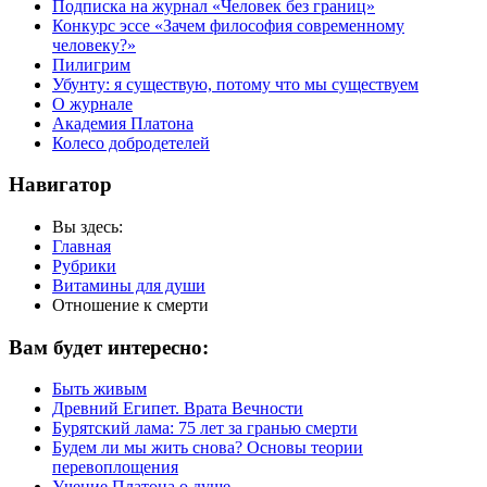
Подписка на журнал «Человек без границ»
Конкурс эссе «Зачем философия современному
человеку?»
Пилигрим
Убунту: я существую, потому что мы существуем
О журнале
Академия Платона
Колесо добродетелей
Навигатор
Вы здесь:
Главная
Рубрики
Витамины для души
Отношение к смерти
Вам будет интересно:
Быть живым
Древний Египет. Врата Вечности
Бурятский лама: 75 лет за гранью смерти
Будем ли мы жить снова? Основы теории
перевоплощения
Учение Платона о душе