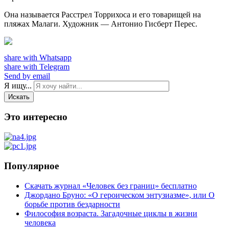
Она называется Расстрел Торрихоса и его товарищей на
пляжах Малаги. Художник — Антонио Гисберт Перес.
share with Whatsapp
share with Telegram
Send by email
Я ищу...
Искать
Это интересно
Популярное
Скачать журнал «Человек без границ» бесплатно
Джордано Бруно: «О героическом энтузиазме», или О
борьбе против бездарности
Философия возраста. Загадочные циклы в жизни
человека