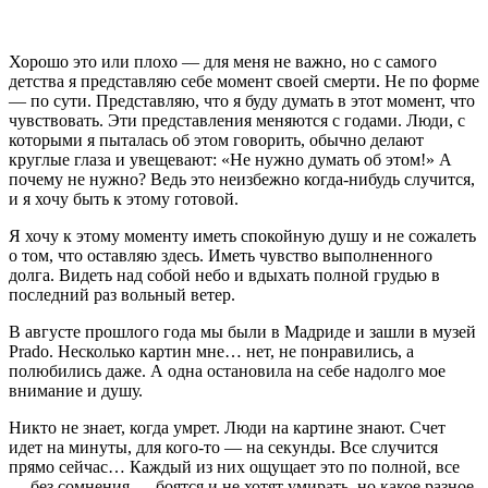
Хорошо это или плохо — для меня не важно, но с самого
детства я представляю себе момент своей смерти. Не по форме
— по сути. Представляю, что я буду думать в этот момент, что
чувствовать. Эти представления меняются с годами. Люди, с
которыми я пыталась об этом говорить, обычно делают
круглые глаза и увещевают: «Не нужно думать об этом!» А
почему не нужно? Ведь это неизбежно когда-нибудь случится,
и я хочу быть к этому готовой.
Я хочу к этому моменту иметь спокойную душу и не сожалеть
о том, что оставляю здесь. Иметь чувство выполненного
долга. Видеть над собой небо и вдыхать полной грудью в
последний раз вольный ветер.
В августе прошлого года мы были в Мадриде и зашли в музей
Prado. Несколько картин мне… нет, не понравились, а
полюбились даже. А одна остановила на себе надолго мое
внимание и душу.
Никто не знает, когда умрет. Люди на картине знают. Счет
идет на минуты, для кого-то — на секунды. Все случится
прямо сейчас… Каждый из них ощущает это по полной, все
— без сомнения — боятся и не хотят умирать, но какое разное