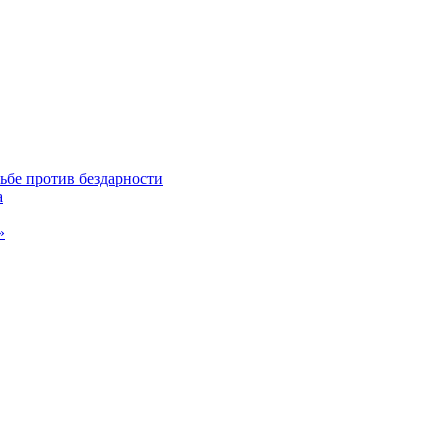
ьбе против бездарности
а
»