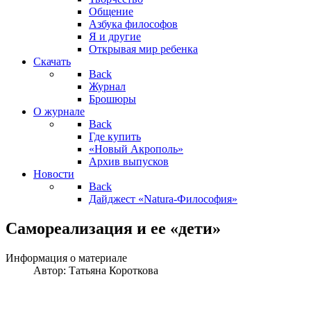
Общение
Азбука философов
Я и другие
Открывая мир ребенка
Скачать
Back
Журнал
Брошюры
О журнале
Back
Где купить
«Новый Акрополь»
Архив выпусков
Новости
Back
Дайджест «Natura-Философия»
Самореализация и ее «дети»
Информация о материале
Автор:
Татьяна Короткова