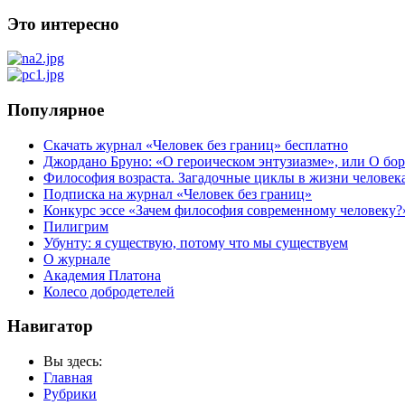
Это интересно
Популярное
Скачать журнал «Человек без границ» бесплатно
Джордано Бруно: «О героическом энтузиазме», или О бор
Философия возраста. Загадочные циклы в жизни человек
Подписка на журнал «Человек без границ»
Конкурс эссе «Зачем философия современному человеку?
Пилигрим
Убунту: я существую, потому что мы существуем
О журнале
Академия Платона
Колесо добродетелей
Навигатор
Вы здесь:
Главная
Рубрики