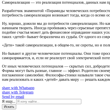
Самореализация — это реализация потенциалов, данных нам п
Разработчик знаменитой «Пирамиды человеческих потребностей
потребность самореализации возникает тогда, когда со всеми о
Ну, хорошо, дожили мы до потребности самореализации. Но к
начинаем творить. Иногда пробиваясь через серьезные препятст
подобие счастья может дать финансовое оправдание наших уси
таких «детей» бывает безразлична их судьба. От одного из со
«Дети» такой самореализации, в общем-то, не сироты, но и пол
Но бывают и другие человеческие потенциалы. Они тоже прося
саморазряжается, и, если не реализует свой электрический пот
От иных человеческих потенциалов — скрытых сил, добродетел
Формы могут быть разные, главное — эффект. Родителю своему т
поглаженное самолюбие. Философы-стоики называли такое счаст
нам реализовать и каких «детей» давать миру — решать каждом
share with Whatsapp
share with Telegram
Send by email
Я ищу...
Искать