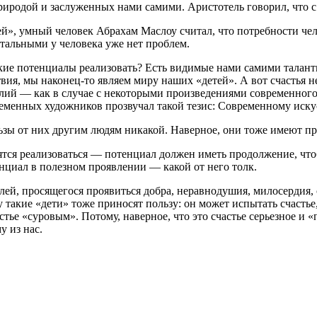
риродой и заслуженных нами самими. Аристотель говорил, что 
», умный человек Абрахам Маслоу считал, что потребности чело
стальными у человека уже нет проблем.
акие потенциалы реализовать? Есть видимые нами самими талан
вия, мы наконец-то являем миру наших «детей». А вот счастья не
лий — как в случае с некоторыми произведениями современного
временных художников прозвучал такой тезис: Современному иску
ьзы от них другим людям никакой. Наверное, они тоже имеют пра
тся реализоваться — потенциал должен иметь продолжение, что
енциал в полезном проявлении — какой от него толк.
ей, просящегося проявиться добра, неравнодушия, милосердия, 
акие «дети» тоже приносят пользу: он может испытать счастье, 
ье «суровым». Потому, наверное, что это счастье серьезное и «
у из нас.