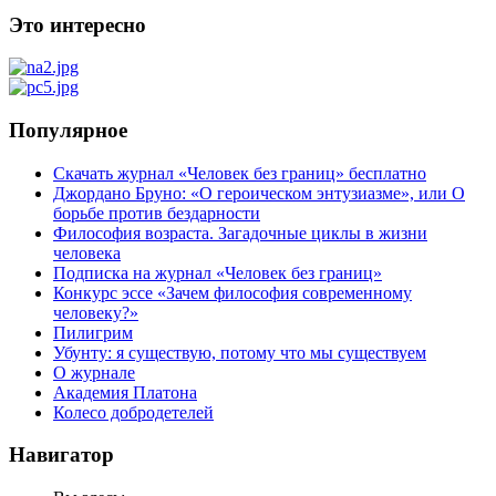
Это интересно
Популярное
Скачать журнал «Человек без границ» бесплатно
Джордано Бруно: «О героическом энтузиазме», или О
борьбе против бездарности
Философия возраста. Загадочные циклы в жизни
человека
Подписка на журнал «Человек без границ»
Конкурс эссе «Зачем философия современному
человеку?»
Пилигрим
Убунту: я существую, потому что мы существуем
О журнале
Академия Платона
Колесо добродетелей
Навигатор