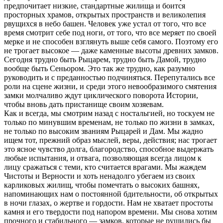
предпочитает низкие, стандартные жилища и боится
просторных храмов, открытых пространств и великолепия
рвущихся в небо башен. Человек уже устал от того, что все
время смотрит себе под ноги, от того, что все меряет по своей
мерке и не способен взглянуть выше себя самого. Поэтому его
не трогает высокое — даже каменные высоты древних замков.
Сегодня трудно быть Рыцарем, трудно быть Дамой, трудно
вообще быть Сеньором. Это так же трудно, как разумно
руководить и с преданностью подчиняться. Перепутались все
роли на сцене жизни, и среди этого невообразимого смятения
замки молчаливо ждут циклического поворота Истории,
чтобы вновь дать пристанище своим хозяевам.
Как и всегда, мы смотрим назад с ностальгией, но тоскуем не
только по минувшим временам, не только по жизни в замках,
не только по высоким званиям Рыцарей и Дам. Мы жадно
ищем тот, прежний образ мыслей, веры, действия; нас трогает
это ясное чувство долга, благородство, способное выдержать
любые испытания, и отвага, позволяющая всегда лицом к
лицу сражаться с теми, кто считается врагами. Мы жаждем
Чистоты и Верности и хоть ненадолго убегаем из своих
карликовых жилищ, чтобы помечтать о высоких башнях,
напоминающих нам о постоянной бдительности, об открытых
в ночи глазах, о жертве и гордости. Нам не хватает простоты
камня и его твердости под напором времени. Мы снова хотим
прочного и стабильного — замков, которые не рушились бы