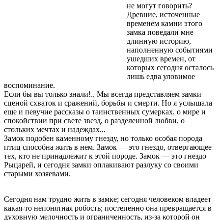
не могут говорить?
Древние, источенные
временем камни этого
замка поведали мне
длинную историю,
наполненную событиями
ушедших времен, от
которых сегодня осталось
лишь едва уловимое
воспоминание.
Если бы вы только знали!.. Мы всегда представляем замки
сценой схваток и сражений, борьбы и смерти. Но я услышала
еще и певучие рассказы о таинственных сумерках, о мире и
спокойствии при свете звезд, о разделенной любви, о
стольких мечтах и надеждах...
Замок подобен каменному гнезду, но только особая порода
птиц способна жить в нем. Замок — это гнездо, отвергающее
тех, кто не принадлежит к этой породе. Замок — это гнездо
Рыцарей, и сегодня замки оплакивают разлуку со своими
старыми хозяевами.
Сегодня нам трудно жить в замке; сегодня человеком владеет
какая-то непонятная робость; постепенно она превращается в
духовную мелочность и ограниченность, из-за которой он