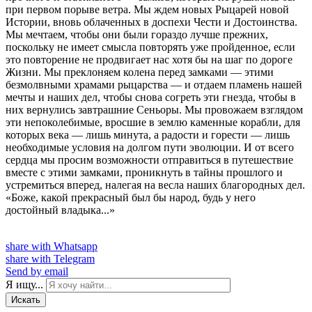
при первом порыве ветра. Мы ждем новых Рыцарей новой
Истории, вновь облаченных в доспехи Чести и Достоинства.
Мы мечтаем, чтобы они были гораздо лучше прежних,
поскольку не имеет смысла повторять уже пройденное, если
это повторение не продвигает нас хотя бы на шаг по дороге
Жизни. Мы преклоняем колена перед замками — этими
безмолвными храмами рыцарства — и отдаем пламень нашей
мечты и наших дел, чтобы снова согреть эти гнезда, чтобы в
них вернулись завтрашние Сеньоры. Мы провожаем взглядом
эти непоколебимые, вросшие в землю каменные корабли, для
которых века — лишь минута, а радости и горести — лишь
необходимые условия на долгом пути эволюции. И от всего
сердца мы просим возможности отправиться в путешествие
вместе с этими замками, проникнуть в тайны прошлого и
устремиться вперед, налегая на весла наших благородных дел.
«Боже, какой прекрасный был бы народ, будь у него
достойный владыка...»
share with Whatsapp
share with Telegram
Send by email
Я ищу...
Искать