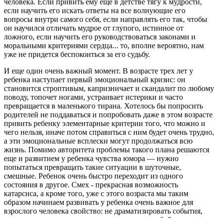
человека. Если привить ему еще в детстве тягу к мудрости,
если научить его искать ответы на все волнующие его
вопросы внутри самого себя, если направлять его так, чтобы
он научился отличать мудрое от глупого, истинное от
ложного, если научить его руководствоваться законами и
моральными критериями сердца... то, вполне вероятно, нам
уже не придется беспокоиться за его судьбу.
И еще один очень важный момент. В возрасте трех лет у
ребенка наступает первый эмоциональный кризис: он
становится строптивым, капризничает и скандалит по любому
поводу, топочет ногами, устраивает истерики и часто
превращается в маленького тирана. Хотелось бы попросить
родителей не поддаваться и попробовать даже в этом возрасте
привить ребенку элементарные критерии того, что можно и
чего нельзя, иначе потом справиться с ним будет очень трудно,
а эти эмоциональные всплески могут продолжаться всю
жизнь. Помимо авторитета проблемы такого плана решаются
еще и развитием у ребенка чувства юмора — нужно
попытаться превращать такие ситуации в шуточные,
смешные. Ребенок очень быстро переходит из одного
состояния в другое. Смех - прекрасная возможность
катарсиса, а кроме того, уже с этого возраста мы таким
образом начинаем развивать у ребенка очень важное для
взрослого человека свойство: не драматизировать события,