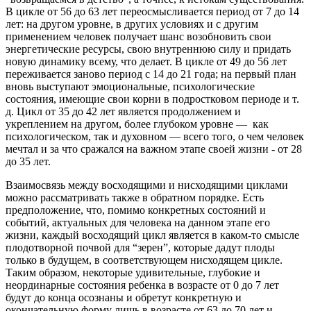
В цикле от 56 до 63 лет переосмысливается период от 7 до 14
лет: на другом уровне, в других условиях и с другим
применением человек получает шанс возобновить свои
энергетические ресурсы, свою внутреннюю силу и придать
новую динамику всему, что делает. В цикле от 49 до 56 лет
переживается заново период с 14 до 21 года; на первый план
вновь выступают эмоциональные, психологические
состояния, имеющие свои корни в подростковом периоде и т.
д. Цикл от 35 до 42 лет является продолжением и
укреплением на другом, более глубоком уровне — как
психологическом, так и духовном — всего того, о чем человек
мечтал и за что сражался на важном этапе своей жизни - от 28
до 35 лет.
Взаимосвязь между восходящими и нисходящими циклами
можно рассматривать также в обратном порядке. Есть
предположение, что, помимо конкретных состояний и
событий, актуальных для человека на данном этапе его
жизни, каждый восходящий цикл является в каком-то смысле
плодотворной почвой для “зерен”, которые дадут плоды
только в будущем, в соответствующем нисходящем цикле.
Таким образом, некоторые удивительные, глубокие и
неординарные состояния ребенка в возрасте от 0 до 7 лет
будут до конца осознаны и обретут конкретную и
окончательную форму лишь в возрасте от 63 до 70 лет и