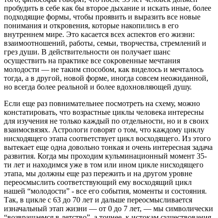
пробудить в себе как бы второе дыхание и искать иные, более
подходящие формы, чтобы проявить и выразить все новые
понимания и откровения, которые накопились в его
внутреннем мире. Это касается всех аспектов его жизни:
взаимоотношений, работы, семьи, творчества, стремлений и
грез души. В действительности он получает шанс
осуществить на практике все сокровенные мечтания
молодости — не таким способом, как виделось и мечталось
тогда, а в другой, новой форме, иногда совсем неожиданной,
но всегда более реальной и более вдохновляющей душу.
Если еще раз повнимательнее посмотреть на схему, можно
констатировать, что возрастные циклы человека интересны
для изучения не только каждый по отдельности, но и в своих
взаимосвязях. Астрологи говорят о том, что каждому циклу
нисходящего этапа соответствует цикл восходящего. Из этого
вытекает еще одна довольно тонкая и очень интересная задача
развития. Когда мы проходим кульминационный момент 35-
ти лет и находимся уже в том или ином цикле нисходящего
этапа, мы должны еще раз пережить и на другом уровне
переосмыслить соответствующий ему восходящий цикл
нашей “молодости” - все его события, моменты и состояния.
Так, в цикле с 63 до 70 лет и дальше переосмысливается
изначальный этап жизни — от 0 до 7 лет, — мы символически
“возвращаемся в детство”, а точнее, к истокам существования.