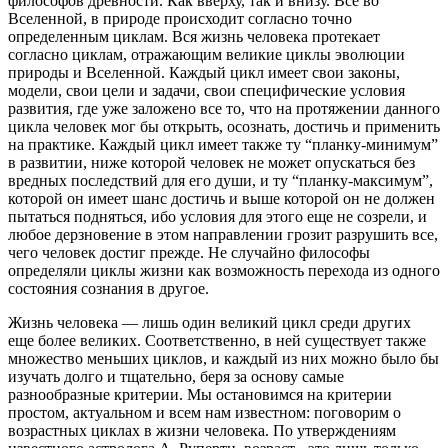
философов древности. Как вверху, так и внизу. Все во
Вселенной, в природе происходит согласно точно
определенным циклам. Вся жизнь человека протекает
согласно циклам, отражающим великие циклы эволюции
природы и Вселенной. Каждый цикл имеет свои законы,
модели, свои цели и задачи, свои специфические условия
развития, где уже заложено все то, что на протяжении данного
цикла человек мог бы открыть, осознать, достичь и применить
на практике. Каждый цикл имеет также ту “планку-минимум”
в развитии, ниже которой человек не может опускаться без
вредных последствий для его души, и ту “планку-максимум”,
которой он имеет шанс достичь и выше которой он не должен
пытаться подняться, ибо условия для этого еще не созрели, и
любое дерзновение в этом направлении грозит разрушить все,
чего человек достиг прежде. Не случайно философы
определяли циклы жизни как возможность перехода из одного
состояния сознания в другое.
Жизнь человека — лишь один великий цикл среди других
еще более великих. Соответственно, в ней существует также
множество меньших циклов, и каждый из них можно было бы
изучать долго и тщательно, беря за основу самые
разнообразные критерии. Мы остановимся на критерии
простом, актуальном и всем нам известном: поговорим о
возрастных циклах в жизни человека. По утверждениям