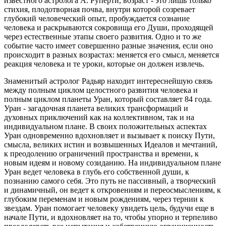
известного астролога А. Руперти, возраст - это лишь только
стихия, плодотворная почва, внутри которой созревает
глубокий человеческий опыт, пробуждается сознание
человека и раскрываются сокровища его Души, проходящей
через естественные этапы своего развития. Одно и то же
событие часто имеет совершенно разные значения, если оно
происходит в разных возрастах: меняется его смысл, меняется
реакция человека и те уроки, которые он должен извлечь.
Знаменитый астролог Радьяр находит интереснейшую связь
между полным циклом целостного развития человека и
полным циклом планеты Уран, который составляет 84 года.
Уран - загадочная планета великих трансформаций и
духовных приключений как на коллективном, так и на
индивидуальном плане. В своих положительных аспектах
Уран одновременно вдохновляет и вызывает к поиску Пути,
смысла, великих истин и возвышенных Идеалов и мечтаний,
к преодолению ограничений пространства и времени, к
новым идеям и новому созиданию. На индивидуальном плане
Уран ведет человека в глубь его собственной души, к
познанию самого себя. Это путь не пассивный, а творческий
и динамичный, он ведет к откровениям и переосмыслениям, к
глубоким переменам и новым рождениям, через тернии к
звездам. Уран помогает человеку увидеть цель, будучи еще в
начале Пути, и вдохновляет на то, чтобы упорно и терпеливо