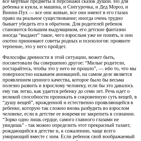
все мертвые предметы и персонажи сказок душой. Но для
ребенка и кукла, и машина, и Снегурочка, и Дед Мороз, и
Винни-Пух — все они живые, все они имеют в его глазах
право на реальное существование; иногда очень трудно
бывает убедить его в обратном. Для родителей ребенок
становится большим выдумщиком, его детские фантазии
иногда “выдают” такое, чего взрослым уже не понять, и они
охотно принимают советы родных и психологов: проявите
терпение, это у него пройдет.
Философы древности в этой ситуации, может быть,
посоветовали бы совершенно другое: “Милые родители,
постарайтесь, чтобы это у него не прошло”, — ибо то, что мы
поверхностно называем анимацией, на самом деле является
проявлением ценного качества, которое было бы весьма
полезно развить и взрослому человеку, если бы это давалось
ему так легко, как удается ребенку до семи лет. Речь идет о
великой способности проникать в сокровенную суть вещей, в
“душу вещей”, врожденной и естественно проявляющейся в
ребенке, которую так сложно вновь разбудить во взрослом
человеке, если в детстве ее вовремя не закрепить в сознании.
“Зорко одно лишь сердце, самого главного глазами не
увидишь” - так можно определить этот прекрасный талант,
рождающийся в детстве и, к сожалению, чаще всего
умирающий вместе с ним. Если ребенок свой воображаемый