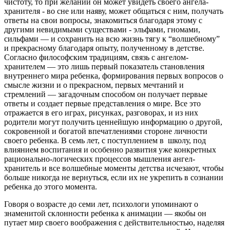
чистоту, то при желании он может увидеть своего ангела-
хранителя - во сне или наяву, может общаться с ним, получать
ответы на свои вопросы, знакомиться благодаря этому с
другими невидимыми существами - эльфами, гномами,
сильфами — и сохранить на всю жизнь тягу к “волшебному”
и прекрасному благодаря опыту, полученному в детстве.
Согласно философским традициям, связь с ангелом-
хранителем — это лишь первый показатель становления
внутреннего мира ребенка, формирования первых вопросов о
смысле жизни и о прекрасном, первых мечтаний и
стремлений — загадочным способом он получает первые
ответы и создает первые представления о мире. Все это
отражается в его играх, рисунках, разговорах, и из них
родители могут получить ценнейшую информацию о другой,
сокровенной и богатой впечатлениями стороне личности
своего ребенка. В семь лет, с поступлением в школу, под
влиянием воспитания и особенно развития уже конкретных
рационально-логических процессов мышления ангел-
хранитель и все волшебные моменты детства исчезают, чтобы
больше никогда не вернуться, если их не укрепить в сознании
ребенка до этого момента.
Говоря о возрасте до семи лет, психологи упоминают о
знаменитой склонности ребенка к анимации — якобы он
путает мир своего воображения с действительностью, наделяя