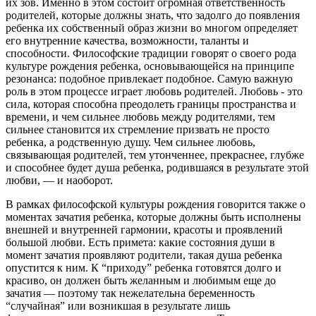
их зов. Именно в этом состоит огромная ответственность
родителей, которые должны знать, что задолго до появления
ребенка их собственный образ жизни во многом определяет
его внутренние качества, возможности, таланты и
способности. Философские традиции говорят о своего рода
культуре рождения ребенка, основывающейся на принципе
резонанса: подобное привлекает подобное. Самую важную
роль в этом процессе играет любовь родителей. Любовь - это
сила, которая способна преодолеть границы пространства и
времени, и чем сильнее любовь между родителями, тем
сильнее становится их стремление призвать не просто
ребенка, а родственную душу. Чем сильнее любовь,
связывающая родителей, тем утонченнее, прекраснее, глубже
и способнее будет душа ребенка, родившаяся в результате этой
любви, — и наоборот.
В рамках философской культуры рождения говорится также о
моментах зачатия ребенка, которые должны быть исполнены
внешней и внутренней гармонии, красоты и проявлений
большой любви. Есть примета: какие состояния души в
момент зачатия проявляют родители, такая душа ребенка
опустится к ним. К “приходу” ребенка готовятся долго и
красиво, он должен быть желанным и любимым еще до
зачатия — поэтому так нежелательна беременность
“случайная” или возникшая в результате лишь