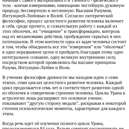
начиная с самого материального и тленного - физического
тела - кончая измерениями, имеющими чистейшую духовную
природу, бессмертную и нетленную: Высшим Разумом,
Интуицией-Любовью и Волей. Согласно эзотерической
философии, процесс целостного развития человека включает
в себя, среди прочего, и сознательную работу с каждой из
этих оболочек, их “очищение” и трансформацию, контроль
над их механизмами действия, пробуждение скрытых в них
потенциалов. В этом контексте одна из задач человека состоит
в том, чтобы объединить все эти “измерения” или “оболочки”
в одно неразрывное целое и пробудить благодаря этому одно
интегральное сознание, одну великую внутреннюю силу,
посредством которой проявлялись бы высшие принципы
Разума, Интуиции-Любви и Воли.
В учениях философов древности мы находим идею о семи
этапах, семи циклах целостного развития человека. Каждый
цикл продолжается семь лет и соответствует развитию одной
из оболочек в семеричном строении человека. Циклы Урана в
астрологии лишь расширяют это основное учение,
показывают “другую сторону медали”, раскрывая в некоторой
степени психологические моменты, характерные для каждого
этапа.
Когда речь идет об изучении полного цикла Урана,
продолжающегося 84 года, Радьяр советует рассматривать не