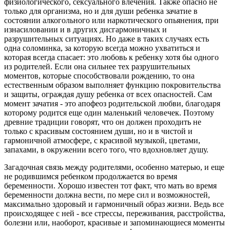
физиологического, сексуального влечения. Также опасно не
только для организма, но и для души ребенка зачатие в
состоянии алкогольного или наркотического опьянения, при
изнасиловании и в других дисгармоничных и
разрушительных ситуациях. Но даже в таких случаях есть
одна соломинка, за которую всегда можно ухватиться и
которая всегда спасает: это любовь к ребенку хотя бы одного
из родителей. Если она сильнее тех разрушительных
моментов, которые способствовали рождению, то она
естественным образом выполняет функцию покровительства
и защиты, ограждая душу ребенка от всех опасностей. Сам
момент зачатия - это апофеоз родительской любви, благодаря
которому родится еще один маленький человечек. Поэтому
древние традиции говорят, что он должен проходить не
только с красивым состоянием души, но и в чистой и
гармоничной атмосфере, с красивой музыкой, цветами,
запахами, в окружении всего того, что вдохновляет душу.
Загадочная связь между родителями, особенно матерью, и еще
не родившимся ребенком продолжается во время
беременности. Хорошо известен тот факт, что мать во время
беременности должна вести, по мере сил и возможностей,
максимально здоровый и гармоничный образ жизни. Ведь все
происходящее с ней - все стрессы, переживания, расстройства,
болезни или, наоборот, красивые и запоминающиеся моменты