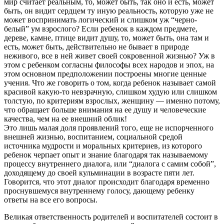
мир считает реальным, то, может быть, так оно и есть, может
быть, он видит сердцем ту иную реальность, которую уже не
может воспринимать логический и слишком уж “черно-
белый” ум взрослого? Если ребенок в каждом предмете,
дереве, камне, птице видит душу, то, может быть, она там и
есть, может быть, действительно не бывает в природе
неживого, все в ней живет своей сокровенной жизнью? Уж в
этом с ребенком согласны философы всех народов и эпох, на
этом основном предположении построены многие ценные
учения. Что же говорить о том, когда ребенок называет самой
красивой какую-то невзрачную, слишком худую или слишком
толстую, по критериям взрослых, женщину — именно потому,
что обращает больше внимания на ее душу и человеческие
качества, чем на ее внешний облик!
Это лишь малая доля проявлений того, еще не испорченного
внешней жизнью, воспитанием, социальной средой
источника мудрости и моральных критериев, из которого
ребенок черпает опыт и знание благодаря так называемому
процессу внутреннего диалога, или “диалога с самим собой”,
доходящему до своей кульминации в возрасте пяти лет.
Говорится, что этот диалог происходит благодаря временно
проснувшемуся внутреннему голосу, дающему ребенку
ответы на все его вопросы.
Великая ответственность родителей и воспитателей состоит в