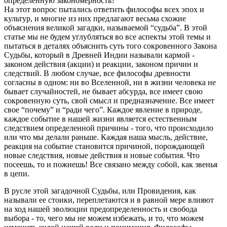
определенную закономерность?
На этот вопрос пытались ответить философы всех эпох и
культур, и многие из них предлагают весьма схожие
объяснения великой загадки, называемой “судьба”. В этой
статье мы не будем углубляться во все аспекты этой темы и
пытаться в деталях объяснить суть того сокровенного Закона
Судьбы, который в Древней Индии называли кармой -
законом действия (акции) и реакции, законом причин и
следствий. В любом случае, все философы древности
согласны в одном: ни во Вселенной, ни в жизни человека не
бывает случайностей, не бывает абсурда, все имеет свою
сокровенную суть, свой смысл и предназначение. Все имеет
свое “почему” и “ради чего”. Каждое явление в природе,
каждое событие в нашей жизни является естественным
следствием определенной причины - того, что происходило
или что мы делали раньше. Каждая наша мысль, действие,
реакция на событие становится причиной, порождающей
новые следствия, новые действия и новые события. Что
посеешь, то и пожнешь! Все связано между собой, как звенья
в цепи.
В русле этой загадочной Судьбы, или Провидения, как
называли ее стоики, переплетаются и в равной мере влияют
на ход нашей эволюции предопределенность и свобода
выбора - то, чего мы не можем избежать, и то, что можем