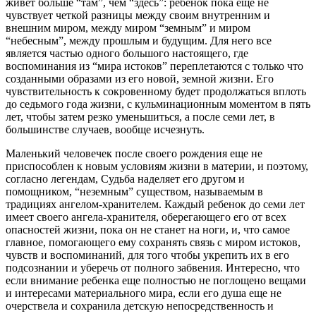
живет больше “там”, чем “здесь”: ребенок пока еще не
чувствует четкой разницы между своим внутренним и
внешним миром, между миром “земным” и миром
“небесным”, между прошлым и будущим. Для него все
является частью одного большого настоящего, где
воспоминания из “мира истоков” переплетаются с только что
созданными образами из его новой, земной жизни. Его
чувствительность к сокровенному будет продолжаться вплоть
до седьмого года жизни, с кульминационным моментом в пять
лет, чтобы затем резко уменьшиться, а после семи лет, в
большинстве случаев, вообще исчезнуть.
Маленький человечек после своего рождения еще не
приспособлен к новым условиям жизни в материи, и поэтому,
согласно легендам, Судьба наделяет его другом и
помощником, “неземным” существом, называемым в
традициях ангелом-хранителем. Каждый ребенок до семи лет
имеет своего ангела-хранителя, оберегающего его от всех
опасностей жизни, пока он не станет на ноги, и, что самое
главное, помогающего ему сохранять связь с миром истоков,
чувств и воспоминаний, для того чтобы укрепить их в его
подсознании и уберечь от полного забвения. Интересно, что
если внимание ребенка еще полностью не поглощено вещами
и интересами материального мира, если его душа еще не
очерствела и сохранила детскую непосредственность и