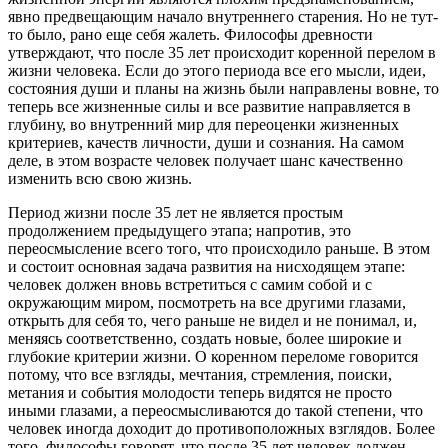
явно предвещающим начало внутреннего старения. Но не тут-
то было, рано еще себя жалеть. Философы древности
утверждают, что после 35 лет происходит коренной перелом в
жизни человека. Если до этого периода все его мысли, идеи,
состояния души и планы на жизнь были направлены вовне, то
теперь все жизненные силы и все развитие направляется в
глубину, во внутренний мир для переоценки жизненных
критериев, качеств личности, души и сознания. На самом
деле, в этом возрасте человек получает шанс качественно
изменить всю свою жизнь.
Период жизни после 35 лет не является простым
продолжением предыдущего этапа; напротив, это
переосмысление всего того, что происходило раньше. В этом
и состоит основная задача развития на нисходящем этапе:
человек должен вновь встретиться с самим собой и с
окружающим миром, посмотреть на все другими глазами,
открыть для себя то, чего раньше не видел и не понимал, и,
меняясь соответственно, создать новые, более широкие и
глубокие критерии жизни. О коренном переломе говорится
потому, что все взгляды, мечтания, стремления, поиски,
метания и события молодости теперь видятся не просто
иными глазами, а переосмысливаются до такой степени, что
человек иногда доходит до противоположных взглядов. Более
того, философы говорят, что после 35 лет человек должен