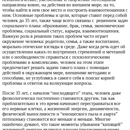
направлены вовне, на действия во внешнем мире, на то,
чтобы найти в нем свое место и построить взаимоотношения с
ним. Основные проблемы и цели, которые ставит перед собой
человек до 35 лет, также чаще всего связаны с решением задач
социального плана: образование, брак, семья, экономические
проблемы, социальный статус, карьера, взаимоотношения.
Важную роль в решении таких проблем часто играет
окружение человека: родители, семья, а также воспитание,
морально-этические взгляды в среде. Даже когда речь идет об
осуществлении каких-то внутренних стремлений и мечтаний
или о необходимости справиться с психологическими
проблемами и комплексами, человек на этом этапе
предпочитает решать задачи такого плана с помощью
действий в окружающем мире, внешними методами и
способами, не углубляясь в самого себя в поиске корней
проблемы и ответов на волнующие вопросы.
После 35 лет, с началом “нисходящего” этапа, человек даже
физиологически постепенно становится другим, так как
приблизительно в это время начинают перестраиваться все
его нервные клетки, а жизненной энергии, динамичности,
физической выносливости и “юношеского пыла и азарта”
потихоньку становится все меньше и меньше. Многие
ошибочно думают, что такие моменты убывания “кипящей”
жизненной энергии являются плохим предзнаменованием,