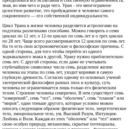
преодолевать все испытания и собственную ограниченность,
зная, во имя чего и ради чего. Уран - это многогранное
целостное развитие, это пробуждение в человеке самого
сокровенного — его собственной индивидуальности.
Цикл Урана в жизни человека разделяется астрологами на
подэтапы различными способами. Можно говорить о семи
циклах по 12 лет, о 12-ти циклах по семь лет и о трех циклах
по 28 лет. Чаще всего рассматриваются 12 циклов по семь лет.
На то есть свои астрономические и философские причины. С
одной стороны, для того чтобы перейти из одного
зодиакального знака в другой, Урану нужно приблизительно
семь лет. С другой стороны, если даже не учитывать
глубочайшую символику числа семь, разделение жизни
человека на этапы по семь лет, уходит корнями в самую
глубокую древность. Согласно одному из основных учений
эзотерической философии разных эпох и культур, суть
человека не ограничивается лишь только его физическим
телом. Строение человека семерично. В нем существует семь
“измерений”, семь “тел”, семь “оболочек”, семь “планов” или
“миров”, один тоньше другого, которые условно можно
описать следующим образом: физическое тело, энергетическое
тело, эмоциональное тело, ум, Высший Разум, Интуиция-
Любовь и Воля. Каждая из этих “оболочек” или “тел” имеет
свою особую природу, механизмы, скрытые потенциалы,