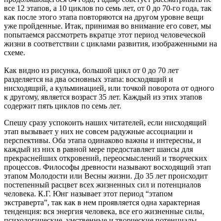
все 12 этапов, а 10 циклов по семь лет, от 0 до 70-го года, так
как после этого этапа повторяются на другом уровне вещи
уже пройденные. Итак, принимая во внимание его совет, мы
попытаемся рассмотреть вкратце этот период человеческой
жизни в соответствии с циклами развития, изображенными на
схеме.
Как видно из рисунка, большой цикл от 0 до 70 лет
разделяется на два основных этапа: восходящий и
нисходящий, а кульминацией, или точкой поворота от одного
к другому, является возраст 35 лет. Каждый из этих этапов
содержит пять циклов по семь лет.
Спешу сразу успокоить наших читателей, если нисходящий
этап вызывает у них не совсем радужные ассоциации и
перспективы. Оба этапа одинаково важны и интересны, и
каждый из них в равной мере предоставляет шансы для
прекраснейших откровений, переосмыслений и творческих
процессов. Философы древности называют восходящий этап
этапом Молодости или Весны жизни. До 35 лет происходит
постепенный расцвет всех жизненных сил и потенциалов
человека. К.Г. Юнг называет этот период “этапом
экстраверта”, так как в нем проявляется одна характерная
тенденция: вся энергия человека, все его жизненные силы,
психологические, умственные и творческие потенциалы