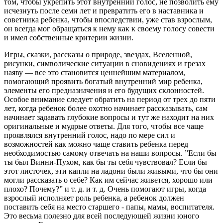
том, чтобы укрепить этот внутренний голос, не позволить ему
исчезнуть после семи лет и превратить его в наставника и
советника ребенка, чтобы впоследствии, уже став взрослым,
он всегда мог обращаться к нему как к своему голосу совести
и имел собственные критерии жизни.
Игры, сказки, рассказы о природе, звездах, Вселенной,
рисунки, символические ситуации в сновидениях и грезах
наяву — все это становится ценнейшим материалом,
помогающий проявить богатый внутренний мир ребенка,
элементы его предназначения и его будущих склонностей.
Особое внимание следует обратить на период от трех до пяти
лет, когда ребенок более охотно начинает рассказывать, сам
начинает задавать глубокие вопросы и тут же находит на них
оригинальные и мудрые ответы. Для того, чтобы все чаще
проявлялся внутренний голос, надо по мере сил и
возможностей как можно чаще ставить ребенка перед
необходимостью самому отвечать на наши вопросы. ”Если бы
ты был Винни-Пухом, как бы ты себя чувствовал? Если бы
этот листочек, эти капли на ладони были живыми, что бы они
могли рассказать о себе? Как им сейчас живется, хорошо или
плохо? Почему?” и т. д. и т. д. Очень помогают игры, когда
взрослый исполняет роль ребенка, а ребенок должен
поставить себя на место старшего - папы, мамы, воспитателя.
Это весьма полезно для всей последующей жизни юного