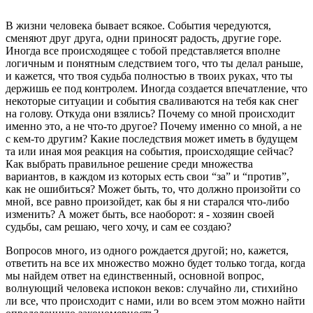
В жизни человека бывает всякое. События чередуются,
сменяют друг друга, одни приносят радость, другие горе.
Иногда все происходящее с тобой представляется вполне
логичным и понятным следствием того, что ты делал раньше,
и кажется, что твоя судьба полностью в твоих руках, что ты
держишь ее под контролем. Иногда создается впечатление, что
некоторые ситуации и события сваливаются на тебя как снег
на голову. Откуда они взялись? Почему со мной происходит
именно это, а не что-то другое? Почему именно со мной, а не
с кем-то другим? Какие последствия может иметь в будущем
та или иная моя реакция на события, происходящие сейчас?
Как выбрать правильное решение среди множества
вариантов, в каждом из которых есть свои “за” и “против”,
как не ошибиться? Может быть, то, что должно произойти со
мной, все равно произойдет, как бы я ни старался что-либо
изменить? А может быть, все наоборот: я - хозяин своей
судьбы, сам решаю, чего хочу, и сам ее создаю?
Вопросов много, из одного рождается другой; но, кажется,
ответить на все их множество можно будет только тогда, когда
мы найдем ответ на единственный, основной вопрос,
волнующий человека испокон веков: случайно ли, стихийно
ли все, что происходит с нами, или во всем этом можно найти