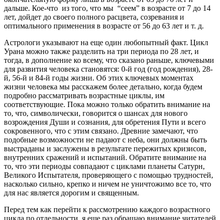
дальше. Кое-что из того, что мы “сеем” в возрасте от 7 до 14
лет, дойдет до своего полного расцвета, созревания и
оптимального применения в возрасте от 56 до 63 лет и т. д.
Астрологи указывают на еще один любопытный факт. Цикл
Урана можно также разделить на три периода по 28 лет, и
тогда, в дополнение ко всему, что сказано раньше, ключевыми
для развития человека становятся: 0-й год (год рождения), 28-
й, 56-й и 84-й годы жизни. Об этих ключевых моментах
жизни человека мы расскажем более детально, когда будем
подробно рассматривать возрастные циклы, им
соответствующие. Пока можно только обратить внимание на
то, что, символически, говорится о шансах для нового
возрождения Души и сознания, для обретения Пути и всего
сокровенного, что с этим связано. Древние замечают, что
подобные возможности не падают с неба, они должны быть
выстраданы и заслужены в результате пережитых кризисов,
внутренних сражений и испытаний. Обратите внимание на
то, что эти периоды совпадают с циклами планеты Сатурн,
Великого Испытателя, проверяющего с помощью трудностей,
насколько сильно, крепко и ничем не уничтожимо все то, что
для нас является дорогим и священным.
Перед тем как перейти к рассмотрению каждого возрастного
цикла по отдельности, я еще раз обращаю внимание читателей