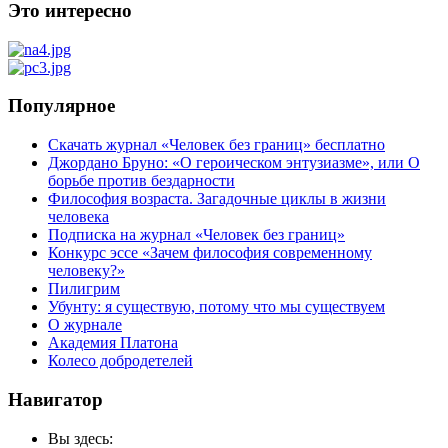
Это интересно
Популярное
Скачать журнал «Человек без границ» бесплатно
Джордано Бруно: «О героическом энтузиазме», или О
борьбе против бездарности
Философия возраста. Загадочные циклы в жизни
человека
Подписка на журнал «Человек без границ»
Конкурс эссе «Зачем философия современному
человеку?»
Пилигрим
Убунту: я существую, потому что мы существуем
О журнале
Академия Платона
Колесо добродетелей
Навигатор
Вы здесь: