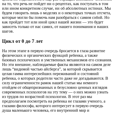
на то, что речь не пойдет ни о рецептах, как поступать в том
или ином конкретном случае, ни об абсолютных истинах. Мы
будем говорить лишь о моделях и о некоторых точках отсчета,
которые могли бы помочь нам разобраться с самим собой. Но
как пройдет тот или иной цикл нашей жизни — это будет
зависеть только от нас самих, от нашего понимания и наших
шагов.
Цикл от 0 до 7 лет
На этом этапе в первую очередь бросается в глаза развитие
физических и органических функций ребенка, а также
базовых психических и умственных механизмов его сознания.
Но эти внешние, наблюдаемые факты являются на самом деле
лишь “видимой частью айсберга”, за которой скрывается
целая гамма интереснейших переживаний и состояний
ребенка, о которых родители часто даже не догадываются. В
силу ограниченности рамок нашей статьи мы немного
отойдем от общепризнанных и безусловно ценных взглядов
современных психологов на эту тему — о них можно узнать
из трудов по возрастной психологии. В этот раз мы
предполагаем посмотреть на ребенка не глазами ученого, а
глазами философа, которого интересует в первую очередь
душа маленького человека, его внутренний мир и