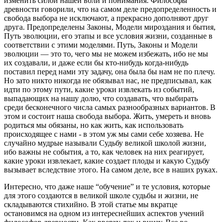
изменить силой нашей воли и понимания. Философы
древности говорили, что на самом деле предопределенность и
свобода выбора не исключают, а прекрасно дополняют друг
друга. Предопределены Законы, Модели мироздания и бытия,
Путь эволюции, его этапы и все условия жизни, созданные в
соответствии с этими моделями. Путь, Законы и Модели
эволюции — это то, чего мы не можем избежать, ибо не мы
их создавали, и даже если бы кто-нибудь когда-нибудь
поставил перед нами эту задачу, она была бы нам не по плечу.
Но зато никто никогда не обязывал нас, не предписывал, как
идти по этому пути, какие уроки извлекать из событий,
выпадающих на нашу долю, что создавать, что выбирать
среди бесконечного числа самых разнообразных вариантов. В
этом и состоит наша свобода выбора. Жить, умереть и вновь
родиться мы обязаны, но как жить, как использовать
происходящее с нами - в этом уж мы сами себе хозяева. Не
случайно мудрые называли Судьбу великой школой жизни,
ибо важны не события, а то, как человек на них реагирует,
какие уроки извлекает, какие создает плоды и какую Судьбу
вызывает вследствие этого. На самом деле, все в наших руках.
Интересно, что даже наше “обучение” и те условия, которые
для этого создаются в великой школе судьбы и жизни, не
складываются стихийно. В этой статье мы вкратце
остановимся на одном из интереснейших аспектов учений