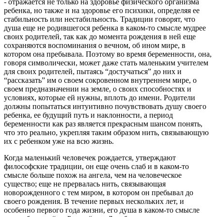
- отражается не только на здоровье физического организма
ребенка, но также и на здоровье его психики, определяя ее
стабильность или нестабильность. Традиции говорят, что
душа еще не родившегося ребенка в каком-то смысле мудрее
своих родителей, так как до момента рождения в ней еще
сохраняются воспоминания о вечном, об ином мире, в
котором она пребывала. Поэтому во время беременности, она,
говоря символически, может даже стать маленьким учителем
для своих родителей, пытаясь “достучаться” до них и
“рассказать” им о своем сокровенном внутреннем мире, о
своем предназначении на земле, о своих способностях и
условиях, которые ей нужны, вплоть до имени. Родители
должны попытаться интуитивно почувствовать душу своего
ребенка, ее будущий путь и наклонности, а период
беременности как раз является прекрасным шансом понять,
что это реально, укрепляя таким образом нить, связывающую
их с ребенком уже на всю жизнь.
Когда маленький человечек рождается, утверждают
философские традиции, он еще очень слаб и в каком-то
смысле больше похож на ангела, чем на человеческое
существо; еще не прервалась нить, связывающая
новорожденного с тем миром, в котором он пребывал до
своего рождения. В течение первых нескольких лет, и
особенно первого года жизни, его душа в каком-то смысле