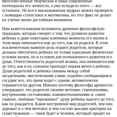
многочисленные творческие и иные сокровенные
потенциалы его личности, а уже исходя из этого — все
остальное. Не все в высказываниях мудрых можно проверить
с помощью статистики и математики, но этот факт не делает
их учение менее достойным внимания.
Нам кажется важным вспомнить древнюю философскую
традицию, которая говорит о том, что духовное развитие
ребенка и даже некоторые ключевые моменты его жизни в
этом мире начинаются еще до того, как он родился. В этом
исключительно важную роль играют родители, которые
должны обеспечить ребенку не только идеальные физические
условия жизни, но и условия для полноценного развития его
души. Ответственность родителей велика, она начинается еще
до того, как в их сознание приходит первая мечта о ребенке.
Души родителей и ребенка связаны между собой
загадочными, мистическими узами, подобно сообщающимся
сосудам: все, что происходит с одним, автоматически
отражается на другом. Именно поэтому философы древности
утверждают, что родители своими мечтами, стремлениями,
внутренними состояниями, взаимоотношениями и, самое
главное, любовью “призывают” душу ребенка задолго до того,
как он рождается. Каков внутренний мир родителей, чем они
дорожат и о чем мечтают, в чем состоят высшие критерии их
существования — таков будет и человек, который придет на