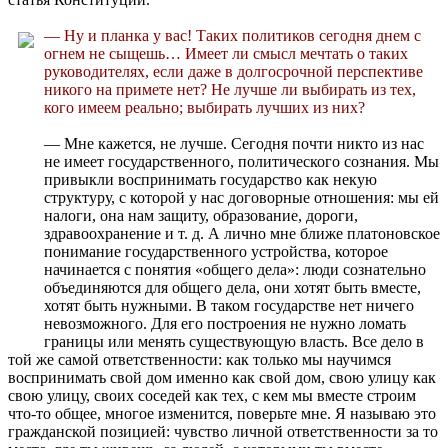
— Ну и планка у вас! Таких политиков сегодня днем с
огнем не сыщешь… Имеет ли смысл мечтать о таких
руководителях, если даже в долгосрочной перспективе
никого на примете нет? Не лучше ли выбирать из тех,
кого имеем реально; выбирать лучших из них?
— Мне кажется, не лучше. Сегодня почти никто из нас
не имеет государственного, политического сознания. Мы
привыкли воспринимать государство как некую
структуру, с которой у нас договорные отношения: мы ей
налоги, она нам защиту, образование, дороги,
здравоохранение и т. д. А лично мне ближе платоновское
понимание государственного устройства, которое
начинается с понятия «общего дела»: люди сознательно
объединяются для общего дела, они хотят быть вместе,
хотят быть нужными. В таком государстве нет ничего
невозможного. Для его построения не нужно ломать
границы или менять существующую власть. Все дело в
той же самой ответственности: как только мы научимся
воспринимать свой дом именно как свой дом, свою улицу как
свою улицу, своих соседей как тех, с кем мы вместе строим
что-то общее, многое изменится, поверьте мне. Я называю это
гражданской позицией: чувство личной ответственности за то