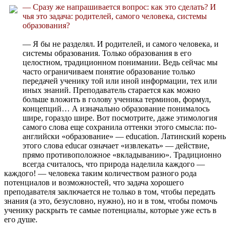
— Сразу же напрашивается вопрос: как это сделать? И
чья это задача: родителей, самого человека, системы
образования?
— Я бы не разделял. И родителей, и самого человека, и
системы образования. Только образования в его
целостном, традиционном понимании. Ведь сейчас мы
часто ограничиваем понятие образование только
передачей ученику той или иной информации, тех или
иных знаний. Преподаватель старается как можно
больше вложить в голову ученика терминов, формул,
концепций… А изначально образование понималось
шире, гораздо шире. Вот посмотрите, даже этимология
самого слова еще сохранила оттенки этого смысла: по-
английски «образование» — education. Латинский корень
этого слова educar означает «извлекать» — действие,
прямо противоположное «вкладыванию». Традиционно
всегда считалось, что природа наделила каждого —
каждого! — человека таким количеством разного рода
потенциалов и возможностей, что задача хорошего
преподавателя заключается не только в том, чтобы передать
знания (а это, безусловно, нужно), но и в том, чтобы помочь
ученику раскрыть те самые потенциалы, которые уже есть в
его душе.