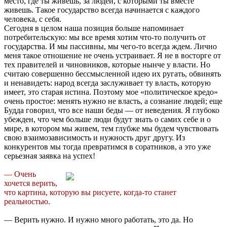
место, где ты живешь, за людей, с которыми ты вместе
живешь. Такое государство всегда начинается с каждого
человека, с себя.
Сегодня в целом наша позиция больше напоминает
потребительскую: мы все время хотим что-то получить от
государства. И мы пассивны, мы чего-то всегда ждем. Лично
меня такое отношение не очень устраивает. Я не в восторге от
тех правителей и чиновников, которые нынче у власти. Но
считаю совершенно бессмысленной идею их ругать, обвинять
и ненавидеть: народ всегда заслуживает ту власть, которую
имеет, это старая истина. Поэтому мое «политическое кредо»
очень простое: менять нужно не власть, а сознание людей; еще
Будда говорил, что все наши беды — от неведения. Я глубоко
убежден, что чем больше люди будут знать о самих себе и о
мире, в котором мы живем, тем глубже мы будем чувствовать
свою взаимозависимость и нужность друг другу. Из
конкурентов мы тогда превратимся в соратников, а это уже
серьезная заявка на успех!
— Очень
хочется верить,
что картина, которую вы рисуете, когда-то станет
реальностью.
— Верить нужно. И нужно много работать, это да. Но