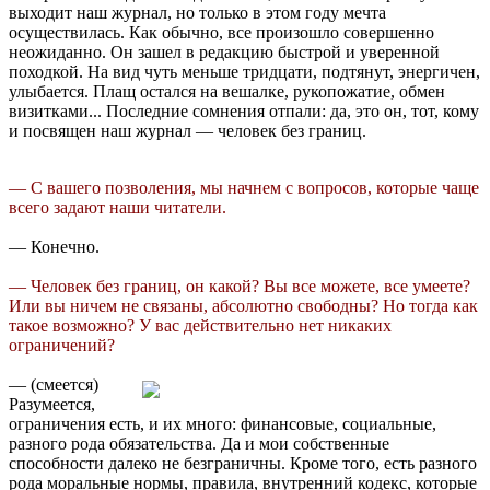
выходит наш журнал, но только в этом году мечта
осуществилась. Как обычно, все произошло совершенно
неожиданно. Он зашел в редакцию быстрой и уверенной
походкой. На вид чуть меньше тридцати, подтянут, энергичен,
улыбается. Плащ остался на вешалке, рукопожатие, обмен
визитками... Последние сомнения отпали: да, это он, тот, кому
и посвящен наш журнал — человек без границ.
— С вашего позволения, мы начнем с вопросов, которые чаще
всего задают наши читатели.
— Конечно.
— Человек без границ, он какой? Вы все можете, все умеете?
Или вы ничем не связаны, абсолютно свободны? Но тогда как
такое возможно? У вас действительно нет никаких
ограничений?
— (смеется)
Разумеется,
ограничения есть, и их много: финансовые, социальные,
разного рода обязательства. Да и мои собственные
способности далеко не безграничны. Кроме того, есть разного
рода моральные нормы, правила, внутренний кодекс, которые