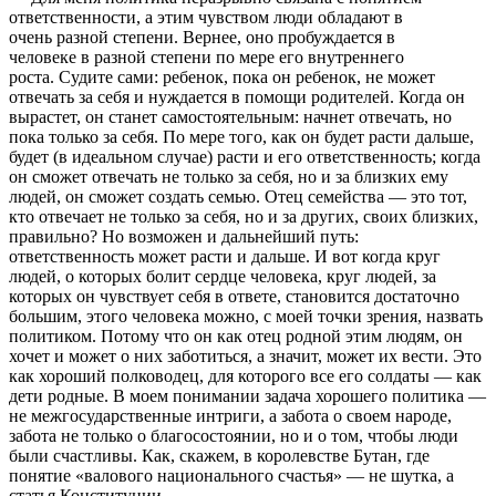
ответственности, а этим чувством люди обладают в
очень разной степени. Вернее, оно пробуждается в
человеке в разной степени по мере его внутреннего
роста. Судите сами: ребенок, пока он ребенок, не может
отвечать за себя и нуждается в помощи родителей. Когда он
вырастет, он станет самостоятельным: начнет отвечать, но
пока только за себя. По мере того, как он будет расти дальше,
будет (в идеальном случае) расти и его ответственность; когда
он сможет отвечать не только за себя, но и за близких ему
людей, он сможет создать семью. Отец семейства — это тот,
кто отвечает не только за себя, но и за других, своих близких,
правильно? Но возможен и дальнейший путь:
ответственность может расти и дальше. И вот когда круг
людей, о которых болит сердце человека, круг людей, за
которых он чувствует себя в ответе, становится достаточно
большим, этого человека можно, с моей точки зрения, назвать
политиком. Потому что он как отец родной этим людям, он
хочет и может о них заботиться, а значит, может их вести. Это
как хороший полководец, для которого все его солдаты — как
дети родные. В моем понимании задача хорошего политика —
не межгосударственные интриги, а забота о своем народе,
забота не только о благосостоянии, но и о том, чтобы люди
были счастливы. Как, скажем, в королевстве Бутан, где
понятие «валового национального счастья» — не шутка, а
статья Конституции.