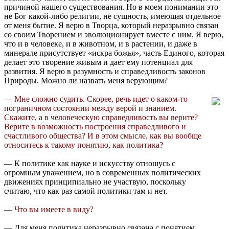
причиной нашего существования. Но в моем понимании это
не Бог какой-либо религии, не сущность, имеющая отдельное
от меня бытие. Я верю в Творца, который неразрывно связан
со своим Творением и эволюционирует вместе с ним. Я верю,
что и в человеке, и в животном, и в растении, и даже в
минерале присутствует «искра божья», часть Единого, которая
делает это творение живым и дает ему потенциал для
развития. Я верю в разумность и справедливость законов
Природы. Можно ли назвать меня верующим?
— Мне сложно судить. Скорее, речь идет о каком-то
пограничном состоянии между верой и знанием.
Скажите, а в человеческую справедливость вы верите?
Верите в возможность построения справедливого и
счастливого общества? И в этом смысле, как вы вообще
относитесь к такому понятию, как политика?
— К политике как науке и искусству отношусь с
огромным уважением, но в современных политических
движениях принципиально не участвую, поскольку
считаю, что как раз самой политики там и нет.
— Что вы имеете в виду?
— Для меня политика неразрывно связана с понятием