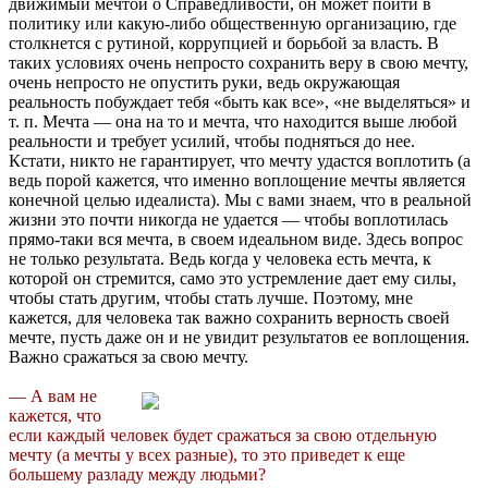
движимый мечтой о Справедливости, он может пойти в
политику или какую-либо общественную организацию, где
столкнется с рутиной, коррупцией и борьбой за власть. В
таких условиях очень непросто сохранить веру в свою мечту,
очень непросто не опустить руки, ведь окружающая
реальность побуждает тебя «быть как все», «не выделяться» и
т. п. Мечта — она на то и мечта, что находится выше любой
реальности и требует усилий, чтобы подняться до нее.
Кстати, никто не гарантирует, что мечту удастся воплотить (а
ведь порой кажется, что именно воплощение мечты является
конечной целью идеалиста). Мы с вами знаем, что в реальной
жизни это почти никогда не удается — чтобы воплотилась
прямо-таки вся мечта, в своем идеальном виде. Здесь вопрос
не только результата. Ведь когда у человека есть мечта, к
которой он стремится, само это устремление дает ему силы,
чтобы стать другим, чтобы стать лучше. Поэтому, мне
кажется, для человека так важно сохранить верность своей
мечте, пусть даже он и не увидит результатов ее воплощения.
Важно сражаться за свою мечту.
— А вам не
кажется, что
если каждый человек будет сражаться за свою отдельную
мечту (а мечты у всех разные), то это приведет к еще
большему разладу между людьми?