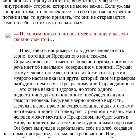
«внешнюю» сторону жизни, но, возможно, в ущерб ее
«внутренней» стороне, которая не менее важна. Если уж мы
говорим о том, что человек несет в себе скрытые внутренние
потенциалы, то нужно признать, что они не открываются
сами по себе; за них нужно сражаться!
— Не совсем понятно, что вы имеете в виду и как это
связано с мечтой…
— Представьте, например, что в душе человека есть
зерно, потенциал Прекрасного или, скажем,
Справедливости — именно с большой буквы, поскольку
речь идет об идеальном, совершенном понятии. Пускай
этому человек повезло, и он в своей жизни встретил
мудрого наставника или друга, который своим примером
разбудил в нем тягу к Прекрасному или Справедливости
— это очень важно и здорово, но этого одного
недостаточно для полноценного пробуждения души
самого человека. Ведь наше зерно должно вырасти,
заслужить свое право на существование, а для этого ему
неизбежно придется столкнуться с реалиями жизни. Наш
человек может мечтать о Прекрасном, но будет жить в
мире, наполненном в том числе и уродливыми образами.
Он будет вынужден зарабатывать себе на хлеб, создавая
не столько прекрасное, сколько востребованное. Или,