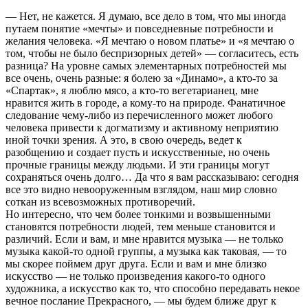
— Нет, не кажется. Я думаю, все дело в том, что мы иногда
путаем понятие «мечты» и повседневные потребности и
желания человека. «Я мечтаю о новом платье» и «я мечтаю о
том, чтобы не было беспризорных детей» — согласитесь, есть
разница? На уровне самых элементарных потребностей мы
все очень, очень разные: я болею за «Динамо», а кто-то за
«Спартак», я люблю мясо, а кто-то вегетарианец, мне
нравится жить в городе, а кому-то на природе. Фанатичное
следование чему-либо из перечисленного может любого
человека привести к догматизму и активному неприятию
иной точки зрения. А это, в свою очередь, ведет к
разобщению и создает пусть и искусственные, но очень
прочные границы между людьми. И эти границы могут
сохраняться очень долго… Да что я вам рассказываю: сегодня
все это видно невооруженным взглядом, наш мир словно
соткан из всевозможных противоречий.
Но интересно, что чем более тонкими и возвышенными
становятся потребности людей, тем меньше становится и
различий. Если и вам, и мне нравится музыка — не только
музыка какой-то одной группы, а музыка как таковая, — то
мы скорее поймем друг друга. Если и вам и мне близко
искусство — не только произведения какого-то одного
художника, а искусство как то, что способно передавать некое
вечное послание Прекрасного, — мы будем ближе друг к