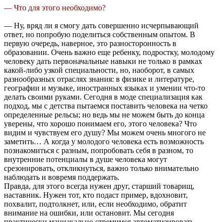
— Что для этого необходимо?
— Ну, вряд ли я смогу дать совершенно исчерпывающий
ответ, но попробую поделиться собственным опытом. В
первую очередь, наверное, это разносторонность в
образовании. Очень важно еще ребенку, подростку, молодому
человеку дать первоначальные навыки не только в рамках
какой-либо узкой специальности, но, наоборот, в самых
разнообразных отраслях знания: в физике и литературе,
географии и музыке, иностранных языках и умении что-то
делать своими руками. Сегодня в моде специализация как
подход, мы с детства пытаемся поставить человека на четко
определенные рельсы; но ведь мы не можем быть до конца
уверены, что хорошо понимаем его, этого человека? Что
видим и чувствуем его душу? Мы можем очень многого не
заметить… А когда у молодого человека есть возможность
познакомиться с разным, попробовать себя в разном, то
внутренние потенциалы в душе человека могут
срезонировать, откликнуться, важно только внимательно
наблюдать и вовремя поддержать.
Правда, для этого всегда нужен друг, старший товарищ,
наставник. Нужен тот, кто подаст пример, вдохновит,
похвалит, подтолкнет, или, если необходимо, обратит
внимание на ошибки, или остановит. Мы сегодня
практически маниакально стремимся автоматизировать