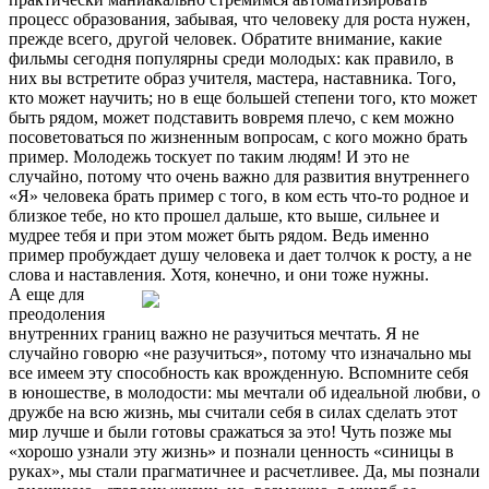
процесс образования, забывая, что человеку для роста нужен,
прежде всего, другой человек. Обратите внимание, какие
фильмы сегодня популярны среди молодых: как правило, в
них вы встретите образ учителя, мастера, наставника. Того,
кто может научить; но в еще большей степени того, кто может
быть рядом, может подставить вовремя плечо, с кем можно
посоветоваться по жизненным вопросам, с кого можно брать
пример. Молодежь тоскует по таким людям! И это не
случайно, потому что очень важно для развития внутреннего
«Я» человека брать пример с того, в ком есть что-то родное и
близкое тебе, но кто прошел дальше, кто выше, сильнее и
мудрее тебя и при этом может быть рядом. Ведь именно
пример пробуждает душу человека и дает толчок к росту, а не
слова и наставления. Хотя, конечно, и они тоже нужны.
А еще для
преодоления
внутренних границ важно не разучиться мечтать. Я не
случайно говорю «не разучиться», потому что изначально мы
все имеем эту способность как врожденную. Вспомните себя
в юношестве, в молодости: мы мечтали об идеальной любви, о
дружбе на всю жизнь, мы считали себя в силах сделать этот
мир лучше и были готовы сражаться за это! Чуть позже мы
«хорошо узнали эту жизнь» и познали ценность «синицы в
руках», мы стали прагматичнее и расчетливее. Да, мы познали