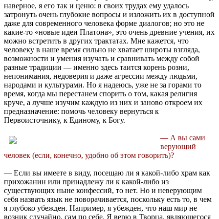
наверное, я его так и ценю: в своих трудах ему удалось
затронуть очень глубокие вопросы и изложить их в доступной
даже для современного человека форме диалогов; но это не
какие-то «новые идеи Платона», это очень древние учения, их
можно встретить в других трактатах. Мне кажется, что
человеку в наше время сильно не хватает широты взгляда,
возможности и умения изучать и сравнивать между собой
разные традиции — именно здесь таится корень розни,
непонимания, недоверия и даже агрессии между людьми,
народами и культурами. Но я надеюсь, уже не за горами то
время, когда мы перестанем спорить о том, какая религия
круче, а лучше изучим каждую из них и заново откроем их
предназначение: помочь человеку вернуться к
Первоисточнику, к Единому, к Богу.
— А вы сами
верующий
человек (если, конечно, удобно об этом говорить)?
— Если вы имеете в виду, посещаю ли я какой-либо храм как
прихожанин или принадлежу ли к какой-либо из
существующих ныне конфессий, то нет. Но и неверующим
себя назвать язык не поворачивается, поскольку есть то, в чем
я глубоко убежден. Например, я убежден, что наш мир не
возник случайно, сам по себе. Я верю в Творца, являющегося