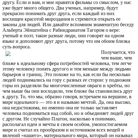
другу. Если и вам, и мне нравятся фильмы со смыслом, у нас
уже будет много общего. Два ученых, например, будут
прекрасно понимать друг друга, если каждый из них
восхищен красотой мироздания и стремится открыть ее
законы для людей. Или давайте вспомним знаменитую беседу
Альберта Эйнштейна с Рабиндранатом Тагором о вере:
ученый и поэт, такие разные люди, они говорят на одном
языке и дополняют друг друга, потому что им обоим близка
суть вопроса.
Получается, что
чем выше, чем
ближе к идеальному сфера потребностей человека, тем легче
этому человеку понять другого и тем меньше между людьми
барьеров и границ. Это похоже на то, как если бы несколько
людей поднимались на гору с разных ее сторон: у подножия
горы их разделяли бы многочисленные овраги и хребты, но
чем выше бы они восходили, тем ближе бы становились друг
к другу. То, что мы, образно говоря, встречаем на вершине, в
мире идеального — это я и называю мечтой. Да, она высоко,
она недостижима, но именно она не только заставляет
человека подниматься над собой, но и объединяет людей друг
с другом. Не случайно Платон, насколько я понимаю,
располагал идеи и мечты в своем особом, умопостигаемом
мире и считал их прообразом и источником всех вещей и
явлений «нашего», материального мира, который он называл