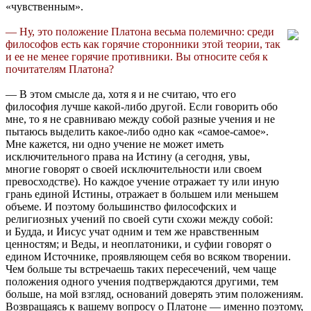
«чувственным».
— Ну, это положение Платона весьма полемично: среди
философов есть как горячие сторонники этой теории, так
и ее не менее горячие противники. Вы относите себя к
почитателям Платона?
— В этом смысле да, хотя я и не считаю, что его
философия лучше какой-либо другой. Если говорить обо
мне, то я не сравниваю между собой разные учения и не
пытаюсь выделить какое-либо одно как «самое-самое».
Мне кажется, ни одно учение не может иметь
исключительного права на Истину (а сегодня, увы,
многие говорят о своей исключительности или своем
превосходстве). Но каждое учение отражает ту или иную
грань единой Истины, отражает в большем или меньшем
объеме. И поэтому большинство философских и
религиозных учений по своей сути схожи между собой:
и Будда, и Иисус учат одним и тем же нравственным
ценностям; и Веды, и неоплатоники, и суфии говорят о
едином Источнике, проявляющем себя во всяком творении.
Чем больше ты встречаешь таких пересечений, чем чаще
положения одного учения подтверждаются другими, тем
больше, на мой взгляд, оснований доверять этим положениям.
Возвращаясь к вашему вопросу о Платоне — именно поэтому,