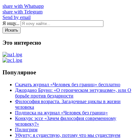
share with Whatsapp
share with Telegram
Send by email
Я ищу...
Искать
Это интересно
Популярное
Скачать журнал «Человек без границ» бесплатно
Джордано Бруно: «О героическом энтузиазме», или О
борьбе против бездарности
Философия возраста. Загадочные циклы в жизни
человека
Подписка на журнал «Человек без границ»
Конкурс эссе «Зачем философия современному
человеку?»
Пилигрим
Убунту: я существую, потому что мы существуем