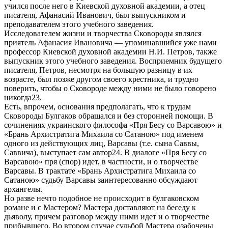
учился после него в Киевской духовной академии, а отец
писателя, Афанасий Иванович, был выпускником и
преподавателем этого учебного заведения.
Исследователем жизни и творчества Сковороды являлся
приятель Афанасия Ивановича — упоминавшийся уже нами
профессор Киевской духовной академии Н.И. Петров, также
выпускник этого учебного заведения. Восприемник будущего
писателя, Петров, несмотря на большую разницу в их
возрасте, был позже другом своего крестника, и трудно
поверить, чтобы о Сковороде между ними не было говорено
никогда23.
Есть, впрочем, основания предполагать, что к трудам
Сковороды Булгаков обращался и без сторонней помощи. В
сочинениях украинского философа «Пря Бесу со Варсавою» и
«Брань Архистратига Михаила со Сатаною» под именем
одного из действующих лиц, Варсавы (т.е. сына Саввы,
Саввича), выступает сам автор24. В диалоге «Пря Бесу со
Варсавою» пря (спор) идет, в частности, и о творчестве
Варсавы. В трактате «Брань Архистратига Михаила со
Сатаною» судьбу Варсавы заинтересованно обсуждают
архангелы.
Но разве нечто подобное не происходит в булгаковском
романе и с Мастером? Мастера доставляют на беседу к
дьяволу, причем разговор между ними идет и о творчестве
прибывшего. Во втором случае судьбой Мастера озабочены