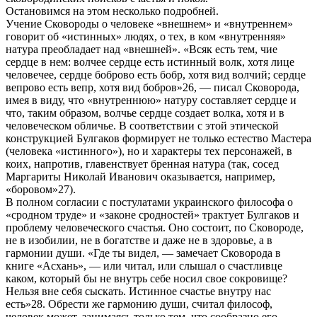
Остановимся на этом несколько подробней.
Учение Сковороды о человеке «внешнем» и «внутреннем»
говорит об «истинных» людях, о тех, в ком «внутренняя»
натура преобладает над «внешней». «Всяк есть тем, чие
сердце в нем: волчее сердце есть истинный волк, хотя лице
человечее, сердце боброво есть бобр, хотя вид волчий; сердце
вепрово есть вепр, хотя вид бобров»26, — писал Сковорода,
имея в виду, что «внутреннюю» натуру составляет сердце и
что, таким образом, волчье сердце создает волка, хотя и в
человеческом обличье. В соответствии с этой этической
конструкцией Булгаков формирует не только естество Мастера
(человека «истинного»), но и характеры тех персонажей, в
коих, напротив, главенствует бренная натура (так, сосед
Маргариты Николай Иванович оказывается, например,
«боровом»27).
В полном согласии с постулатами украинского философа о
«сродном труде» и «законе сродностей» трактует Булгаков и
проблему человеческого счастья. Оно состоит, по Сковороде,
не в изобилии, не в богатстве и даже не в здоровье, а в
гармонии души. «Где ты видел, — замечает Сковорода в
книге «Асхань», — или читал, или слышал о счастливце
каком, который бы не внутрь себе носил свое сокровище?
Нельзя вне себя сыскать. Истинное счастье внутру нас
есть»28. Обрести же гармонию души, считал философ,
человек может, занимаясь только тем, что сообразно его