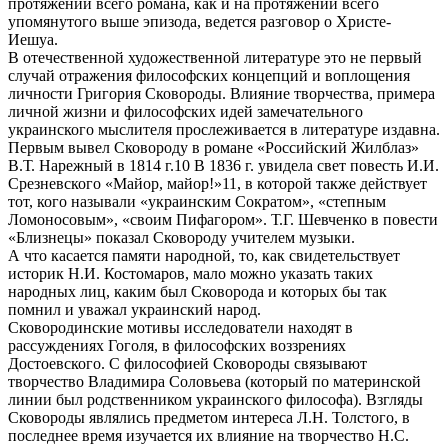
протяжении всего романа, как и на протяжении всего
упомянутого выше эпизода, ведется разговор о Христе-
Иешуа.
В отечественной художественной литературе это не первый
случай отражения философских концепций и воплощения
личности Григория Сковороды. Влияние творчества, примера
личной жизни и философских идей замечательного
украинского мыслителя прослеживается в литературе издавна.
Первым вывел Сковороду в романе «Российский Жилблаз»
В.Т. Нарежный в 1814 г.10 В 1836 г. увидела свет повесть И.И.
Срезневского «Майор, майор!»11, в которой также действует
тот, кого называли «украинским Сократом», «степным
Ломоносовым», «своим Пифагором». Т.Г. Шевченко в повести
«Близнецы» показал Сковороду учителем музыки.
А что касается памяти народной, то, как свидетельствует
историк Н.И. Костомаров, мало можно указать таких
народных лиц, каким был Сковорода и которых бы так
помнил и уважал украинский народ.
Сковородинские мотивы исследователи находят в
рассуждениях Гоголя, в философских воззрениях
Достоевского. С философией Сковороды связывают
творчество Владимира Соловьева (который по материнской
линии был родственником украинского философа). Взгляды
Сковороды являлись предметом интереса Л.Н. Толстого, в
последнее время изучается их влияние на творчество Н.С.