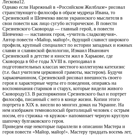
Лескова12.
Однако если Нарежный в «Российском Жилблазе» рисовал
странствующего философа в образе мудреца Ивана, то
Срезневский и Шевченко ввели украинского мыслителя в
свои повести как лицо сугубо историческое. В повести
Срезневского Сковорода — главный герой, в повести
Шевченко — наставник героя, «учитель сладкозвучия».
Автор повести «Майор, майор!», будущий славист широкого
профиля, крупный специалист по истории западных и южных
славян и славянской филологии, Измаил Иванович
Срезневский в детстве и юности жил в Харькове, где
Сковорода в 60-е годы XVIII в. преподавал в
подготовительных классах местного коллегиума катехизис
(т.е. был учителем церковной грамоты, мастером). Будучи
харьковчанином, Срезневский рисовал внешность своего
героя и характерные черты его поведения, опираясь на
воспоминания стариков и старух, которые видели живого
Сковороду13. В распоряжении Срезневского был и портрет
философа, писанный с него в конце жизни. Копии этого
портрета в XIX в. висели во многих домах на Украине. На
нем изображен темноволосый бритолицый человек с острым
носом, его стрижка «в кружок» напоминает черную круглую
шапочку булгаковского героя.
Приведем еще некоторые параллели в описании Мастера и
героя повести «Майор, майор!». Мастеру тридцать восемь лет,