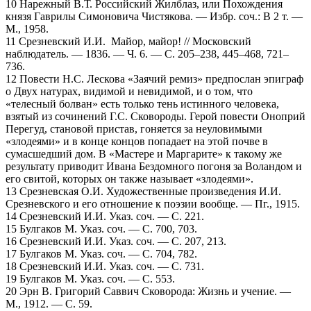
10 Нарежный В.Т. Российский Жилблаз, или Похождения
князя Гаврилы Симоновича Чистякова. — Избр. соч.: В 2 т. —
М., 1958.
11 Срезневский И.И. Майор, майор! // Московский
наблюдатель. — 1836. — Ч. 6. — С. 205–238, 445–468, 721–
736.
12 Повести Н.С. Лескова «Заячий ремиз» предпослан эпиграф
о Двух натурах, видимой и невидимой, и о том, что
«телесный болван» есть только тень истинного человека,
взятый из сочинений Г.С. Сковороды. Герой повести Оноприй
Перегуд, становой пристав, гоняется за неуловимыми
«злодеями» и в конце концов попадает на этой почве в
сумасшедший дом. В «Мастере и Маргарите» к такому же
результату приводит Ивана Бездомного погоня за Воландом и
его свитой, которых он также называет «злодеями».
13 Срезневская О.И. Художественные произведения И.И.
Срезневского и его отношение к поэзии вообще. — Пг., 1915.
14 Срезневский И.И. Указ. соч. — С. 221.
15 Булгаков М. Указ. соч. — С. 700, 703.
16 Срезневский И.И. Указ. соч. — С. 207, 213.
17 Булгаков М. Указ. соч. — С. 704, 782.
18 Срезневский И.И. Указ. соч. — С. 731.
19 Булгаков М. Указ. соч. — С. 553.
20 Эрн В. Григорий Саввич Сковорода: Жизнь и учение. —
М., 1912. — С. 59.