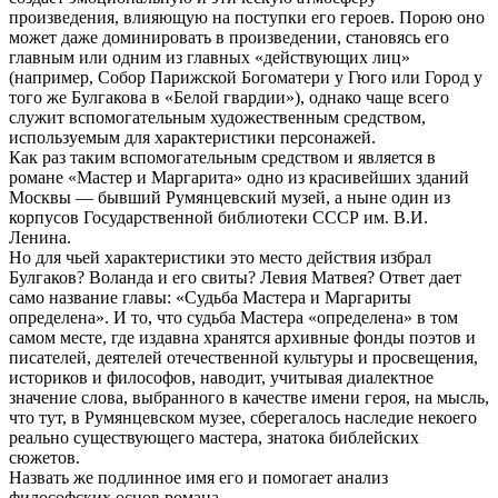
произведения, влияющую на поступки его героев. Порою оно
может даже доминировать в произведении, становясь его
главным или одним из главных «действующих лиц»
(например, Собор Парижской Богоматери у Гюго или Город у
того же Булгакова в «Белой гвардии»), однако чаще всего
служит вспомогательным художественным средством,
используемым для характеристики персонажей.
Как раз таким вспомогательным средством и является в
романе «Мастер и Маргарита» одно из красивейших зданий
Москвы — бывший Румянцевский музей, а ныне один из
корпусов Государственной библиотеки СССР им. В.И.
Ленина.
Но для чьей характеристики это место действия избрал
Булгаков? Воланда и его свиты? Левия Матвея? Ответ дает
само название главы: «Судьба Мастера и Маргариты
определена». И то, что судьба Мастера «определена» в том
самом месте, где издавна хранятся архивные фонды поэтов и
писателей, деятелей отечественной культуры и просвещения,
историков и философов, наводит, учитывая диалектное
значение слова, выбранного в качестве имени героя, на мысль,
что тут, в Румянцевском музее, сберегалось наследие некоего
реально существующего мастера, знатока библейских
сюжетов.
Назвать же подлинное имя его и помогает анализ
философских основ романа.