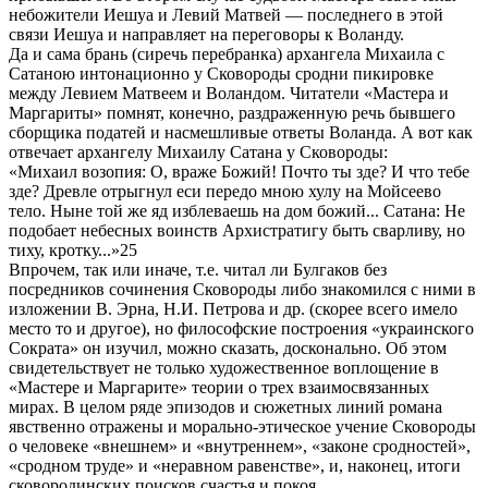
небожители Иешуа и Левий Матвей — последнего в этой
связи Иешуа и направляет на переговоры к Воланду.
Да и сама брань (сиречь перебранка) архангела Михаила с
Сатаною интонационно у Сковороды сродни пикировке
между Левием Матвеем и Воландом. Читатели «Мастера и
Маргариты» помнят, конечно, раздраженную речь бывшего
сборщика податей и насмешливые ответы Воланда. А вот как
отвечает архангелу Михаилу Сатана у Сковороды:
«Михаил возопия: О, враже Божий! Почто ты зде? И что тебе
зде? Древле отрыгнул еси передо мною хулу на Мойсеево
тело. Ныне той же яд изблеваешь на дом божий... Сатана: Не
подобает небесных воинств Архистратигу быть сварливу, но
тиху, кротку...»25
Впрочем, так или иначе, т.е. читал ли Булгаков без
посредников сочинения Сковороды либо знакомился с ними в
изложении В. Эрна, Н.И. Петрова и др. (скорее всего имело
место то и другое), но философские построения «украинского
Сократа» он изучил, можно сказать, досконально. Об этом
свидетельствует не только художественное воплощение в
«Мастере и Маргарите» теории о трех взаимосвязанных
мирах. В целом ряде эпизодов и сюжетных линий романа
явственно отражены и морально-этическое учение Сковороды
о человеке «внешнем» и «внутреннем», «законе сродностей»,
«сродном труде» и «неравном равенстве», и, наконец, итоги
сковородинских поисков счастья и покоя.