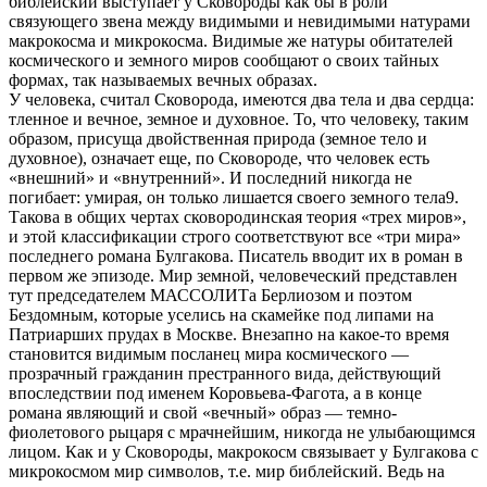
библейский выступает у Сковороды как бы в роли
связующего звена между видимыми и невидимыми натурами
макрокосма и микрокосма. Видимые же натуры обитателей
космического и земного миров сообщают о своих тайных
формах, так называемых вечных образах.
У человека, считал Сковорода, имеются два тела и два сердца:
тленное и вечное, земное и духовное. То, что человеку, таким
образом, присуща двойственная природа (земное тело и
духовное), означает еще, по Сковороде, что человек есть
«внешний» и «внутренний». И последний никогда не
погибает: умирая, он только лишается своего земного тела9.
Такова в общих чертах сковородинская теория «трех миров»,
и этой классификации строго соответствуют все «три мира»
последнего романа Булгакова. Писатель вводит их в роман в
первом же эпизоде. Мир земной, человеческий представлен
тут председателем МАССОЛИТа Берлиозом и поэтом
Бездомным, которые уселись на скамейке под липами на
Патриарших прудах в Москве. Внезапно на какое-то время
становится видимым посланец мира космического —
прозрачный гражданин престранного вида, действующий
впоследствии под именем Коровьева-Фагота, а в конце
романа являющий и свой «вечный» образ — темно-
фиолетового рыцаря с мрачнейшим, никогда не улыбающимся
лицом. Как и у Сковороды, макрокосм связывает у Булгакова с
микрокосмом мир символов, т.е. мир библейский. Ведь на