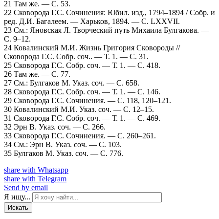
21 Там же. — С. 53.
22 Сковорода Г.С. Сочинения: Юбил. изд., 1794–1894 / Собр. и
ред. Д.И. Багалеем. — Харьков, 1894. — С. LXXVII.
23 См.: Яновская Л. Творческий путь Михаила Булгакова. —
С. 9–12.
24 Ковалинский М.И. Жизнь Григория Сковороды //
Сковорода Г.С. Собр. соч.. — Т. 1. — С. 31.
25 Сковорода Г.С. Собр. соч. — Т. 1. — С. 418.
26 Там же. — С. 77.
27 См.: Булгаков М. Указ. соч. — С. 658.
28 Сковорода Г.С. Собр. соч. — Т. 1. — С. 146.
29 Сковорода Г.С. Сочинения. — С. 118, 120–121.
30 Ковалинский М.И. Указ. соч. — С. 12–15.
31 Сковорода Г.С. Собр. соч. — Т. 1. — С. 469.
32 Эрн В. Указ. соч. — С. 266.
33 Сковорода Г.С. Сочинения. — С. 260–261.
34 См.: Эрн В. Указ. соч. — С. 103.
35 Булгаков М. Указ. соч. — С. 776.
share with Whatsapp
share with Telegram
Send by email
Я ищу...
Искать