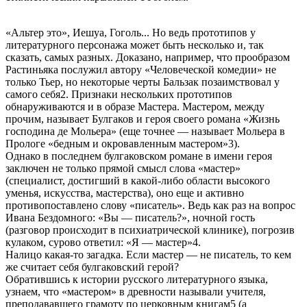
«Альтер это», Иешуа, Гоголь... Но ведь прототипов у
литературного персонажа может быть несколько и, так
сказать, самых разных. Доказано, например, что прообразом
Растиньяка послужил автору «Человеческой комедии» не
только Тьер, но некоторые черты Бальзак позаимствовал у
самого себя2. Признаки нескольких прототипов
обнаруживаются и в образе Мастера. Мастером, между
прочим, называет Булгаков и героя своего романа «Жизнь
господина де Мольера» (еще точнее — называет Мольера в
Прологе «бедным и окровавленным мастером»3).
Однако в последнем булгаковском романе в имени героя
заключен не только прямой смысл слова «мастер»
(специалист, достигший в какой-либо области высокого
уменья, искусства, мастерства), оно еще и активно
противопоставлено слову «писатель». Ведь как раз на вопрос
Ивана Бездомного: «Вы — писатель?», ночной гость
(разговор происходит в психиатрической клинике), погрозив
кулаком, сурово ответил: «Я — мастер»4.
Налицо какая-то загадка. Если мастер — не писатель, то кем
же считает себя булгаковский герой?
Обратившись к истории русского литературного языка,
узнаем, что «мастером» в древности называли учителя,
преподававшего грамоту по церковным книгам5 (а