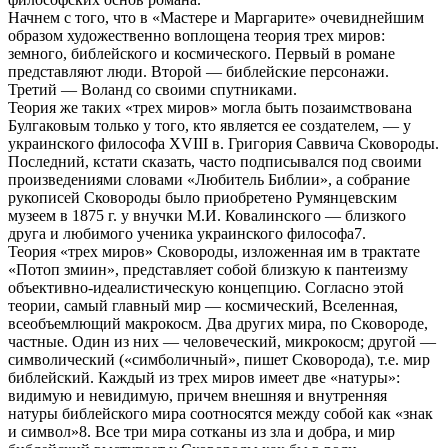
Начнем с того, что в «Мастере и Маргарите» очевиднейшим
образом художественно воплощена теория трех миров:
земного, библейского и космического. Первый в романе
представляют люди. Второй — библейские персонажи.
Третий — Воланд со своими спутниками.
Теория же таких «трех миров» могла быть позаимствована
Булгаковым только у того, кто является ее создателем, — у
украинского философа XVIII в. Григория Саввича Сковороды.
Последний, кстати сказать, часто подписывался под своими
произведениями словами «Любитель Библии», а собрание
рукописей Сковороды было приобретено Румянцевским
музеем в 1875 г. у внучки М.И. Ковалинского — близкого
друга и любимого ученика украинского философа7.
Теория «трех миров» Сковороды, изложенная им в трактате
«Потоп змиин», представляет собой близкую к пантеизму
объективно-идеалистическую концепцию. Согласно этой
теории, самый главный мир — космический, Вселенная,
всеобъемлющий макрокосм. Два других мира, по Сковороде,
частные. Один из них — человеческий, микрокосм; другой —
символический («симболичный», пишет Сковорода), т.е. мир
библейский. Каждый из трех миров имеет две «натуры»:
видимую и невидимую, причем внешняя и внутренняя
натуры библейского мира соотносятся между собой как «знак
и символ»8. Все три мира сотканы из зла и добра, и мир