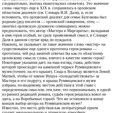
следовательно, знатока евангельских сюжетов). Это значение
слова «мастер» еще в XIX в. сохранялось в орловском
областном диалекте (см. Словарь В.И. Даля), и, если
вспомнить, что орловский диалект для семьи Булгакова был
родным (дед писателя — орловский священник, отец —
окончил орловскую духовную семинарию), можно
предположить, что автор «Мастера и Маргариты», вкладывая
в имя героя особый, не сразу проявляемый смысл, в Словаре
Даля в данном случае вряд ли нуждался.
Наконец, не указывает ли такое значение слова «мастер» на
существование еще одного прототипа героя романа —
прототипа, чей род занятий отвечал бы как-то областному
орловскому смыслу слова, взятого в качестве имени героя?
Некоторые указания дает, на наш взгляд, глава, действие
которой происходит на каменной террасе Румянцевского
музея (точнее, на его крыше). Сюда к Воланду является Левий
Матвей, чтобы от имени Иешуа «походатайствовать» за
Мастера и его подругу, и крыша Румянцевского музея
избрана, по-видимому, местом действия в этой главе с
определенным смыслом, тем паче, что первоначально, в одной
из ранних редакций романа, судьба героя решалась вовсе не
здесь, а на Воробьевых горах6. Что же остановило в конце
концов выбор автора на Румянцевском музее?
Известно, что место действия как литературный прием
создает эмоциональную и этическую атмосферу