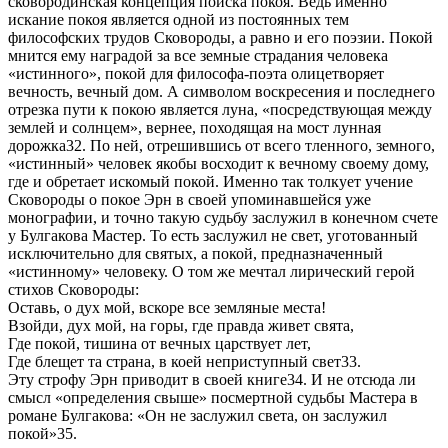
сковородинская концепция поиска покоя. Ведь именно
искание покоя является одной из постоянных тем
философских трудов Сковороды, а равно и его поэзии. Покой
мнится ему наградой за все земные страдания человека
«истинного», покой для философа-поэта олицетворяет
вечность, вечный дом. А символом воскресения и последнего
отрезка пути к покою является луна, «посредствующая между
землей и солнцем», вернее, походящая на мост лунная
дорожка32. По ней, отрешившись от всего тленного, земного,
«истинный» человек якобы восходит к вечному своему дому,
где и обретает искомый покой. Именно так толкует учение
Сковороды о покое Эрн в своей упоминавшейся уже
монографии, и точно такую судьбу заслужил в конечном счете
у Булгакова Мастер. То есть заслужил не свет, уготованный
исключительно для святых, а покой, предназначенный
«истинному» человеку. О том же мечтал лирический герой
стихов Сковороды:
Оставь, о дух мой, вскоре все земляные места!
Взойди, дух мой, на горы, где правда живет свята,
Где покой, тишина от вечных царствует лет,
Где блещет та страна, в коей неприступный свет33.
Эту строфу Эрн приводит в своей книге34. И не отсюда ли
смысл «определения свыше» посмертной судьбы Мастера в
романе Булгакова: «Он не заслужил света, он заслужил
покой»35.