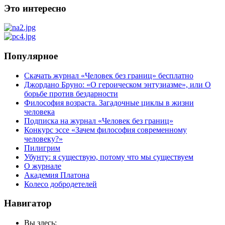
Это интересно
Популярное
Скачать журнал «Человек без границ» бесплатно
Джордано Бруно: «О героическом энтузиазме», или О
борьбе против бездарности
Философия возраста. Загадочные циклы в жизни
человека
Подписка на журнал «Человек без границ»
Конкурс эссе «Зачем философия современному
человеку?»
Пилигрим
Убунту: я существую, потому что мы существуем
О журнале
Академия Платона
Колесо добродетелей
Навигатор
Вы здесь: