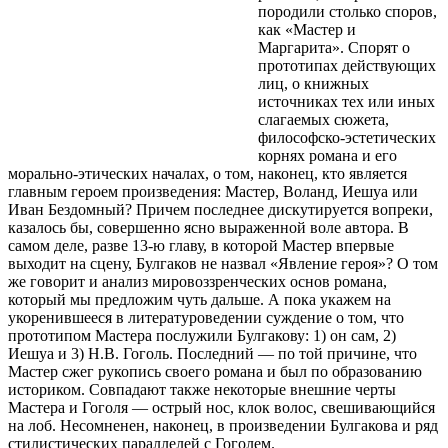
породили столько споров,
как «Мастер и
Маргарита». Спорят о
прототипах действующих
лиц, о книжных
источниках тех или иных
слагаемых сюжета,
философско-эстетических
корнях романа и его
морально-этических началах, о том, наконец, кто является
главным героем произведения: Мастер, Воланд, Иешуа или
Иван Бездомный? Причем последнее дискутируется вопреки,
казалось бы, совершенно ясно выраженной воле автора. В
самом деле, разве 13-ю главу, в которой Мастер впервые
выходит на сцену, Булгаков не назвал «Явление героя»? О том
же говорит и анализ мировоззренческих основ романа,
который мы предложим чуть дальше. А пока укажем на
укоренившееся в литературоведении суждение о том, что
прототипом Мастера послужили Булгакову: 1) он сам, 2)
Иешуа и 3) Н.В. Гоголь. Последний — по той причине, что
Мастер сжег рукопись своего романа и был по образованию
историком. Совпадают также некоторые внешние черты
Мастера и Гоголя — острый нос, клок волос, свешивающийся
на лоб. Несомненен, наконец, в произведении Булгакова и ряд
стилистических параллелей с Гоголем.