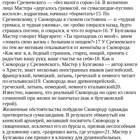
герою Срезневского — «без малого сорок»14. В волнении
лицо Мастера «дергалось гримасой, он сумасшедше-пугливо
косился», вздрагивая, начинал «бормотать»15. По
Срезневскому, у Сковороды в схожем состоянии — и «чудная
гримаса, и чудная ужимка», он «робко озирался назад, будто
страшась погони, и озирался, и что-то ворчал»16. У Булгакова
Мастер говорит Маргарите: «Ты пропадешь со мной», зачем
«ломать свою жизнь с больным и нищим?»17 У Срезневского
по тем же мотивам отказывается от женитьбы и Сковорода:
«Как мог я, я, бедный странник, старец, нищий, принять с
радостью вашу руку, ваше счастье на себя»18. Как и
Сковорода у Срезневского, Мастер у Булгакова — автор книги
о Христе, знает несколько иностранных языков (английский,
французский, немецкий, латынь, греческий и немного читает
по-итальянски)19. Сковорода знал древнееврейский,
греческий, латынь, немецкий, немного итальянский20.
Известно, наконец, что реальный Сковорода ни одно из своих
сочинений при жизни не напечатал (как и булгаковский
герой).
Жизненные обстоятельства побудили Сковороду однажды
притвориться сумасшедшим. В результате обманутый им
киевский архиерей, желавший посвятить Сковороду в
священники, исключил его из бурсы и, признав неспособным
к духовному сану, «разрешил жить, где угодно»21. Мастер у
Булгакова сам пришел в клинику для душевнобольных.