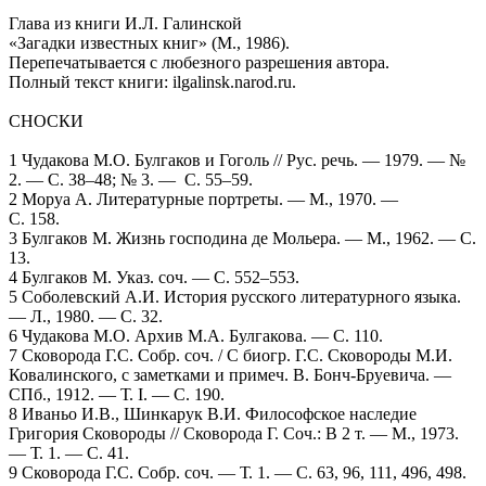
Глава из книги И.Л. Галинской
«Загадки известных книг» (М., 1986).
Перепечатывается с любезного разрешения автора.
Полный текст книги: ilgalinsk.narod.ru.
СНОСКИ
1 Чудакова М.О. Булгаков и Гоголь // Рус. речь. — 1979. — №
2. — С. 38–48; № 3. — С. 55–59.
2 Моруа А. Литературные портреты. — М., 1970. —
С. 158.
3 Булгаков М. Жизнь господина де Мольера. — М., 1962. — С.
13.
4 Булгаков М. Указ. соч. — С. 552–553.
5 Соболевский А.И. История русского литературного языка.
— Л., 1980. — С. 32.
6 Чудакова М.О. Архив М.А. Булгакова. — С. 110.
7 Сковорода Г.С. Собр. соч. / С биогр. Г.С. Сковороды М.И.
Ковалинского, с заметками и примеч. В. Бонч-Бруевича. —
СПб., 1912. — Т. I. — С. 190.
8 Иваньо И.В., Шинкарук В.И. Философское наследие
Григория Сковороды // Сковорода Г. Соч.: В 2 т. — М., 1973.
— Т. 1. — С. 41.
9 Сковорода Г.С. Собр. соч. — Т. 1. — С. 63, 96, 111, 496, 498.