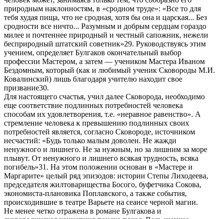
природным наклонностям, в «сродном труде»: «Все то для
тебя худая пища, что не сродная, хотя бы она и царская... Без
сродности все ничто... Разумным и добрым сердцам гораздо
милее и почтеннее природный и честный сапожник, нежели
бесприродный штатский советник»29. Руководствуясь этим
учением, определяет Булгаков окончательный выбор
профессии Мастером, а затем — учеником Мастера Иваном
Бездомным, который (как и любимый ученик Сковороды М.И.
Ковалинский) лишь благодаря учителю находит свое
призвание30.
Для настоящего счастья, учил далее Сковорода, необходимо
еще соответствие подлинных потребностей человека
способам их удовлетворения, т.е. «неравное равенство». А
стремление человека к превышению подлинных своих
потребностей является, согласно Сковороде, источником
несчастий: «Будь только малым доволен. Не жажди
ненужного и лишнего. Не за нужным, но за лишним за море
плывут. От ненужного и лишнего всякая трудность, всяка
погибель»31. На этом положении основан в «Мастере и
Маргарите» целый ряд эпизодов: истории Степы Лиходеева,
председателя жилтоварищества Босого, буфетчика Сокова,
экономиста-плановика Поплавского, а также события,
происходившие в театре Варьете на сеансе черной магии.
Не менее четко отражена в романе Булгакова и