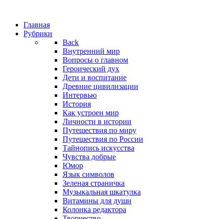
Главная
Рубрики
Back
Внутренний мир
Вопросы о главном
Героический дух
Дети и воспитание
Древние цивилизации
Интервью
История
Как устроен мир
Личности в истории
Путешествия по миру
Путешествия по России
Тайнопись искусства
Чувства добрые
Юмор
Язык символов
Зеленая страничка
Музыкальная шкатулка
Витамины для души
Колонка редактора
Творчество