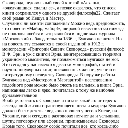
Сковорода, недовольный своей книгой «Асхань»,
«ожелчившися, спалил ее», а позже оказалось, что список
книги сохранился у одного из друзей философа22. Сжигает
свой роман об Иешуа и Мастер.
Случайны ли все эти совпадения? Можно ведь предположить,
что повести «Майор, майор!», широкой известностью никогда
не пользовавшейся и затерявшейся в подшивках журнала
«Московский наблюдатель» за 1836 г., Булгаков не читал. Но
на повесть эту ссылается в своей изданной в 1912 г.
монографии «Григорий Саввич Сковорода» русский философ
В.Ф. Эрн, а уж с книгой Эрна, заинтересовавшись теориями
украинского мыслителя, не познакомиться Булгаков не мог.
Это сегодня у нас имеются десятки монографий, статей и
научно-популярных книг, посвященных жизни, учению и
литературному наследству Сковороды. В пору же работы
Булгакова над «Мастером и Маргаритой» исследования
подобного рода можно было счесть на пальцах, а книга Эрна,
написанная легко и ярко, почиталась к тому же наиболее
фундаментальной.
Вообще-то знать о Сковороде и питать какой-то интерес к
легендарной жизни странствующего поэта и мудреца Булгаков
должен был с детства: ведь оно прошло у него в Киеве, на
Украине, где и сегодня в разговорах нет-нет да и услышишь
шутку, поговорку или афоризм, приписываемые Сковороде.
Кроме того, Сковороду особо почитали все, кто когда-либо