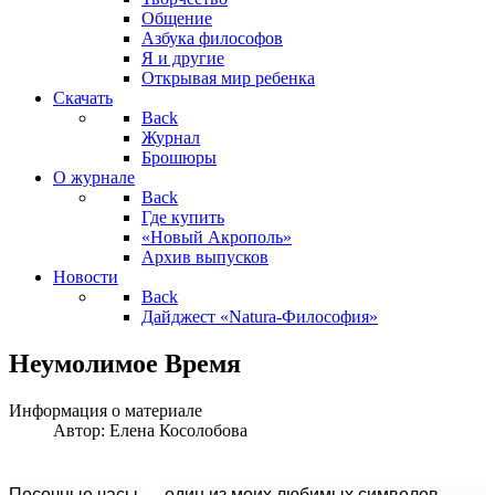
Общение
Азбука философов
Я и другие
Открывая мир ребенка
Скачать
Back
Журнал
Брошюры
О журнале
Back
Где купить
«Новый Акрополь»
Архив выпусков
Новости
Back
Дайджест «Natura-Философия»
Неумолимое Время
Информация о материале
Автор:
Елена Косолобова
Песочные часы
—
один из моих любимых символов