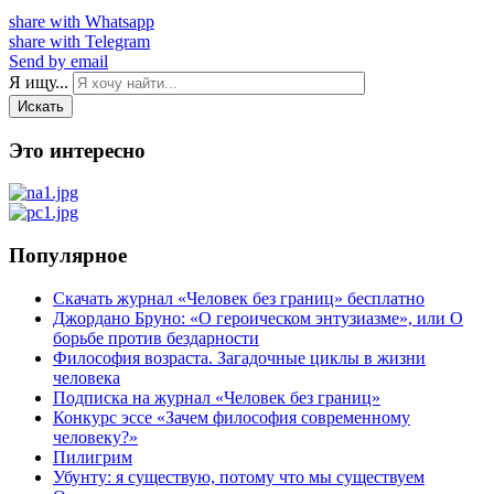
share with Whatsapp
share with Telegram
Send by email
Я ищу...
Искать
Это интересно
Популярное
Скачать журнал «Человек без границ» бесплатно
Джордано Бруно: «О героическом энтузиазме», или О
борьбе против бездарности
Философия возраста. Загадочные циклы в жизни
человека
Подписка на журнал «Человек без границ»
Конкурс эссе «Зачем философия современному
человеку?»
Пилигрим
Убунту: я существую, потому что мы существуем