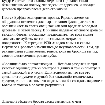
Буффье считал, что склоны Верхнего Прованса стали
безжизненными потому, что здесь нет деревьев, и посадка
деревьев превратилась в дело его жизни.
Пастух Буффье экспериментировал. Рядом с домом он
оборудовал питомник для выращивания буков, расстался с
большей частью своих овец, так как они вредили молодым
деревьям, и завел пасеку. В низине недалеко от своего дома он
высадил березы, поскольку предполагал, что вода может
залегать неглубоко, всего в нескольких метрах от
поверхности. К середине 1930¬х годов холмы и скалы
Верхнего Прованса изменились до неузнаваемости. Там, где
раньше были голые холмы, теперь, куда ни бросишь взгляд,
стояли шести­семиметровые дубы:
«Зрелище было впечатляющим. …Лес был разделен на три
участка: одиннадцать километров в длину и три километра в
самой широкой его части. Если вспомнить, что все это
сделано его руками и душой без каких­либо технических
средств, то понимаешь, что люди могли бы созидать наравне с
Богом не только в области разрушения.
Эльзеар Буффье не бросал своих замыслов, о чем