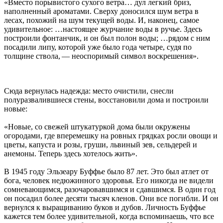
«Вместо порывистого сухого ветра… дул легкий бриз,
наполненный ароматами. Сверху доносился шум ветра в
лесах, похожий на шум текущей воды. И, наконец, самое
удивительное: …настоящее журчание воды в ручье. Здесь
построили фонтанчик, и он был полон воды; …рядом с ним
посадили липу, которой уже было года четыре, судя по
толщине ствола, — неоспоримый символ воскрешения».
Сюда вернулась надежда: место очистили, снесли
полуразвалившиеся стены, восстановили дома и построили
новые:
«Новые, со свежей штукатуркой дома были окружены
огородами, где вперемешку на ровных грядках росли овощи и
цветы, капуста и розы, груши, львиный зев, сельдерей и
анемоны. Теперь здесь хотелось жить».
В 1945 году Эльзеару Буффье было 87 лет. Это был атлет от
бога, человек недюжинного здоровья. Его никогда не видели
сомневающимся, разочаровавшимся и сдавшимся. В один год
он посадил более десяти тысяч кленов. Они все погибли. И он
вернулся к выращиванию буков и дубов. Личность Буффье
кажется тем более удивительной, когда вспоминаешь, что все