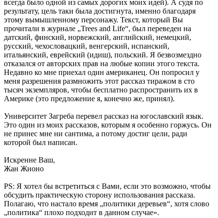
всегда было одной из самых дорогих моих идей). А судя по
результату, цель таки была достигнута, именно благодаря
этому вымышленному персонажу. Текст, который Вы
прочитали в журнале „Trees and Life“, был переведен на
датский, финский, норвежский, английский, немецкий,
русский, чехословацкий, венгерский, испанский,
итальянский, еврейский (идиш), польский. Я безвозмездно
отказался от авторских прав на любые копии этого текста.
Недавно ко мне приехал один американец. Он попросил у
меня разрешения размножить этот рассказ тиражом в сто
тысяч экземпляров, чтобы бесплатно распространить их в
Америке (это предложение я, конечно же, принял).
Университет Загреба перевел рассказ на югославский язык.
Это один из моих рассказов, которым я особенно горжусь. Он
не принес мне ни сантима, а потому достиг цели, ради
которой был написан.
Искренне Ваш,
Жан Жионо
PS: Я хотел бы встретиться с Вами, если это возможно, чтобы
обсудить практическую сторону использования рассказа.
Полагаю, что настало время „политики деревьев“, хотя слово
„политика“ плохо подходит в данном случае».