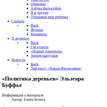
Общение
Азбука философов
Я и другие
Открывая мир ребенка
Скачать
Back
Журнал
Брошюры
О журнале
Back
Где купить
«Новый Акрополь»
Архив выпусков
Новости
Back
Дайджест «Natura-Философия»
«Политика деревьев» Эльзеара
Буффье
Информация о материале
Автор:
Елена Белега