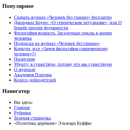
Популярное
Скачать журнал «Человек без границ» бесплатно
Джордано Бруно: «О героическом энтузиазме», или О
борьбе против бездарности
Философия возраста. Загадочные циклы в жизни
человека
Подписка на журнал «Человек без границ»
Конкурс эссе «Зачем философия современному
человеку?»
Пилигрим
Убунту: я существую, потому что мы существуем
О журнале
Академия Платона
Колесо добродетелей
Навигатор
Вы здесь:
Главная
Рубрики
Зеленая страничка
«Политика деревьев» Эльзеара Буффье