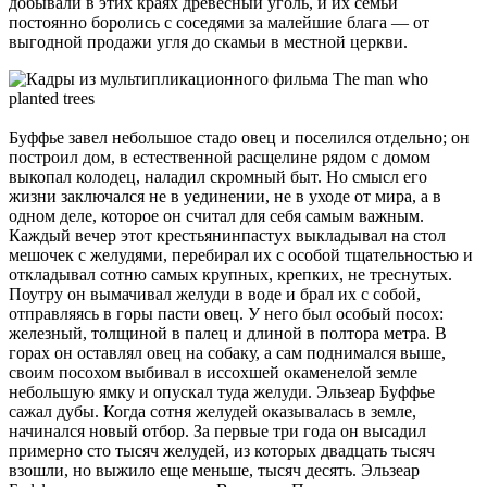
добывали в этих краях древесный уголь, и их семьи
постоянно боролись с соседями за малейшие блага — от
выгодной продажи угля до скамьи в местной церкви.
Буффье завел небольшое стадо овец и поселился отдельно; он
построил дом, в естественной расщелине рядом с домом
выкопал колодец, наладил скромный быт. Но смысл его
жизни заключался не в уединении, не в уходе от мира, а в
одном деле, которое он считал для себя самым важным.
Каждый вечер этот крестьянин­пастух выкладывал на стол
мешочек с желудями, перебирал их с особой тщательностью и
откладывал сотню самых крупных, крепких, не треснутых.
Поутру он вымачивал желуди в воде и брал их с собой,
отправляясь в горы пасти овец. У него был особый посох:
железный, толщиной в палец и длиной в полтора метра. В
горах он оставлял овец на собаку, а сам поднимался выше,
своим посохом выбивал в иссохшей окаменелой земле
небольшую ямку и опускал туда желуди. Эльзеар Буффье
сажал дубы. Когда сотня желудей оказывалась в земле,
начинался новый отбор. За первые три года он высадил
примерно сто тысяч желудей, из которых двадцать тысяч
взошли, но выжило еще меньше, тысяч десять. Эльзеар