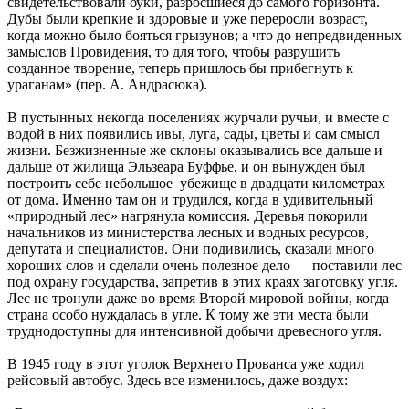
свидетельствовали буки, разросшиеся до самого горизонта.
Дубы были крепкие и здоровые и уже переросли возраст,
когда можно было бояться грызунов; а что до непредвиденных
замыслов Провидения, то для того, чтобы разрушить
созданное творение, теперь пришлось бы прибегнуть к
ураганам» (пер. А. Андрасюка).
В пустынных некогда поселениях журчали ручьи, и вместе с
водой в них появились ивы, луга, сады, цветы и сам смысл
жизни. Безжизненные же склоны оказывались все дальше и
дальше от жилища Эльзеара Буффье, и он вынужден был
построить себе небольшое убежище в двадцати километрах
от дома. Именно там он и трудился, когда в удивительный
«природный лес» нагрянула комиссия. Деревья покорили
начальников из министерства лесных и водных ресурсов,
депутата и специалистов. Они подивились, сказали много
хороших слов и сделали очень полезное дело — поставили лес
под охрану государства, запретив в этих краях заготовку угля.
Лес не тронули даже во время Второй мировой войны, когда
страна особо нуждалась в угле. К тому же эти места были
труднодоступны для интенсивной добычи древесного угля.
В 1945 году в этот уголок Верхнего Прованса уже ходил
рейсовый автобус. Здесь все изменилось, даже воздух: