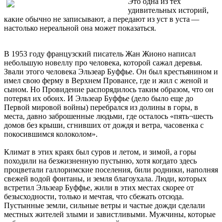
Это одна из тех
удивительных историй,
какие обычно не записывают, а передают из уст в уста —
настолько нереальной она может показаться.
В 1953 году французский писатель Жан Жионо написал
небольшую новеллу про человека, которой сажал деревья.
Звали этого человека Эльзеар Буффье. Он был крестьянином и
имел свою ферму в Верхнем Провансе, где и жил с женой и
сыном. Но Провидение распорядилось таким образом, что он
потерял их обоих. И Эльзеар Буффье (дело было еще до
Первой мировой вой­ны) перебрался из долины в горы, в
места, давно заброшенные людьми, где осталось «пять¬шесть
домов без крыши, сгнивших от дождя и ветра, часовенка с
покосившимся колоколом».
Климат в этих краях был суров и летом, и зимой, а горы
походили на безжизненную пустыню, хотя когда­то здесь
процветали галло­римские поселения, били родники, наполняя
свежей водой фонтаны, и земля благоухала. Люди, которых
встретил Эльзеар Буффье, жили в этих местах скорее от
безысходности, только и мечтая, что сбежать отсюда.
Пустынные земли, сильные ветры и частые дожди сделали
местных жителей злыми и завистливыми. Мужчины, которые