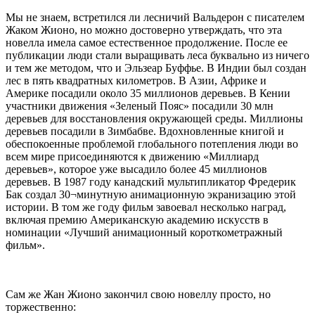
Мы не знаем, встретился ли лесничий Вальдерон с писателем
Жаком Жионо, но можно достоверно утверждать, что эта
новелла имела самое естественное продолжение. После ее
публикации люди стали выращивать леса буквально из ничего
и тем же методом, что и Эльзеар Буффье. В Индии был создан
лес в пять квадратных километров. В Азии, Африке и
Америке посадили около 35 миллионов деревьев. В Кении
участники движения «Зеленый Пояс» посадили 30 млн
деревьев для восстановления окружающей среды. Миллионы
деревьев посадили в Зимбабве. Вдохновленные книгой и
обеспокоенные проблемой глобального потепления люди во
всем мире присоединяются к движению «Миллиард
деревьев», которое уже высадило более 45 миллионов
деревьев. В 1987 году канадский мультипликатор Фредерик
Бак создал 30¬минутную анимационную экранизацию этой
истории. В том же году фильм завоевал несколько наград,
включая премию Американскую академию искусств в
номинации «Лучший анимационный короткометражный
фильм».
Сам же Жан Жионо закончил свою новеллу просто, но
торжественно: