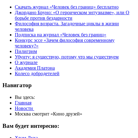
Скачать журнал «Человек без границ» бесплатно
Джордано Бруно: «О героическом энтузиазме», или О
борьбе против бездарности
Философия возраста. Загадочные циклы в жизни
человека
Подписка на журнал «Человек без границ»
Конкурс эссе «Зачем философия современному
человеку?»
Пилигрим
Убунту: я существую, потому что мы существуем
О журнале
Академия Платона
Колесо добродетелей
Навигатор
Вы здесь:
Главная
Новости
Москва смотрит «Кино друзей»
Вам будет интересно:
Храм Духа