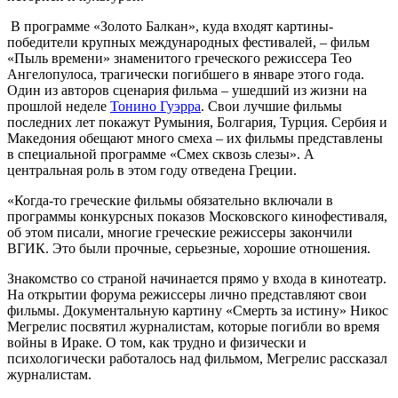
В программе «Золото Балкан», куда входят картины-
победители крупных международных фестивалей, – фильм
«Пыль времени» знаменитого греческого режиссера Тео
Ангелопулоса, трагически погибшего в январе этого года.
Один из авторов сценария фильма – ушедший из жизни на
прошлой неделе
Тонино Гуэрра
. Свои лучшие фильмы
последних лет покажут Румыния, Болгария, Турция. Сербия и
Македония обещают много смеха – их фильмы представлены
в специальной программе «Смех сквозь слезы». А
центральная роль в этом году отведена Греции.
«Когда-то греческие фильмы обязательно включали в
программы конкурсных показов Московского кинофестиваля,
об этом писали, многие греческие режиссеры закончили
ВГИК. Это были прочные, серьезные, хорошие отношения.
Знакомство со страной начинается прямо у входа в кинотеатр.
На открытии форума режиссеры лично представляют свои
фильмы. Документальную картину «Смерть за истину» Никос
Мегрелис посвятил журналистам, которые погибли во время
войны в Ираке. О том, как трудно и физически и
психологически работалось над фильмом, Мегрелис рассказал
журналистам.