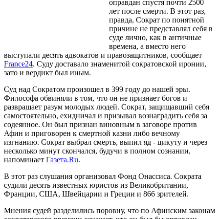
оправдан спустя почти 2500
лет после смерти. В этот раз,
правда, Сократ по понятной
причине не представлял себя в
суде лично, как в античные
времена, а вместо него
выступали десять адвокатов и правозащитников, сообщает
France24
. Суду доставало знаменитой сократовской иронии,
зато и вердикт был иным.
Суд над Сократом произошел в 399 году до нашей эры.
Философа обвиняли в том, что он не признает богов и
развращает разум молодых людей. Сократ, защищавший себя
самостоятельно, ехидничал и призывал вознаградить себя за
содеянное. Он был признан виновным в заговоре против
Афин и приговорен к смертной казни либо вечному
изгнанию. Сократ выбрал смерть, выпил яд - цикуту и через
несколько минут скончался, будучи в полном сознании,
напоминает
Газета.Ru
.
В этот раз слушания организовал Фонд Онассиса. Сократа
судили десять известных юристов из Великобритании,
Франции, США, Швейцарии и Греции и 866 зрителей.
Мнения судей разделились поровну, что по Афинским законам