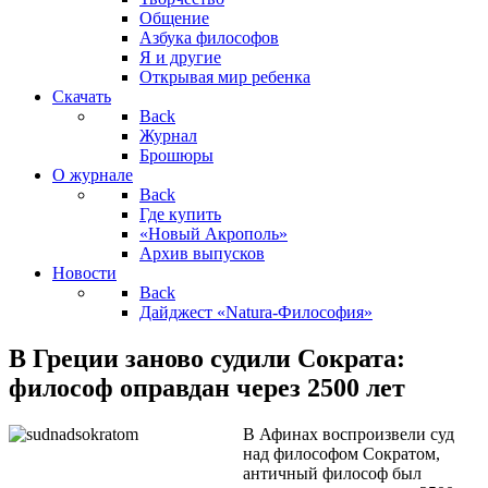
Общение
Азбука философов
Я и другие
Открывая мир ребенка
Скачать
Back
Журнал
Брошюры
О журнале
Back
Где купить
«Новый Акрополь»
Архив выпусков
Новости
Back
Дайджест «Natura-Философия»
В Греции заново судили Сократа:
философ оправдан через 2500 лет
В Афинах воспроизвели суд
над философом Сократом,
античный философ был