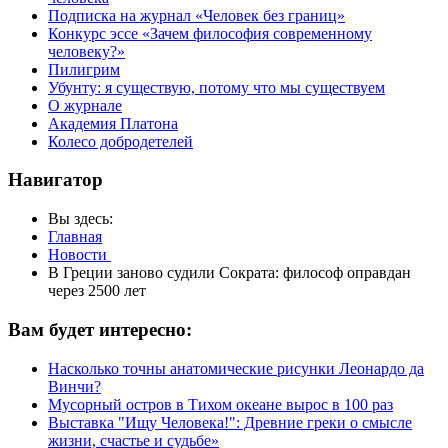
Подписка на журнал «Человек без границ»
Конкурс эссе «Зачем философия современному
человеку?»
Пилигрим
Убунту: я существую, потому что мы существуем
О журнале
Академия Платона
Колесо добродетелей
Навигатор
Вы здесь:
Главная
Новости
В Греции заново судили Сократа: философ оправдан
через 2500 лет
Вам будет интересно:
Насколько точны анатомические рисунки Леонардо да
Винчи?
Мусорный остров в Тихом океане вырос в 100 раз
Выставка "Ищу Человека!": Древние греки о смысле
жизни, счастье и судьбе»