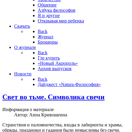
Общение
Азбука философов
Я и другие
Открывая мир ребенка
Скачать
Back
Журнал
Брошюры
О журнале
Back
Где купить
«Новый Акрополь»
Архив выпусков
Новости
Back
Дайджест «Natura-Философия»
Свет во тьме. Символика свечи
Информация о материале
Автор:
Анна Кривошеина
Странствия и паломничества, входы в лабиринты и храмы,
обряды, праздники и гадания были немыслимы без свечи.