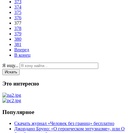
373
374
375
376
377
378
379
380
381
Вперед
В конец
Я ищу...
Искать
Это интересно
Популярное
Скачать журнал «Человек без границ» бесплатно
Джордано Бруно: «О героическом энтузиазме», или О