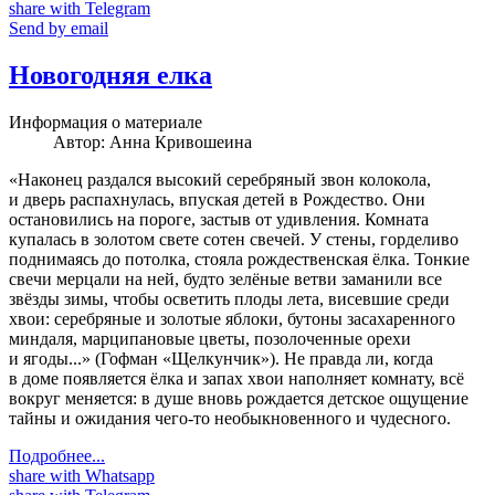
share with Telegram
Send by email
Новогодняя елка
Информация о материале
Автор:
Анна Кривошеина
«Наконец раздался высокий серебряный звон колокола,
и дверь распахнулась, впуская детей в Рождество. Они
остановились на пороге, застыв от удивления. Комната
купалась в золотом свете сотен свечей. У стены, горделиво
поднимаясь до потолка, стояла рождественская ёлка. Тонкие
свечи мерцали на ней, будто зелёные ветви заманили все
звёзды зимы, чтобы осветить плоды лета, висевшие среди
хвои: серебряные и золотые яблоки, бутоны засахаренного
миндаля, марципановые цветы, позолоченные орехи
и ягоды...» (Гофман «Щелкунчик»). Не правда ли, когда
в доме появляется ёлка и запах хвои наполняет комнату, всё
вокруг меняется: в душе вновь рождается детское ощущение
тайны и ожидания чего-то необыкновенного и чудесного.
Подробнее...
share with Whatsapp