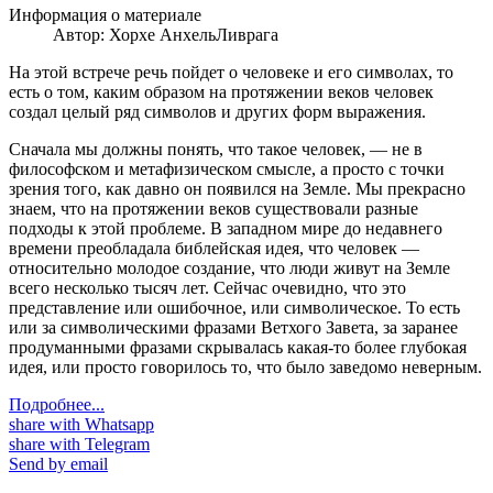
Информация о материале
Автор:
Хорхе АнхельЛиврага
На этой встрече речь пойдет о человеке и его символах, то
есть о том, каким образом на протяжении веков человек
создал целый ряд символов и других форм выражения.
Сначала мы должны понять, что такое человек, — не в
философском и метафизическом смысле, а просто с точки
зрения того, как давно он появился на Земле. Мы прекрасно
знаем, что на протяжении веков существовали разные
подходы к этой проблеме. В западном мире до недавнего
времени преобладала библейская идея, что человек —
относительно молодое создание, что люди живут на Земле
всего несколько тысяч лет. Сейчас очевидно, что это
представление или ошибочное, или символическое. То есть
или за символическими фразами Ветхого Завета, за заранее
продуманными фразами скрывалась какая-то более глубокая
идея, или просто говорилось то, что было заведомо неверным.
Подробнее...
share with Whatsapp
share with Telegram
Send by email