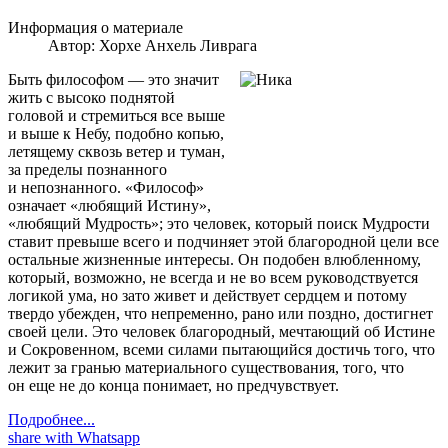
Информация о материале
Автор:
Хорхе Анхель Ливрага
Быть философом — это значит
жить с высоко поднятой
головой и стремиться все выше
и выше к Небу, подобно копью,
летящему сквозь ветер и туман,
за пределы познанного
и непознанного. «Философ»
означает «любящий Истину»,
«любящий Мудрость»; это человек, который поиск Мудрости
ставит превыше всего и подчиняет этой благородной цели все
остальные жизненные интересы. Он подобен влюбленному,
который, возможно, не всегда и не во всем руководствуется
логикой ума, но зато живет и действует сердцем и потому
твердо убежден, что непременно, рано или поздно, достигнет
своей цели. Это человек благородный, мечтающий об Истине
и Сокровенном, всеми силами пытающийся достичь того, что
лежит за гранью материального существования, того, что
он еще не до конца понимает, но предчувствует.
Подробнее...
share with Whatsapp