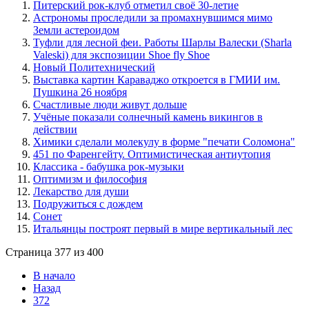
Питерский рок-клуб отметил своё 30-летие
Астрономы проследили за промахнувшимся мимо
Земли астероидом
Туфли для лесной феи. Работы Шарлы Валески (Sharla
Valeski) для экспозиции Shoe fly Shoe
Новый Политехнический
Выставка картин Караваджо откроется в ГМИИ им.
Пушкина 26 ноября
Счастливые люди живут дольше
Учёные показали солнечный камень викингов в
действии
Химики сделали молекулу в форме "печати Соломона"
451 по Фаренгейту. Оптимистическая антиутопия
Классика - бабушка рок-музыки
Оптимизм и философия
Лекарство для души
Подружиться с дождем
Сонет
Итальянцы построят первый в мире вертикальный лес
Страница 377 из 400
В начало
Назад
372