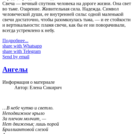
Свеча — вечный спутник человека на дороге жизни. Она свет
во тьме. Озарение. Живительная сила. Надежда. Символ
человеческой души, ее внутренней силы: одной маленькой
свечи достаточно, чтобы разомкнулась тьма, — и ее стойкости
и вертикальности: пламя свечи, как бы ее ни поворачивали,
всегда устремлено к небу.
Подробнее...
share with Whatsapp
share with Telegram
Send by email
Ангелы
Информация о материале
Автор:
Елена Сикирич
…В небе чутко и светло.
Неподвижное крыло
За плечом молчит, —
Нет движенья; лишь порой
Бриллиантовой слезой