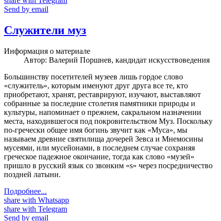
share with Telegram
Send by email
Служители муз
Информация о материале
Автор:
Валерий Поршнев, кандидат искусствоведения
Большинству посетителей музеев лишь гордое слово
«служитель», которым именуют друг друга все те, кто
приобретают, хранят, реставрируют, изучают, выставляют
собранные за последние столетия памятники природы и
культуры, напоминает о прежнем, сакральном назначении
места, находившегося под покровительством Муз. Поскольку
по-гречески общее имя богинь звучит как «Муса», мы
называем древние святилища дочерей Зевса и Мнемосины
мусеями, или мусейонами, в последнем случае сохраняя
греческое падежное окончание, тогда как слово «музей»
пришло в русский язык со звонким «s» через посредничество
поздней латыни.
Подробнее...
share with Whatsapp
share with Telegram
Send by email