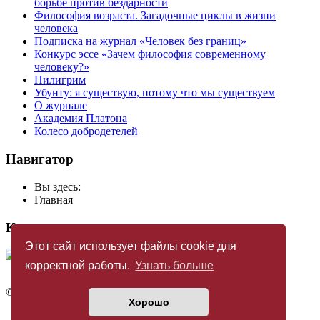
борьбе против бездарности
Философия возраста. Загадочные циклы в жизни
человека
Подписка на журнал «Человек без границ»
Конкурс эссе «Зачем философия современному
человеку?»
Пилигрим
Убунту: я существую, потому что мы существуем
О журнале
Академия Платона
Колесо добродетелей
Навигатор
Вы здесь:
Главная
Купить журнал
Этот сайт использует файлы cookie для
корректной работы.
Узнать больше
©
Издательство «Новый Акрополь»
2005 — 2026
Хорошо
Политика конфиденциальности