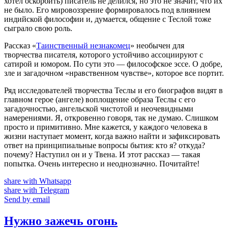
хотел оскорбить) писатель не делился, но это не значит, что их
не было. Его мировоззрение формировалось под влиянием
индийской философии и, думается, общение с Теслой тоже
сыграло свою роль.
Рассказ «
Таинственный незнакомец
» необычен для
творчества писателя, которого устойчиво ассоциируют с
сатирой и юмором. По сути это — философское эссе. О добре,
зле и загадочном «нравственном чувстве», которое все портит.
Ряд исследователей творчества Теслы и его биографов видят в
главном герое (ангеле) воплощение образа Теслы с его
загадочностью, ангельской чистотой и неочевидными
намерениями. Я, откровенно говоря, так не думаю. Слишком
просто и примитивно. Мне кажется, у каждого человека в
жизни наступает момент, когда важно найти и зафиксировать
ответ на принципиальные вопросы бытия: кто я? откуда?
почему? Наступил он и у Твена. И этот рассказ — такая
попытка. Очень интересно и неоднозначно. Почитайте!
share with Whatsapp
share with Telegram
Send by email
Нужно зажечь огонь