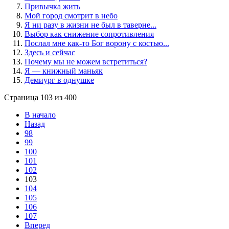
Привычка жить
Мой город смотрит в небо
Я ни разу в жизни не был в таверне...
Выбор как снижение сопротивления
Послал мне как-то Бог ворону с костью...
Здесь и сейчас
Почему мы не можем встретиться?
Я — книжный маньяк
Демиург в однушке
Страница 103 из 400
В начало
Назад
98
99
100
101
102
103
104
105
106
107
Вперед