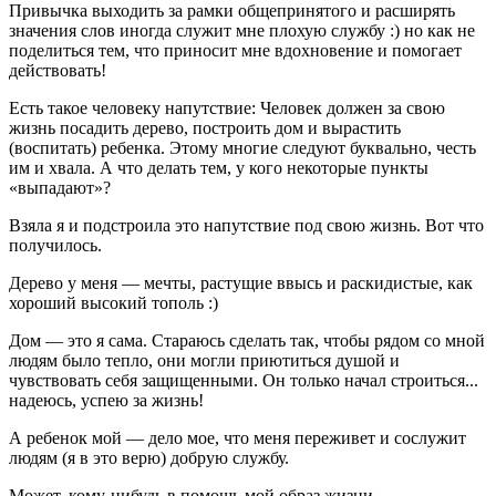
Привычка выходить за рамки общепринятого и расширять
значения слов иногда служит мне плохую службу :) но как не
поделиться тем, что приносит мне вдохновение и помогает
действовать!
Есть такое человеку напутствие: Человек должен за свою
жизнь посадить дерево, построить дом и вырастить
(воспитать) ребенка. Этому многие следуют буквально, честь
им и хвала. А что делать тем, у кого некоторые пункты
«выпадают»?
Взяла я и подстроила это напутствие под свою жизнь. Вот что
получилось.
Дерево у меня — мечты, растущие ввысь и раскидистые, как
хороший высокий тополь :)
Дом — это я сама. Стараюсь сделать так, чтобы рядом со мной
людям было тепло, они могли приютиться душой и
чувствовать себя защищенными. Он только начал строиться...
надеюсь, успею за жизнь!
А ребенок мой — дело мое, что меня переживет и сослужит
людям (я в это верю) добрую службу.
Может, кому-нибудь в помощь мой образ жизни.