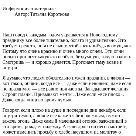
Информация о материале
Автор:
Татьяна Короткова
Наш город с каждым годом украшается к Новогоднему
празднику все более тщательно, богато и удивительно. Это
требует средств, но я не слышу, чтобы кто-нибудь возмущался.
Потому что очень красиво и очень много огней. Эти огни
ночью приносят какую-то особую, бездумную, тихую радость.
Смотришь — и хорошо делается. Прогоняет тьму вовне и
внутри.
Я думаю, что людям обязательно нужен праздник в жизни —
вот такой, общий, когда все — даже если невольно, даже если
не празднуют — все равно причастны. Загадывают желания.
Строят планы. Призывают мечты. Даже если «все плохо».
Даже когда «пир во время чумы».
Говорят, если плохо на душе в последние дни декабря, если
внутри темно, а вовне все кажется безнадежным, нужно
зажечь огонь. Даже самый маленький огонек, зажженный в
это время, рождает надежду. А если долго на него смотреть,
может изменить просьбу о хлебе насущном на молитву о