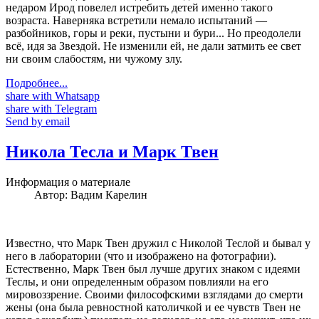
недаром Ирод повелел истребить детей именно такого
возраста. Наверняка встретили немало испытаний —
разбойников, горы и реки, пустыни и бури... Но преодолели
всё, идя за Звездой. Не изменили ей, не дали затмить ее свет
ни своим слабостям, ни чужому злу.
Подробнее...
share with Whatsapp
share with Telegram
Send by email
Никола Тесла и Марк Твен
Информация о материале
Автор:
Вадим Карелин
Известно, что Марк Твен дружил с Николой Теслой и бывал у
него в лаборатории (что и изображено на фотографии).
Естественно, Марк Твен был лучше других знаком с идеями
Теслы, и они определенным образом повлияли на его
мировоззрение. Своими философскими взглядами до смерти
жены (она была ревностной католичкой и ее чувств Твен не