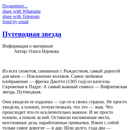
Подробнее...
share with Whatsapp
share with Telegram
Send by email
Путеводная звезда
Информация о материале
Автор:
Ольга Наумова
Из всех сюжетов, связанных с Рождеством, самый дорогой
для меня — Поклонение волхвов. Самое любимое
изображение — фреска Джотто (1305 год) из капеллы
Скровеньи в Падуе. А самый важный символ — Вифлеемская
звезда. Путеводная.
Они увидели ее издалека — где-то в своих странах. Не просто
увидели, а поняли, почувствовали, что это — знак. Что
происходит что-то исключительно важное. И не просто
поняли, а пошли за ней. Оставили насиженные места,
неотложные дела, наработанные привычки. Взяли с собой
только самое дорогое — в дар. Шли долго, года два —