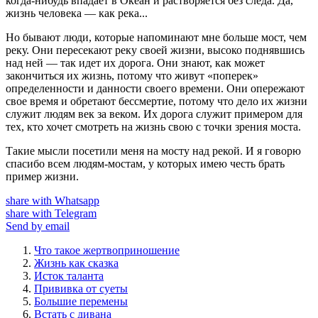
когда-нибудь впадает в Океан и растворяется без следа. Да,
жизнь человека — как река...
Но бывают люди, которые напоминают мне больше мост, чем
реку. Они пересекают реку своей жизни, высоко поднявшись
над ней — так идет их дорога. Они знают, как может
закончиться их жизнь, потому что живут «поперек»
определенности и данности своего времени. Они опережают
свое время и обретают бессмертие, потому что дело их жизни
служит людям век за веком. Их дорога служит примером для
тех, кто хочет смотреть на жизнь свою с точки зрения моста.
Такие мысли посетили меня на мосту над рекой. И я говорю
спасибо всем людям-мостам, у которых имею честь брать
пример жизни.
share with Whatsapp
share with Telegram
Send by email
Что такое жертвоприношение
Жизнь как сказка
Исток таланта
Прививка от суеты
Большие перемены
Встать с дивана