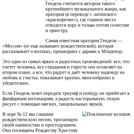
Гендель считается автором такого
крупнейшего музыкального жанра, как
оратория (в переводе с латинского
«красноречие»), где главное место
отводится хору и только потом солистам
и оркестру.
Самая известная оратория Генделя —
«Мессия» (ее еще называют рождественской), которая
рассказывает о волхвах, пришедших с дарами к Младенцу.
Это одно из самых ярких и радостных произведений: все, что
гнетет человека, все страдания и горести она оставляет на
втором плане, а все, что радует и даёт человеку надежду на
любовь и счастье, показывает крупно, многообразно и
убедительно.
Если Гендель хочет передать триумф и победу, он прибегает к
фанфарным интонациям, а радость пасторальную, тихую
рисует с помощью мягких, танцевальных звуков.
В хоре № 12 мы слышим
рождественскую песню, трогающую
своей наивностью и простодушием.
Она посвящена Рождеству Христову