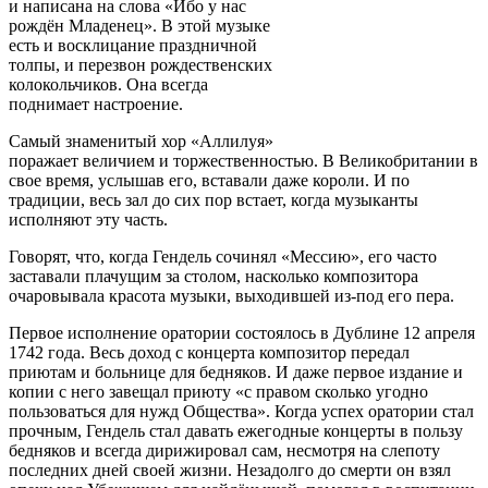
и написана на слова «Ибо у нас
рождён Младенец». В этой музыке
есть и восклицание праздничной
толпы, и перезвон рождественских
колокольчиков. Она всегда
поднимает настроение.
Самый знаменитый хор «Аллилуя»
поражает величием и торжественностью. В Великобритании в
свое время, услышав его, вставали даже короли. И по
традиции, весь зал до сих пор встает, когда музыканты
исполняют эту часть.
Говорят, что, когда Гендель сочинял «Мессию», его часто
заставали плачущим за столом, насколько композитора
очаровывала красота музыки, выходившей из-под его пера.
Первое исполнение оратории состоялось в Дублине 12 апреля
1742 года. Весь доход с концерта композитор передал
приютам и больнице для бедняков. И даже первое издание и
копии с него завещал приюту «с правом сколько угодно
пользоваться для нужд Общества». Когда успех оратории стал
прочным, Гендель стал давать ежегодные концерты в пользу
бедняков и всегда дирижировал сам, несмотря на слепоту
последних дней своей жизни. Незадолго до смерти он взял