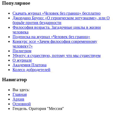
Популярное
Скачать журнал «Человек без границ» бесплатно
Джордано Бруно: «О героическом энтузиазме», или О
борьбе против бездарности
Философия возраста. Загадочные циклы в жизни
человека
Подписка на журнал «Человек без границ»
Конкурс эссе «Зачем философия современному
человеку?»
Пилигрим
Убунту: я существую, потому что мы существуем
О журнале
Академия Платона
Колесо добродетелей
Навигатор
Вы здесь:
Главная
Архив
Основной
Гендель. Оратория "Мессия"