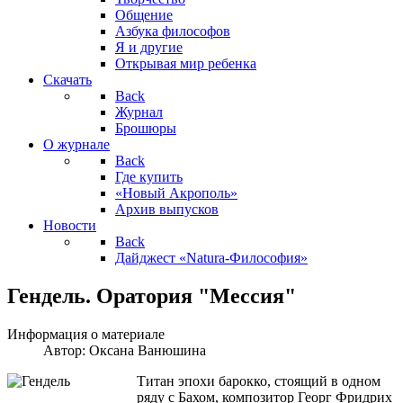
Общение
Азбука философов
Я и другие
Открывая мир ребенка
Скачать
Back
Журнал
Брошюры
О журнале
Back
Где купить
«Новый Акрополь»
Архив выпусков
Новости
Back
Дайджест «Natura-Философия»
Гендель. Оратория "Мессия"
Информация о материале
Автор:
Оксана Ванюшина
Титан эпохи барокко, стоящий в одном
ряду с Бахом, композитор Георг Фридрих