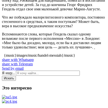
опеку над Убежищем для найдёнышей, помогал в воспитании
и устройстве детей. За год до кончины Георг Фридрих
Гендель отдал свое имя маленькой девочке Марии-Августе.
Что же побуждало малорелигиозного композитора, постоянно
стесненного в средствах, к таким поступкам? Может быть,
вера в высокое предназначение искусства?
Вспоминаются слова, которые Гендель сказал одному
вельможе после первого исполнения «Мессии» в Лондоне:
«Мне было бы досадно, милорд, если бы я доставлял людям
только удовольствие; моя цель — делать их лучшими».
{music}images/music/handel-messiah{/music}
share with Whatsapp
share with Telegram
Send by email
Я ищу...
Искать
Это интересно