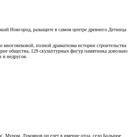
икий Новгород, разыщите в самом центре древнего Детинца
о многовековой, полной драматизма истории строительства
ерие общества, 129 скульптурных фигур памятника довольно
в и недругов.
с, Муром, Лукоянов он едет в имение отца, село Большое