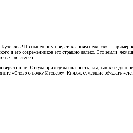
ле Куликово? По нынешним представлениям недалеко — примерно
кого и его современников это страшно далеко. Это земли, лежащ
то начало степей.
доверял степи. Оттуда приходила опасность, там, как в бездонно
ните «Слово о полку Игореве». Князья, сумевшие обуздать «степ