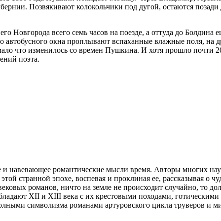
ернии. Позвякивают колокольчики под дугой, остаются позади д
о Новгорода всего семь часов на поезде, а оттуда до Болдина ещ
мо автобусного окна проплывают вспаханные влажные поля, на д
 мало что изменилось со времен Пушкина. И хотя прошло почти 2
ений поэта.
е и навевающее романтические мысли время. Авторы многих нау
этой странной эпохе, воспевая и проклиная ее, рассказывая о чу
ековых романов, ничто на земле не происходит случайно, то дол
адают XII и XIII века с их крестовыми походами, готическими
полными символизма романами артуровского цикла труверов и м