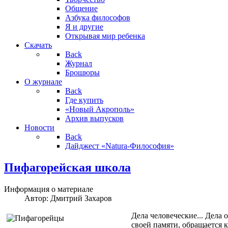
Общение
Азбука философов
Я и другие
Открывая мир ребенка
Скачать
Back
Журнал
Брошюры
О журнале
Back
Где купить
«Новый Акрополь»
Архив выпусков
Новости
Back
Дайджест «Natura-Философия»
Пифагорейская школа
Информация о материале
Автор:
Дмитрий Захаров
Дела человеческие... Дела 
своей памяти, обращается 