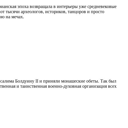
ианская эпоха возвращала в интерьеры уже средневековые
т тысячи археологов, историков, танцоров и просто
ою на мечах.
усалима Болдуину II и приняли монашеские обеты. Так был
твенная и таинственная военно-духовная организация всех