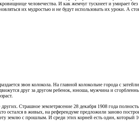
ровищнице человечества. И как жемчуг тускнеет и умирает без ч
новляться их мудростью и не будут использовать их уроки. А ст
аздается звон колокола. На главной колокольне города с зате
вижутся друг за другом ребенок, юноша, мужчина и сгорбленны
зраст.
других. Страшное землетрясение 28 декабря 1908 года полность
кто остался в живых, на референдуме предложили заново постро
эту землю с прошлым. И среди этих корней есть один, который 1