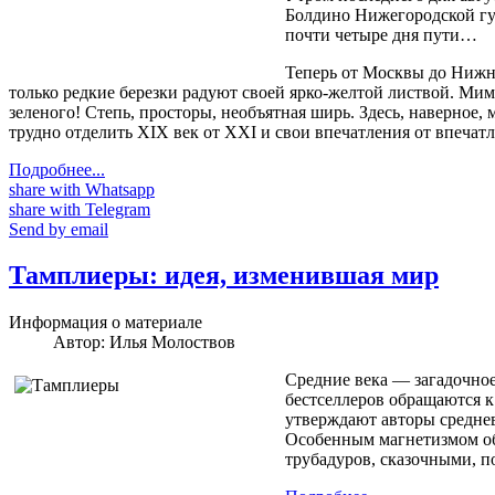
Болдино Нижегородской губ
почти четыре дня пути…
Теперь от Москвы до Нижнег
только редкие березки радуют своей ярко-желтой листвой. Ми
зеленого! Степь, просторы, необъятная ширь. Здесь, наверное,
трудно отделить XIX век от XXI и свои впечатления от впечатл
Подробнее...
share with Whatsapp
share with Telegram
Send by email
Тамплиеры: идея, изменившая мир
Информация о материале
Автор:
Илья Молоствов
Средние века — загадочно
бестселлеров обращаются к 
утверждают авторы среднев
Особенным магнетизмом обл
трубадуров, сказочными, 