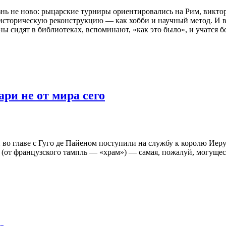
ь не ново: рыцарские турниры ориентировались на Рим, виктор
историческую реконструкцию — как хобби и научный метод. И во
ы сидят в библиотеках, вспоминают, «как это было», и учатся б
ри не от мира сего
й во главе с Гуго де Пайеном поступили на службу к королю Иер
(от французского тампль — «храм») — самая, пожалуй, могущес