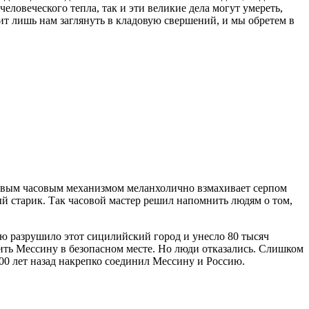
еловеческого тепла, так и эти великие дела могут умереть,
оит лишь нам заглянуть в кладовую свершений, и мы обретем в
йливым часовым механизмом меланхолично взмахивает серпом
й старик. Так часовой мастер решил напомнить людям о том,
ю разрушило этот сицилийский город и унесло 80 тысяч
ить Мессину в безопасном месте. Но люди отказались. Слишком
00 лет назад накрепко соединил Мессину и Россию.