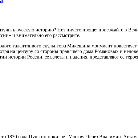
а
изучить русскую историю? Нет ничего проще: приезжайте в Вел
сии» и внимательно его рассмотрите.
одого талантливого скульптора Микешина монумент повествует 
мотря на цензуру со стороны правящего дома Романовых и недов
ии истории России, ее взлеты и падения, представляют ее герое
ста 1830 года Пушкин покидает Москву. Через Владимир, Арзама