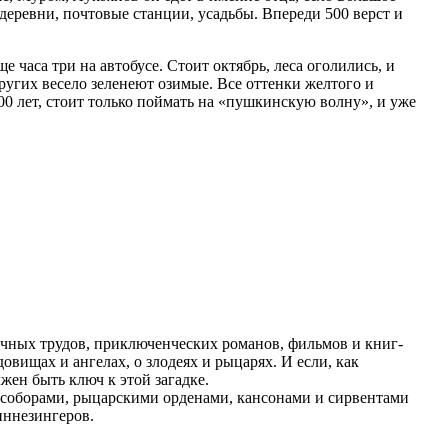
еревни, почтовые станции, усадьбы. Впереди 500 верст и
е часа три на автобусе. Стоит октябрь, леса оголились, и
ругих весело зеленеют озимые. Все оттенки желтого и
00 лет, стоит только поймать на «пушкинскую волну», и уже
чных трудов, приключенческих романов, фильмов и книг-
довищах и ангелах, о злодеях и рыцарях. И если, как
жен быть ключ к этой загадке.
 соборами, рыцарскими орденами, кансонами и сирвентами
иннезингеров.