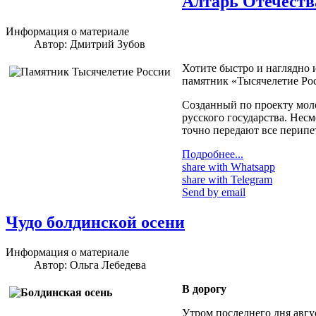
Алтарь Отечеств
Информация о материале
Автор:
Дмитрий Зубов
Хотите быстро и наглядно 
памятник «Тысячелетие Рос
Созданный по проекту мол
русского государства. Нес
точно передают все перипет
Подробнее...
share with Whatsapp
share with Telegram
Send by email
Чудо болдинской осени
Информация о материале
Автор:
Ольга Лебедева
В дорогу
Утром последнего дня авгу