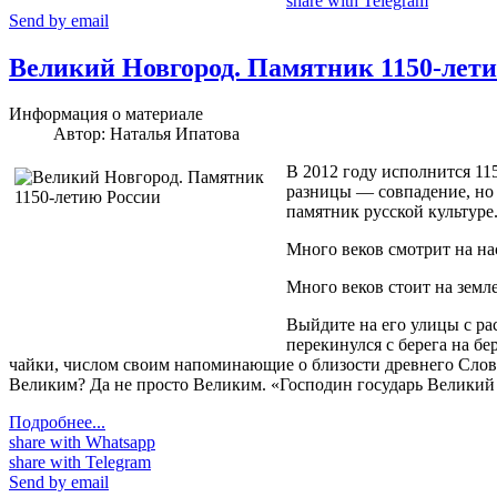
share with Telegram
Send by email
Великий Новгород. Памятник 1150-лет
Информация о материале
Автор:
Наталья Ипатова
В 2012 году исполнится 11
разницы — совпадение, но 
памятник русской культуре
Много веков смотрит на н
Много веков стоит на зем
Выйдите на его улицы с ра
перекинулся с берега на б
чайки, числом своим напоминающие о близости древнего Словен
Великим? Да не просто Великим. «Господин государь Великий
Подробнее...
share with Whatsapp
share with Telegram
Send by email