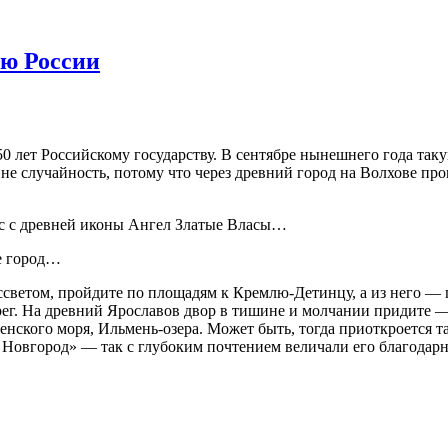
ию России
50 лет Российскому государству. В сентябре нынешнего года та
не случайность, потому что через древний город на Волхове про
.
ас с древней иконы Ангел Златые Власы…
ле город…
ссветом, пройдите по площадям к Кремлю-Детинцу, а из него — 
ерег. На древний Ярославов двор в тишине и молчании придите —
ского моря, Ильмень-озера. Может быть, тогда приоткроется та
 Новгород» — так с глубоким почтением величали его благодарн