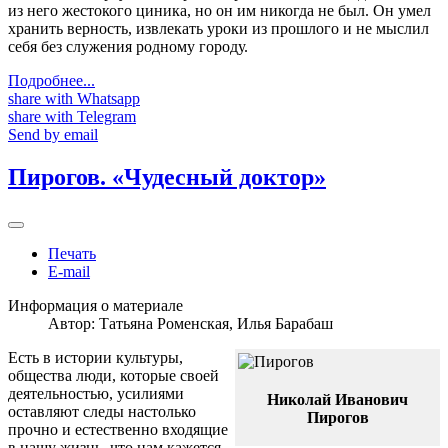
из него жестокого циника, но он им никогда не был. Он умел
хранить верность, извлекать уроки из прошлого и не мыслил
себя без служения родному городу.
Подробнее...
share with Whatsapp
share with Telegram
Send by email
Пирогов. «Чудесный доктор»
Печать
E-mail
Информация о материале
Автор:
Татьяна Роменская, Илья Барабаш
Есть в истории культуры,
общества люди, которые своей
деятельностью, усилиями
Николай Иванович
оставляют следы настолько
Пирогов
прочно и естественно входящие
в нашу жизнь, что нам кажется,