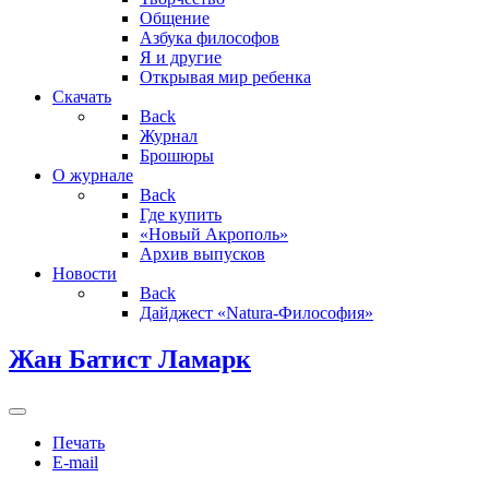
Общение
Азбука философов
Я и другие
Открывая мир ребенка
Скачать
Back
Журнал
Брошюры
О журнале
Back
Где купить
«Новый Акрополь»
Архив выпусков
Новости
Back
Дайджест «Natura-Философия»
Жан Батист Ламарк
Печать
E-mail