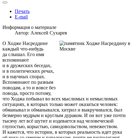
Печать
E-mail
Информация о материале
Автор:
Алексей Сухарев
О Ходже Насреддине
каждый что-нибудь
да слышал. Его имя
вспоминают
и в дружеских беседах,
и в политических речах,
и в научных спорах.
Вспоминают по разным
поводам, а то и вовсе без
повода, просто потому,
что Ходжа побывал во всех мыслимых и немыслимых
ситуациях, в которых только может оказаться человек:
обманывал и обманывался, хитрил и выкручивался, был
безмерно мудрым и круглым дураком. И он вот уже почти
тысячу лет всё шутит и издевается над человеческой
глупостью, корыстью, самодовольством, невежеством.
И кажется, что истории, в которых реальность идет рука
об руку со смехом и парадоксом, почти не располагают