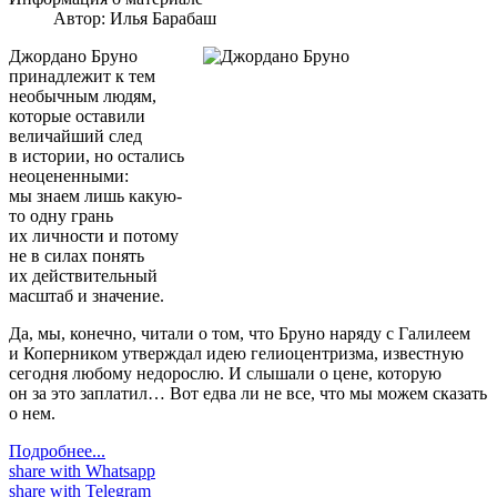
Автор:
Илья Барабаш
Джордано Бруно
принадлежит к тем
необычным людям,
которые оставили
величайший след
в истории, но остались
неоцененными:
мы знаем лишь какую-
то одну грань
их личности и потому
не в силах понять
их действительный
масштаб и значение.
Да, мы, конечно, читали о том, что Бруно наряду с Галилеем
и Коперником утверждал идею гелиоцентризма, известную
сегодня любому недорослю. И слышали о цене, которую
он за это заплатил… Вот едва ли не все, что мы можем сказать
о нем.
Подробнее...
share with Whatsapp
share with Telegram