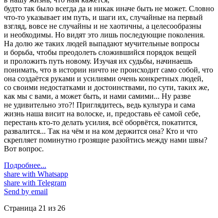
будто так было всегда да и никак иначе быть не может. Словно
что-то указывает им путь, и шаги их, случайные на первый
взгляд, вовсе не случайны и не хаотичны, а целесообразны
и необходимы. Но видят это лишь последующие поколения.
На долю же таких людей выпадают мучительные вопросы
и борьба, чтобы преодолеть сложившийся порядок вещей
и проложить путь новому. Изучая их судьбы, начинаешь
понимать, что в истории ничто не происходит само собой, что
она создаётся руками и усилиями очень конкретных людей,
со своими недостатками и достоинствами, по сути, таких же,
как мы с вами, а может быть, и нами самими... Ну разве
не удивительно это?! Приглядитесь, ведь культура и сама
жизнь наша висит на волоске, и, предоставь её самой себе,
перестань кто-то делать усилия, всё оборвётся, покатится,
развалится... Так на чём и на ком держится она? Кто и что
скрепляет поминутно грозящие разойтись между нами швы?
Вот вопрос.
Подробнее...
share with Whatsapp
share with Telegram
Send by email
Страница 21 из 26