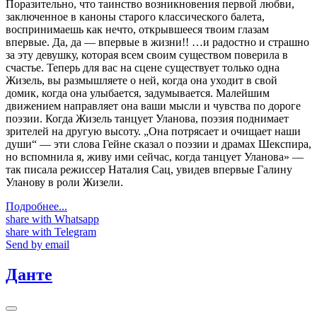
Поразительно, что таинство возникновения первой любви,
заключенное в каноны старого классического балета,
воспринимаешь как нечто, открывшееся твоим глазам
впервые. Да, да — впервые в жизни!! …и радостно и страшно
за эту девушку, которая всем своим существом поверила в
счастье. Теперь для вас на сцене существует только одна
Жизель, вы размышляете о ней, когда она уходит в свой
домик, когда она улыбается, задумывается. Малейшим
движением направляет она ваши мысли и чувства по дороге
поэзии. Когда Жизель танцует Уланова, поэзия поднимает
зрителей на другую высоту. „Она потрясает и очищает наши
души“ — эти слова Гейне сказал о поэзии и драмах Шекспира,
но вспомнила я, живу ими сейчас, когда танцует Уланова» —
так писала режиссер Наталия Сац, увидев впервые Галину
Уланову в роли Жизели.
Подробнее...
share with Whatsapp
share with Telegram
Send by email
Данте