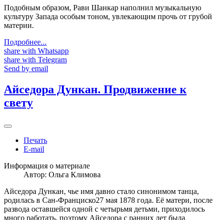
Подобным образом, Рави Шанкар наполнил музыкальную
культуру Запада особым тоном, увлекающим прочь от грубой
материи.
Подробнее...
share with Whatsapp
share with Telegram
Send by email
Айседора Дункан. Продвижение к
свету
Печать
E-mail
Информация о материале
Автор:
Ольга Климова
Айседора Дункан, чье имя давно стало синонимом танца,
родилась в Сан-Франциско27 мая 1878 года. Её матери, после
развода оставшейся одной с четырьмя детьми, приходилось
много работать, поэтому Айседора с ранних лет была