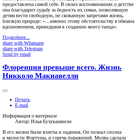
предоставлена самой себе. В своих воспоминаниях о детстве
она благодарит судьбу за бедность их семьи, позволявшую
детям вести свободную, не скованную запретами жизнь,
близкую природе: «…именно этому обстоятельству я обязана
вдохновением, приведшим к созданию моего танца».
Подробнее...
share with Whatsapp
share with Telegram
Send by email
Флоренция превыше всего. Жизнь
Никколо Макиавелли
Печать
E-mail
Информация о материале
Автор:
Илья Бузукашвили
В его жизни были взлеты и падения. Он познал сполна
и милости Фортуны, и горечь поражений. Молва сделала