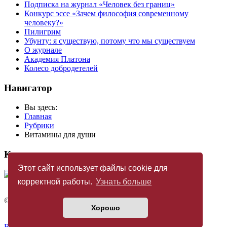
Подписка на журнал «Человек без границ»
Конкурс эссе «Зачем философия современному
человеку?»
Пилигрим
Убунту: я существую, потому что мы существуем
О журнале
Академия Платона
Колесо добродетелей
Навигатор
Вы здесь:
Главная
Рубрики
Витамины для души
Купить журнал
Этот сайт использует файлы cookie для
корректной работы.
Узнать больше
©
Издательство «Новый Акрополь»
2005 — 2026
Хорошо
Политика конфиденциальности
Back to top