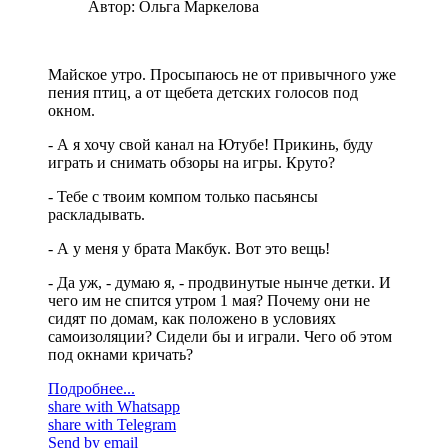
Автор:
Ольга Маркелова
Майское утро. Просыпаюсь не от привычного уже
пения птиц, а от щебета детских голосов под
окном.
- А я хочу свой канал на Ютубе! Прикинь, буду
играть и снимать обзоры на игры. Круто?
- Тебе с твоим компом только пасьянсы
раскладывать.
- А у меня у брата Макбук. Вот это вещь!
- Да уж, - думаю я, - продвинутые нынче детки. И
чего им не спится утром 1 мая? Почему они не
сидят по домам, как положено в условиях
самоизоляции? Сидели бы и играли. Чего об этом
под окнами кричать?
Подробнее...
share with Whatsapp
share with Telegram
Send by email