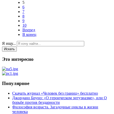
5
6
7
8
9
10
Вперед
В конец
Я ищу...
Искать
Это интересно
Популярное
Скачать журнал «Человек без границ» бесплатно
Джордано Бруно: «О героическом энтузиазме», или О
борьбе против бездарности
Философия возраста. Загадочные циклы в жизни
человека