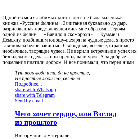
Одной из моих любимых книг в детстве была маленькая
книжка «Русские былины». Зачитанная буквально до дыр,
разрисованная представлявшимися мне образами. Героям
одной из былин — «Вавило и скоморохи» — Кузьме и
Демьяну, подбившим юношу-пахаря на чудные дела, я просто
завидовала белой завистью. Свободные, веселые, странные,
необычные, творящие чудеса. Не верили встречные в успех их
безнадежного дела — они преподавали урок. А за добрые
пожелания платили добром. И все понимали, что перед ними
Тут ведь люди шли, да не простые,
Не простые люди-то, святые!
Подробнее...
share with Whatsapp
share with Telegram
Send by email
Чего хочет сердце, или Взгляд
из прошлого
Информация о материале