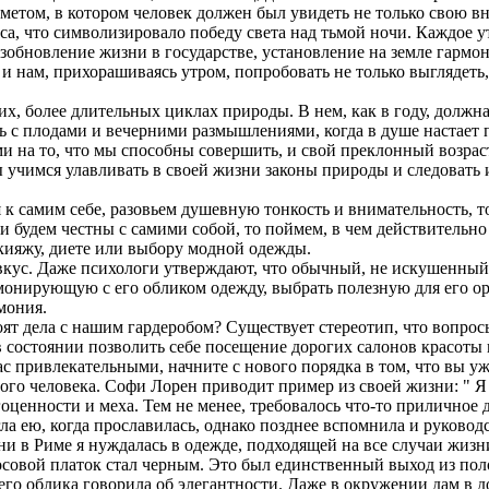
дметом, в котором человек должен был увидеть не только свою в
а, что символизировало победу света над тьмой ночи. Каждое ут
зобновление жизни в государстве, установление на земле гармон
 нам, прихорашиваясь утром, попробовать не только выглядеть, 
гих, более длительных циклах природы. В нем, как в году, должн
ь с плодами и вечерними размышлениями, когда в душе настает п
и на то, что мы способны совершить, и свой преклонный возрас
ы учимся улавливать в своей жизни законы природы и следовать
 самим себе, разовьем душевную тонкость и внимательность, то
ли будем честны с самими собой, то поймем, в чем действительно
акияжу, диете или выбору модной одежды.
вкус. Даже психологи утверждают, что обычный, не искушенный 
рмонирующую с его обликом одежду, выбрать полезную для его о
мония.
тоят дела с нашим гардеробом? Существует стереотип, что вопро
 состоянии позволить себе посещение дорогих салонов красоты 
вас привлекательными, начните с нового порядка в том, что вы уж
ого человека. Софи Лорен приводит пример из своей жизни: " Я н
гоценности и меха. Тем не менее, требовалось что-то приличное 
гла ею, когда прославилась, однако позднее вспомнила и руково
ни в Риме я нуждалась в одежде, подходящей на все случаи жизн
носовой платок стал черным. Это был единственный выход из по
его облика говорила об элегантности. Даже в окружении дам в д