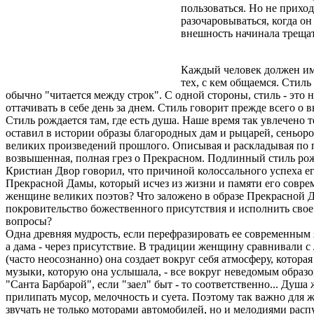
пользоваться. Но не прихо
разочаровываться, когда он
внешность начинала трещать
Каждый человек должен име
тех, с кем общаемся. Стиль
обычно "читается между строк". С одной стороны, стиль - это 
оттачивать в себе день за днем. Стиль говорит прежде всего о
Стиль рождается там, где есть душа. Наше время так увлечено 
оставил в истории образы благородных дам и рыцарей, сеньоро
великих произведений прошлого. Описывая и раскладывая по по
возвышенная, полная грез о Прекрасном. Подлинный стиль рождае
Кристиан Двор говорил, что причиной колоссального успеха его
Прекрасной Дамы, который исчез из жизни и памяти его соврем
женщине великих поэтов? Что заложено в образе Прекрасной Да
покровительство божественного присутствия и исполнить свое
вопросы?
Одна древняя мудрость, если перефразировать ее современным я
а дама - через присутствие. В традиции женщину сравнивали с
(часто неосознанно) она создает вокруг себя атмосферу, котора
музыки, которую она услышала, - все вокруг неведомым образом
"Санта Барбарой", если "заел" быт - то соответственно... Душ
прилипать мусор, мелочность и суета. Поэтому так важно для 
звучать не только моторами автомобилей, но и мелодиями расп