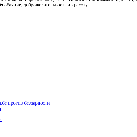
я обаяние, доброжелательность и красоту.
ьбе против бездарности
а
»