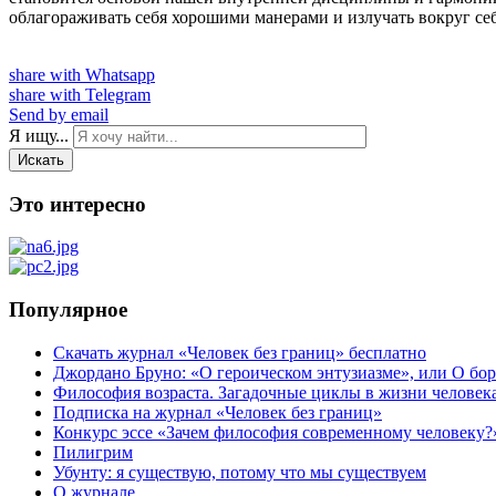
облагораживать себя хорошими манерами и излучать вокруг себ
share with Whatsapp
share with Telegram
Send by email
Я ищу...
Искать
Это интересно
Популярное
Скачать журнал «Человек без границ» бесплатно
Джордано Бруно: «О героическом энтузиазме», или О бор
Философия возраста. Загадочные циклы в жизни человек
Подписка на журнал «Человек без границ»
Конкурс эссе «Зачем философия современному человеку?
Пилигрим
Убунту: я существую, потому что мы существуем
О журнале