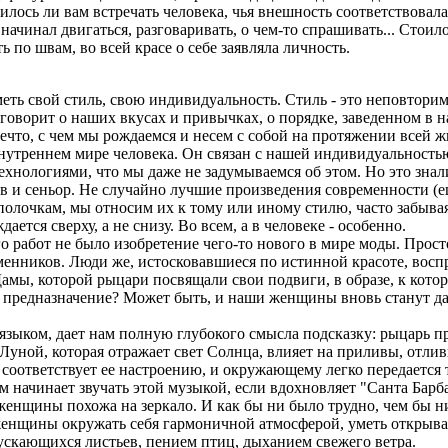
дилось ли вам встречать человека, чья внешность соответствова
 начинал двигаться, разговаривать, о чем-то спрашивать... Стои
 по швам, во всей красе о себе заявляла личность.
ть свой стиль, свою индивидуальность. Стиль - это неповторим
 говорит о наших вкусах и привычках, о порядке, заведенном в 
нечто, с чем мы рождаемся и несем с собой на протяжении всей ж
 внутреннем мире человека. Он связан с нашей индивидуальность
технологиями, что мы даже не задумываемся об этом. Но это знали
в и сеньор. Не случайно лучшие произведения современности (ещ
лочкам, мы относим их к тому или иному стилю, часто забывая,
тся сверху, а не снизу. Во всем, а в человеке - особенно.
 работ не было изобретение чего-то нового в мире моды. Просто
енников. Люди же, истосковавшиеся по истинной красоте, воспр
мы, которой рыцари посвящали свои подвиги, в образе, к котор
 предназначение? Может быть, и наши женщины вновь станут да
зыком, дает нам полную глубокого смысла подсказку: рыцарь про
 Луной, которая отражает свет Солнца, влияет на приливы, отли
я соответствует ее настроению, и окружающему легко передается 
 начинает звучать этой музыкой, если вдохновляет "Санта Барбар
а женщины похожа на зеркало. И как бы ни было трудно, чем бы н
женщины окружать себя гармоничной атмосферой, уметь открыват
ускающихся листьев, пением птиц, дыханием свежего ветра.