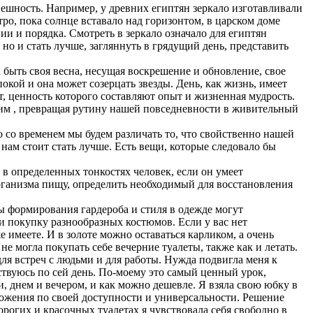
нешность. Например, у древних египтян зеркало изготавливали
ро, пока солнце вставало над горизонтом, в царском доме
ии и порядка. Смотреть в зеркало означало для египтян
но и стать лучше, загляннуть в грядущий день, представить
а быть своя весна, несущая воскрешение и обновление, свое
окой и она может созерцать звезды. День, как жизнь, имеет
т, ценность которого составляют опыт и жизненная мудрость.
 им , превращая рутину нашей повседневности в живительный
 со временем мы будем различать то, что свойственно нашей
 нам стоит стать лучше. Есть вещи, которые следовало бы
в определенных тонкостях человек, если он умеет
рганизма пищу, определить необходимый для восстановления
сы формирования гардероба и стиля в одежде могут
и покупку разнообразных костюмов. Если у вас нет
е имеете. И в золоте можно оставаться карликом, а очень
е могла покупать себе вечерние туалеты, также как и летать.
для встреч с людьми и для работы. Нужда подвигла меня к
дствуюсь по сей день. По-моему это самый ценный урок,
и, днем и вечером, и как можно дешевле. Я взяла свою юбку в
ложения по своей доступности и универсальности. Решение
орогих и красочных туалетах я чувствовала себя свободно в