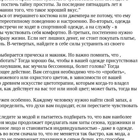
 постичь тайну простоты. За последние пятнадцать лет я
имании того, что такое хороший вкус."
ься от вчерашнего костюма или джемпера не потому, что ему
к стереотипному поведению и настроению. Во-вторых, одежда
встречи не ходят в спортивной одежде, а на службу - в
ы чувствовать себя комфортно. В-третьих, постепенно нужно
бразу жизни. Если нет лишних денег, не стоит покупать платье,
нь. В-четвертых, найдите в себе силы устранить из своего
выбирается прическа и макияж. Но важно помнить, что ,
работать? Тогда хорошо бы, чтобы в вашей одежде присутствовал
дохнувшим, вас мучила бессонница, болит голова? Тогда
ющее действие. Вам сегодня необходимо что-то «пробить»,
анжевого или охристого цветов, в зависимости от вашей
 древнем искусстве цветотерапии, которым когда-то владел
 как действует на вас тот или иной цвет; может быть, тогда вы
ужен особенно. Каждому человеку нужно найти свой запах, а
пределить, что духи вам подходят, если перестаете чувствовать
следите за модой и пытаетесь подбирать то, что вам наиболее
рия моды продолжает предлагать нам хиты сезона, художники и
енное лицо и становиться индивидуальностью - даже в одежде.
о всем сначала то, что не меняется так быстро, как мода, а
то не превращает праздники в серые будни, кто способен