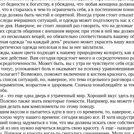
от бедности к богатству, я убеждена, что любая женщина должна
, что я старалась в чем-то ограничить себя, а в постепенном пон
да должна быть чистой и опрятной. Иногда утром стоит отказат
ся следы вчерашних ситуаций, и одежда может подтолкнуть нас 
ие дня. Наверное, не стоит лишний раз говорить, что на деловые 
ших средств общения с внешним миром; при этом в ней мы должн
ь из нескольких вещей, но обязательно соответствовать вашему о
антная одежда "на каждый день" реально может украсить вашу жиз
оретически одежда неплохая и вы за нее заплатили.
ежды, какие цвета подходят к нашему природному колориту, как 
еское действие. Вам сегодня предстоит много и сосредоточенно 
осредоточенности. Может быть, вы с утра не чувствуете себя от
т тонус, успокаивает боль и оказывает на психику уравновешива
сполагает? Возможно, поможет включение в костюм красного, ор
писок ситуаций, но, наверное, это тема отдельного разговора о
раментом, возрастом и здоровьем. Сначала понаблюдайте за тем,
оба.
и - это еще одна дверь в утраченный мир. Хороший вкус здесь н
. Полезно также знать некоторые тонкости. Например, вы можете о
 дня делать вам комплименты по этому поводу.
шим вкусом и пытаетесь идти в ногу со временем, то, наверное, 
ресную черту нашего времени: сегодня модно все. И хотя индуст
оший повод задуматься о том, что мы должны искать свое собств
из них нужно научиться видеть свою красоту. А еще - находить в
Порядок и красота когда-то считались синонимами. Мудр тот, к