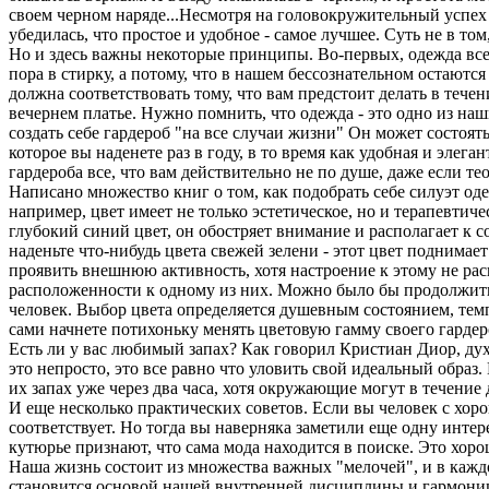
своем черном наряде...Несмотря на головокружительный успех 
убедилась, что простое и удобное - самое лучшее. Суть не в том
Но и здесь важны некоторые принципы. Во-первых, одежда всег
пора в стирку, а потому, что в нашем бессознательном остают
должна соответствовать тому, что вам предстоит делать в течен
вечернем платье. Нужно помнить, что одежда - это одно из на
создать себе гардероб "на все случаи жизни" Он может состоят
которое вы наденете раз в году, в то время как удобная и элег
гардероба все, что вам действительно не по душе, даже если те
Написано множество книг о том, как подобрать себе силуэт од
например, цвет имеет не только эстетическое, но и терапевтич
глубокий синий цвет, он обостряет внимание и располагает к с
наденьте что-нибудь цвета свежей зелени - этот цвет поднимае
проявить внешнюю активность, хотя настроение к этому не ра
расположенности к одному из них. Можно было бы продолжить с
человек. Выбор цвета определяется душевным состоянием, темпе
сами начнете потихоньку менять цветовую гамму своего гардер
Есть ли у вас любимый запах? Как говорил Кристиан Диор, дух
это непросто, это все равно что уловить свой идеальный образ
их запах уже через два часа, хотя окружающие могут в течение
И еще несколько практических советов. Если вы человек с хоро
соответствует. Но тогда вы наверняка заметили еще одну инте
кутюрье признают, что сама мода находится в поиске. Это хор
Наша жизнь состоит из множества важных "мелочей", и в каждой 
становится основой нашей внутренней дисциплины и гармонии. 