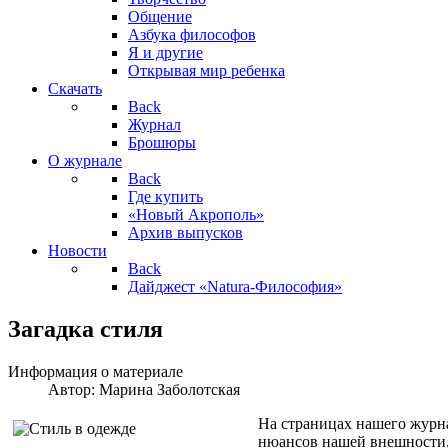
Общение
Азбука философов
Я и другие
Открывая мир ребенка
Скачать
Back
Журнал
Брошюры
О журнале
Back
Где купить
«Новый Акрополь»
Архив выпусков
Новости
Back
Дайджест «Natura-Философия»
Загадка стиля
Информация о материале
Автор:
Марина Заболотская
На страницах нашего журна
нюансов нашей внешности, 