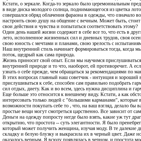
Кстати, о зеркале. Когда-то зеркало было церемониальным пре
в виде диска молодого солнца, поднимающегося из цветка лотос
совершался обряд облачения фараона в одежды, что означало во
настроить свою душу на общение с вечным. Может быть, стоит и
свои действия и чувства и попытаться соответствовать этому?
Один день нашей жизни содержит в себе все то, что есть в дру
лето, исполненное жизненных сил и дневных трудов, своя осен
свою юность с мечтами и планами, свою зрелость с испытаниям
Наш внутренний стиль начинает формироваться тогда, когда м
поток, щедрый как сама природа.
Жизнь приносит свой опыт. Если мы научимся прислушиваться к
внутренней природе и то что, наоборот, ей противоречит. А ес
узнать о себе прежде, чем обращаться за рекомендациями по м
В этих вопросах главный наш советчик - интуиция и хороший 
прислушиваться к себе, способен сам правильно подобрать га
сил отдых, диету. Как и во всем, здесь нужна дисциплина и гар
Еще больше это относится к внешнему виду. Кстати, а как обс
интересовать только людей с "большими карманами", которые в
возможности покупать себе то , что, на ваш взгляд, делало бы 
простые вещи могут смотреться царственно. Все зависит от сам
Деньги на одежду попросту негде было взять, какие уж тут дра
открытию, что простота -- суть элегантности. Я было пренебре
который может получить женщина, изучая моду. В те далекие д
складку и белую блузку и выкрасила их в черный цвет. Даже 
оказалось верным. Я всюду появлялась в черном, и простота мо