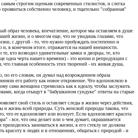
ла самым строгим оценкам современных стилистов, и слегка
ло проявиться собственно человеку, и тщательно "собранная"
ый образ человека, впечатление, которое мы оставляем в душе
нашей жизни, и о многом еще, что не увидишь глазами, что
изни, с другой - то, что нужно пробуждать постепенно и
ю и, в конечном итоге, отражается на нашей внешности.
 те, кто возводил удивительные замки и дворцы, те, кто
е одна черта нашего времени) - это копии и репродукции с
 что главная особенность этих творений - их живая душа,
, по его словам, он думал над возрождением образа
иняли его работу как новое откровение. Что вдохновляло в
ому сама женщина стремилась как к идеалу, чтобы заслужить
мами, когда отыщут в "бабушкином сундуке" ответы на старые
являет свой стиль и оставляет следы в жизни через действия,
вы и жизнь всей природы. Суть женской природы такова, что
то, что ее вдохновляет или волнует. Если вдохновляет красота
а" - все, что она делает или о чем думает, окрашивается
и приходилось заниматься в жизни, к его стеклу не должны
ь красоту в людях и в отношениях, общаться с природой - и