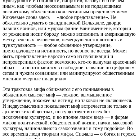
Культурологи и социологи, напротив, назовут его не чем
иным, как «любым неосознаваемым и не поддающимся
логическому объяснению коллективным представлением».
Ключевые слова здесь — «любое представление». Не
обязательно думать о скандинавской Вальхалле, дворце
павших воинов, или мудром финне Вайнямейнене, который
от рождения носит бороду, можно вспомнить и американскую
мечту, зеленых человечков, немецкую чистоплотность и
пунктуальность — любое обыденное утверждение,
претендующее на истинность, но верное не всегда. Может
быть, представление наросло само из публикаций и
непроверенных фактов; возможно, кто-то выдумал красочный
образ — и он отправился в свободное плавание по цифровым
сетям и чужим сознаниям; или манипулируют общественным
мнением «черные пиарщики».
Эта трактовка мифа сближается с его пониманием в
обыденном смысле: миф — ложное, вымышленное
утверждение, похожее на истину, но таковой не являющееся.
И недвусмысленно показывает: миф встречается не только в
архаических обществах, но существует во всех без
исключения культурах, и во вполне явном виде — в форме
мифов политической, общественной жизни, науки, массовой
культуры, национального самосознания и тому подобное. Во
все времена люди творили мифы. Сначала — о богах и героях,