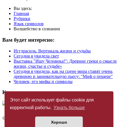
Вы здесь:
Главная
Рубрики
Язык символов
Волшебство в сознании
Вам будет интересно:
Иггдрасиль. Вертикаль жизни и судьбы
Сегодня я увидела свет
Выставка "Ищу Человека!": Древние греки о смысле
жизни, счастье и судьбе»
Сегодня я увидела, как на сцене мира ставят очень
древнюю и занимательную пьесу: "Миф о пещере"
Человек, его мифы и символы
Купить журнал
Этот сайт использует файлы cookie для
корректной работы.
Узнать больше
©
Издательство «Новый Акрополь»
2005 — 2026
Хорошо
Политика конфиденциальности