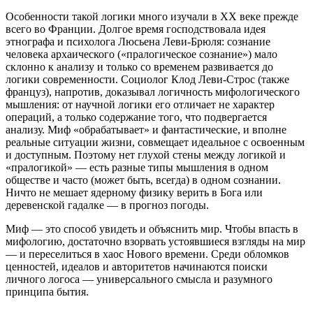
Особенности такой логики много изучали в XX веке прежде
всего во Франции. Долгое время господствовала идея
этнографа и психолога Люсьена Леви-Брюля: сознание
человека архаического («пралогическое сознание») мало
склонно к анализу и только со временем развивается до
логики современности. Социолог Клод Леви-Строс (также
француз), напротив, доказывал логичность мифологического
мышления: от научной логики его отличает не характер
операций, а только содержание того, что подвергается
анализу. Миф «обрабатывает» и фантастические, и вполне
реальные ситуации жизни, совмещает идеальное с освоенным
и доступным. Поэтому нет глухой стены между логикой и
«пралогикой» — есть разные типы мышления в одном
обществе и часто (может быть, всегда) в одном сознании.
Ничто не мешает ядерному физику верить в Бога или
деревенской гадалке — в прогноз погоды.
Миф — это способ увидеть и объяснить мир. Чтобы впасть в
мифологию, достаточно взорвать устоявшиеся взгляды на мир
— и переселиться в хаос Нового времени. Среди обломков
ценностей, идеалов и авторитетов начинаются поиски
личного логоса — универсального смысла и разумного
принципа бытия.