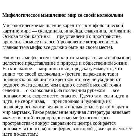
Мифологическое мышление: мир со своей колокольни
Мифологическое мышление коренится в мифологической
картине мира — скандинава, индейца, славянина, римлянина.
Основа такой картины — представления о пространстве,
времени, космосе и хаосе (преодоление которого и есть
главная тема мифа: все должно быть на своем месте).
Элементы мифологической картины мира спаяны в образное,
целостное представление о природе и общественной жизни.
Есть знакомое — мир понятный, предсказуемый, тот, что
видно «со своей колокольни» (кстати, выражение так и
появилось: большинство крестьян ни разу не уходили от
родного очага дальше, чем видно с самой высокой точки
селения — с колокольни). За последним рубежом — все
незнакомое и, скорее всего, опасное. Где-то там, если идти и
идти, не сворачивая, — преисподняя и чудовища из
первородного хаоса: великаны и клыкастые стражи у врат в
мир мертвых. Такое разделение научная литература называет
«качественной неоднородностью мифологического
пространства»: вокруг сакрального центра собирается
незнакомая (опасная) периферия, в которой даже время может
идти по-другому.