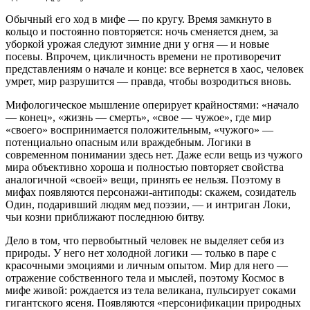
Обычный его ход в мифе — по кругу. Время замкнуто в
кольцо и постоянно повторяется: ночь сменяется днем, за
уборкой урожая следуют зимние дни у огня — и новые
посевы. Впрочем, цикличность времени не противоречит
представлениям о начале и конце: все вернется в хаос, человек
умрет, мир разрушится — правда, чтобы возродиться вновь.
Мифологическое мышление оперирует крайностями: «начало
— конец», «жизнь — смерть», «свое — чужое», где мир
«своего» воспринимается положительным, «чужого» —
потенциально опасным или враждебным. Логики в
современном понимании здесь нет. Даже если вещь из чужого
мира объективно хороша и полностью повторяет свойства
аналогичной «своей» вещи, принять ее нельзя. Поэтому в
мифах появляются персонажи-антиподы: скажем, созидатель
Один, подаривший людям мед поэзии, — и интриган Локи,
чьи козни приближают последнюю битву.
Дело в том, что первобытный человек не выделяет себя из
природы. У него нет холодной логики — только в паре с
красочными эмоциями и личным опытом. Мир для него —
отражение собственного тела и мыслей, поэтому Космос в
мифе живой: рождается из тела великана, пульсирует соками
гигантского ясеня. Появляются «персонификации природных