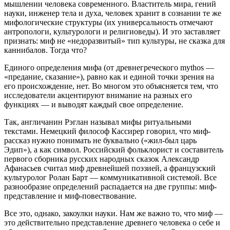
мышлении человека современного. Властитель мира, гений
науки, инженер тела и духа, человек хранит в сознании те же
мифологические структуры (их универсальность отмечают
антропологи, культурологи и религиоведы). И это заставляет
признать: миф не «недоразвитый» тип культуры, не сказка для
каннибалов. Тогда что?
Единого определения мифа (от древнегреческого mythos —
«предание, сказание»), равно как и единой точки зрения на
его происхождение, нет. Во многом это объясняется тем, что
исследователи акцентируют внимание на разных его
функциях — и выводят каждый свое определение.
Так, англичанин Рэглан называл мифы ритуальными
текстами. Немецкий философ Кассирер говорил, что миф-
рассказ нужно понимать не буквально («жил-был царь
Эдип»), а как символ. Российский фольклорист и составитель
первого сборника русских народных сказок Александр
Афанасьев считал миф древнейшей поэзией, а французский
культуролог Ролан Барт — коммуникативной системой. Все
разнообразие определений распадается на две группы: миф-
представление и миф-повествование.
Все это, однако, закоулки науки. Нам же важно то, что миф —
это действительно представление древнего человека о себе и