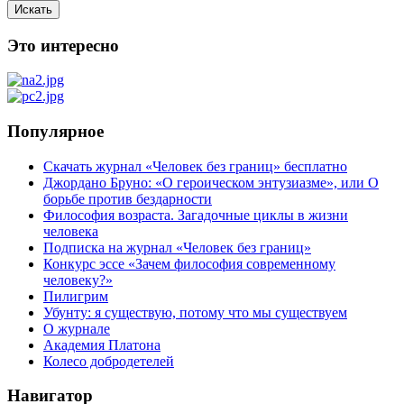
Искать
Это интересно
Популярное
Скачать журнал «Человек без границ» бесплатно
Джордано Бруно: «О героическом энтузиазме», или О
борьбе против бездарности
Философия возраста. Загадочные циклы в жизни
человека
Подписка на журнал «Человек без границ»
Конкурс эссе «Зачем философия современному
человеку?»
Пилигрим
Убунту: я существую, потому что мы существуем
О журнале
Академия Платона
Колесо добродетелей
Навигатор