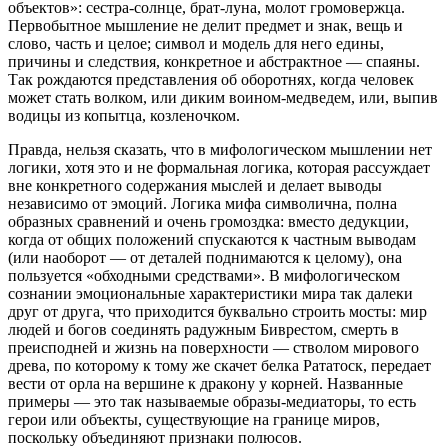
объектов»: сестра-солнце, брат-луна, молот громовержца.
Первобытное мышление не делит предмет и знак, вещь и
слово, часть и целое; символ и модель для него едины,
причины и следствия, конкретное и абстрактное — спаяны.
Так рождаются представления об оборотнях, когда человек
может стать волком, или диким воином-медведем, или, выпив
водицы из копытца, козленочком.
Правда, нельзя сказать, что в мифологическом мышлении нет
логики, хотя это и не формальная логика, которая рассуждает
вне конкретного содержания мыслей и делает выводы
независимо от эмоций. Логика мифа символична, полна
образных сравнений и очень громоздка: вместо дедукции,
когда от общих положений спускаются к частным выводам
(или наоборот — от деталей поднимаются к целому), она
пользуется «обходными средствами». В мифологическом
сознании эмоциональные характеристики мира так далеки
друг от друга, что приходится буквально строить мосты: мир
людей и богов соединять радужным Биврестом, смерть в
преисподней и жизнь на поверхности — стволом мирового
древа, по которому к тому же скачет белка Рататоск, передает
вести от орла на вершине к дракону у корней. Названные
примеры — это так называемые образы-медиаторы, то есть
герои или объекты, существующие на границе миров,
поскольку объединяют признаки полюсов.