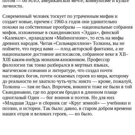
потом — об НЛО, американской мечте, коммунизме и культе
личности.
Современный человек тоскует по утраченным мифам и
создает новые, причем с 1960-х годов они удивительно
похожи на собственные прообразы — национальные собрания
мифов, изложенные в скандинавских «Эддах», финской
«Калевале», ирландском «Мабиногионе», то есть на мифы
древних народов. Читая «Сильмариллион» Толкина, вы не
поймете, что перед вами — плод авторской фантазии, а не
национальное достояние англосаксов, собранное веке в XII–
XIII каким-нибудь монахом-книжником. Профессор
филологии так тонко разбирался в мертвых языках,
магическом сознании и литературе, что создал почти
настоящих богов, почти осязаемых героев из мира, которому
до реальности не хватило чуть-чуть: никто — кроме, пожалуй,
Толкина — там не был. Впрочем, викинги тоже не были в той
Скандинавии, где по дорогам бродил в длинном плаще
одноглазый Один — бог воинов и поэтов. Но для них
«Младшая Эдда» и сборник саг «Круг земной» — учебники и
поэзии, и истории. Так было: давно, в старом добром времени
наших отцов и великих героев, — но было.