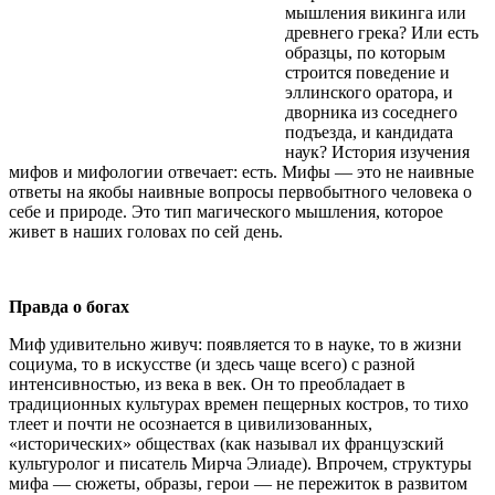
мышления викинга или
древнего грека? Или есть
образцы, по которым
строится поведение и
эллинского оратора, и
дворника из соседнего
подъезда, и кандидата
наук? История изучения
мифов и мифологии отвечает: есть. Мифы — это не наивные
ответы на якобы наивные вопросы первобытного человека о
себе и природе. Это тип магического мышления, которое
живет в наших головах по сей день.
Правда о богах
Миф удивительно живуч: появляется то в науке, то в жизни
социума, то в искусстве (и здесь чаще всего) с разной
интенсивностью, из века в век. Он то преобладает в
традиционных культурах времен пещерных костров, то тихо
тлеет и почти не осознается в цивилизованных,
«исторических» обществах (как называл их французский
культуролог и писатель Мирча Элиаде). Впрочем, структуры
мифа — сюжеты, образы, герои — не пережиток в развитом