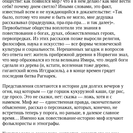
обществе: как появился мир? что я в нем делаю? как мне вести
себя? почему днем светло? Иными словами, это факт,
известный всем и не нуждающийся в доказательстве: «Так
было, потому что иначе и быть не могло, мне дедушка
рассказывал (прадедушка, пра-пра-пра… и так далее)».
Первобытные общества воплотили эти знания в
повествования о богах, духах, обожествленных героях,
первопредках. Из этих рассказов позже выросли религия,
философия, наука и искусство — все формы человеческой
культуры и социальности. Нерешенных загадок и вопросов
без ответа нет: житель прибрежной деревни в Норвегии знал,
что мир образовался из тела великана Имира, что людей боги
сделали из дерева (и, кстати, вселенная тоже дерево,
гигантский ясень Иггдрасиль), а в конце времен грядет
последняя битва Рагнарек.
Представления сплетаются в истории для долгих вечеров у
огня, над которым — где горшок кукурузной каши, где рис,
где просо. Это не сказки, нет: сказка — ложь, хотя и с
намеком. Миф же — единственная правда, окончательное
объяснение, рассказ о персонажах, которых, конечно, не
встретишь теперь у порога, но раньше, в далекое славное
время… Именно как повествование-историю миф изучают
фольклористы и этнографы.