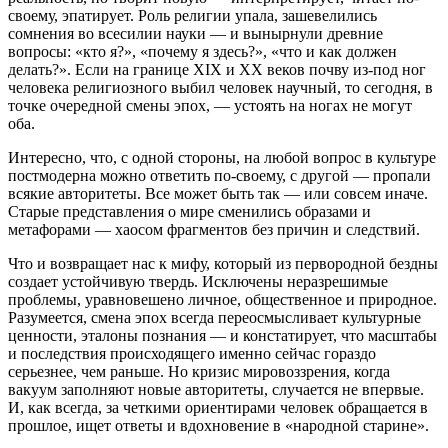
своему, эпатирует. Роль религии упала, зашевелились
сомнения во всесилии науки — и вынырнули древние
вопросы: «кто я?», «почему я здесь?», «что и как должен
делать?». Если на границе XIX и XX веков почву из-под ног
человека религиозного выбил человек научный, то сегодня, в
точке очередной смены эпох, — устоять на ногах не могут
оба.
Интересно, что, с одной стороны, на любой вопрос в культуре
постмодерна можно ответить по-своему, с другой — пропали
всякие авторитеты. Все может быть так — или совсем иначе.
Старые представления о мире сменились образами и
метафорами — хаосом фрагментов без причин и следствий.
Что и возвращает нас к мифу, который из первородной бездны
создает устойчивую твердь. Исключены неразрешимые
проблемы, уравновешено личное, общественное и природное.
Разумеется, смена эпох всегда переосмысливает культурные
ценности, эталоны познания — и констатирует, что масштабы
и последствия происходящего именно сейчас гораздо
серьезнее, чем раньше. Но кризис мировоззрения, когда
вакуум заполняют новые авторитеты, случается не впервые.
И, как всегда, за четкими ориентирами человек обращается в
прошлое, ищет ответы и вдохновение в «народной старине».