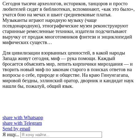
Сегодня тысячи археологов, историков, танцоров и просто
любителей сидят в библиотеках, вспоминают, «как это было»,
учатся бою на мечах и шьют средневековые платья.
Музыканты играют народную музыку (чаще
псевдонародную), этнографические музеи реконструируют
старинные ремесленные техники, издатели подсчитывают
выручку от продаж многотомников фэнтези и энциклопедий
мифических существ…
Для цивилизации взорванных ценностей, в какой народы
Запада живут сегодня, миф — рука помощи. Каждый
бросается объяснять мир, лепить кирпичики мироздания — и
творить новый миф по законам старого в поисках ответов на
вопросы о себе, природе и обществе. На краю Гинунгагапа,
мировой бездны, эллинский оратор, дворник и кандидат наук
нашли бы, пожалуй, общий язык.
share with Whatsapp
share with Telegram
Send by email
Я ищу...