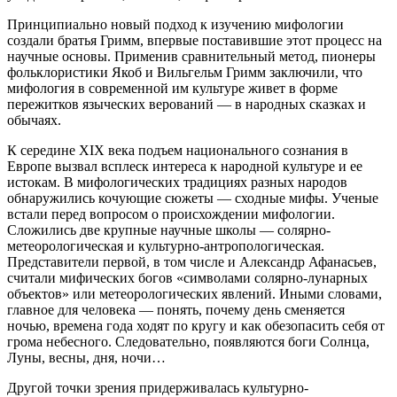
Принципиально новый подход к изучению мифологии
создали братья Гримм, впервые поставившие этот процесс на
научные основы. Применив сравнительный метод, пионеры
фольклористики Якоб и Вильгельм Гримм заключили, что
мифология в современной им культуре живет в форме
пережитков языческих верований — в народных сказках и
обычаях.
К середине XIX века подъем национального сознания в
Европе вызвал всплеск интереса к народной культуре и ее
истокам. В мифологических традициях разных народов
обнаружились кочующие сюжеты — сходные мифы. Ученые
встали перед вопросом о происхождении мифологии.
Сложились две крупные научные школы — солярно-
метеорологическая и культурно-антропологическая.
Представители первой, в том числе и Александр Афанасьев,
считали мифических богов «символами солярно-лунарных
объектов» или метеорологических явлений. Иными словами,
главное для человека — понять, почему день сменяется
ночью, времена года ходят по кругу и как обезопасить себя от
грома небесного. Следовательно, появляются боги Солнца,
Луны, весны, дня, ночи…
Другой точки зрения придерживалась культурно-