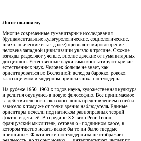
Логос по-новому
Многие современные гуманитарные исследования
(фундаментальные культурологические, социологические,
психологические и так далее) признают: мировоззрение
человека западной цивилизации увязло в трясине. Схожие
взгляды разделяют ученые, вполне далекие от гуманитарных
дисциплин. Естественные науки сами констатируют кризис
естественных наук. Человек больше не знает, как
ориентироваться во Вселенной: вслед за барокко, рококо,
классицизмом и модерном пришла эпоха постмодерна.
На рубеже 1950–1960-х годов наука, художественная культура
и религия окунулись в новую философию. Все принимаемое
за действительность оказалось лишь представлением о ней и
зависело к тому же от точки зрения наблюдателя. Единые
ориентиры исчезли под натиском равноправных теорий,
фактов и деталей. В середине XX века Рене Генон,
французский мыслитель, сетовал о «подлинном хаосе, в
котором тщетно искать какие бы то ни было твердые
принципы». Фактически постмодернизм не отображает
реальность, но творит новую — интерпретирует, читает по-