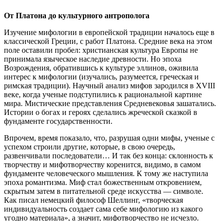
От Платона до культурного антрополога
Изучение мифологии в европейской традиции началось еще в
классической Греции, с работ Платона. Средние века на этом
поле оставили пробел: христианская культура Европы не
принимала языческое наследие древности. Но эпоха
Возрождения, обратившись к культуре эллинов, оживила
интерес к мифологии (изучались, разумеется, греческая и
римская традиции). Научный анализ мифов зародился в XVIII
веке, когда ученые подступились к рациональной картине
мира. Мистические представления Средневековья зашатались.
Истории о богах и героях сделались жреческой сказкой в
фундаменте государственности.
Впрочем, время показало, что, разрушая одни мифы, ученые с
успехом строили другие, которые, в свою очередь,
развенчивали последователи… И так без конца: склонность к
творчеству и мифотворчеству коренится, видимо, в самом
фундаменте человеческого мышления. К тому же наступила
эпоха романтизма. Миф стал божественным откровением,
скрытым затем в питательной среде искусства — символе.
Как писал немецкий философ Шеллинг, «творческая
индивидуальность создает сама себе мифологию из какого
угодно материала», а значит, мифотворчество не исчезло.