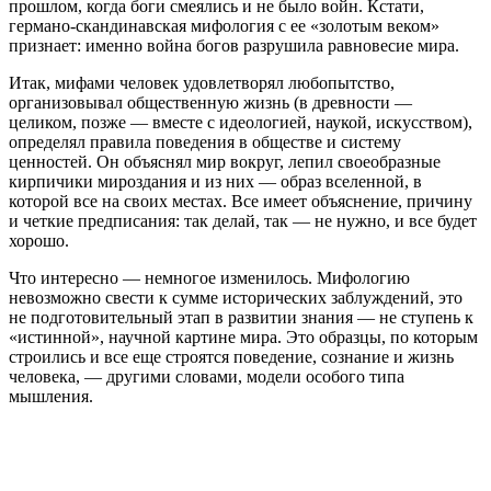
прошлом, когда боги смеялись и не было войн. Кстати,
германо-скандинавская мифология с ее «золотым веком»
признает: именно война богов разрушила равновесие мира.
Итак, мифами человек удовлетворял любопытство,
организовывал общественную жизнь (в древности —
целиком, позже — вместе с идеологией, наукой, искусством),
определял правила поведения в обществе и систему
ценностей. Он объяснял мир вокруг, лепил своеобразные
кирпичики мироздания и из них — образ вселенной, в
которой все на своих местах. Все имеет объяснение, причину
и четкие предписания: так делай, так — не нужно, и все будет
хорошо.
Что интересно — немногое изменилось. Мифологию
невозможно свести к сумме исторических заблуждений, это
не подготовительный этап в развитии знания — не ступень к
«истинной», научной картине мира. Это образцы, по которым
строились и все еще строятся поведение, сознание и жизнь
человека, — другими словами, модели особого типа
мышления.