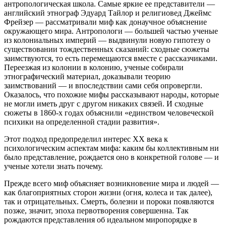
антропологическая школа. Самые яркие ее представители —
английский этнограф Эдуард Тайлор и религиовед Джеймс
Фрейзер — рассматривали миф как донаучное объяснение
окружающего мира. Антропологи — большей частью ученые
из колониальных империй — выдвинули новую гипотезу о
существовании тождественных сказаний: сходные сюжеты
заимствуются, то есть перемещаются вместе с рассказчиками.
Переезжая из колонии в колонию, ученые собирали
этнографический материал, доказывали теорию
заимствований — и впоследствии сами себя опровергли.
Оказалось, что похожие мифы рассказывают народы, которые
не могли иметь друг с другом никаких связей. И сходные
сюжеты в 1860-х годах объяснили «единством человеческой
психики на определенной стадии развития».
Этот подход предопределил интерес XX века к
психологическим аспектам мифа: каким бы коллективным ни
было представление, рождается оно в конкретной голове — и
ученые хотели знать почему.
Прежде всего миф объясняет возникновение мира и людей —
как благоприятных сторон жизни (огня, колеса и так далее),
так и отрицательных. Смерть, болезни и пороки появляются
позже, значит, эпоха первотворения совершенна. Так
рождаются представления об идеальном миропорядке в