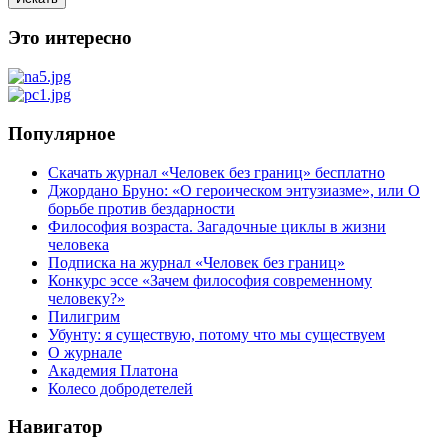
Это интересно
Популярное
Скачать журнал «Человек без границ» бесплатно
Джордано Бруно: «О героическом энтузиазме», или О
борьбе против бездарности
Философия возраста. Загадочные циклы в жизни
человека
Подписка на журнал «Человек без границ»
Конкурс эссе «Зачем философия современному
человеку?»
Пилигрим
Убунту: я существую, потому что мы существуем
О журнале
Академия Платона
Колесо добродетелей
Навигатор