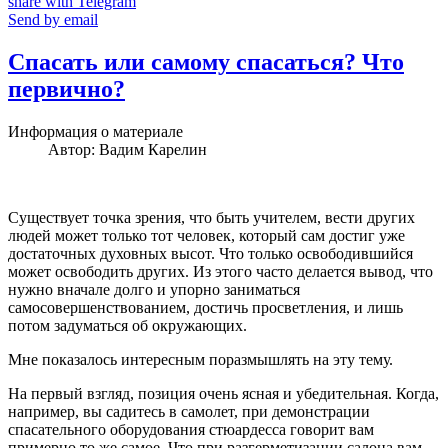
share with Telegram
Send by email
Спасать или самому спасаться? Что
первично?
Информация о материале
Автор:
Вадим Карелин
Существует точка зрения, что быть учителем, вести других
людей может только тот человек, который сам достиг уже
достаточных духовных высот. Что только освободившийся
может освободить других. Из этого часто делается вывод, что
нужно вначале долго и упорно заниматься
самосовершенствованием, достичь просветления, и лишь
потом задуматься об окружающих.
Мне показалось интересным поразмышлять на эту тему.
На первый взгляд, позиция очень ясная и убедительная. Когда,
например, вы садитесь в самолет, при демонстрации
спасательного оборудования стюардесса говорит вам
примерно то же самое. Что при разгерметизации салона вам