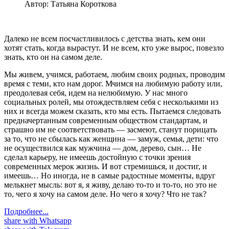
Автор:
Татьяна Короткова
Далеко не всем посчастливилось с детства знать, кем они
хотят стать, когда вырастут. И не всем, кто уже вырос, повезло
знать, кто он на самом деле.
Мы живем, учимся, работаем, любим своих родных, проводим
время с теми, кто нам дорог. Мчимся на любимую работу или,
преодолевая себя, идем на нелюбимую. У нас много
социальных ролей, мы отождествляем себя с несколькими из
них и всегда можем сказать, кто мы есть. Пытаемся следовать
предначертанным современным обществом стандартам, и
страшно им не соответствовать — засмеют, станут порицать
за то, что не сбылась как женщина — замуж, семья, дети: что
не осуществился как мужчина — дом, дерево, сын… Не
сделал карьеру, не имеешь достойную с точки зрения
современных мерок жизнь. И вот стремишься, и достиг, и
имеешь… Но иногда, не в самые радостные моменты, вдруг
мелькнет мысль: вот я, я живу, делаю то-то и то-то, но это не
то, чего я хочу на самом деле. Но чего я хочу? Что не так?
Подробнее...
share with Whatsapp