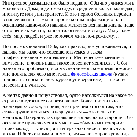
Интересное размышление было недавно. Обычно учимся мы в
молодости. Дома, в детском саду, в средней школе, в колледже,
институте или университете. И это период больших перемен
в нашей жизни — мы не просто копим информацию или
осваиваем какие-либо навыки, меняется вся наша жизнь, наше
отношение к жизни, наш онтологический статус. Мы узнаем
себя, мир, людей, и уже не можем жить по-прежнему…
Но после окончания ВУЗа, как правило, все успокаивается, и
дальше мы разве что совершенствуемся в узком
профессиональном направлении. Мы перестаем меняться
внутренне, и жизнь наша также перестает меняться… Я бы
назвал это проблемой, и осмысление ее в свое время помогло
мне понять, для чего мне нужна
философская школа
(куда я
пришел на своем первом курсе в университете) — не хочу
переставать учиться.
А не так давно я почувствовал, будто натолкнулся на какое-то
скрытое внутреннее сопротивление. Более пристально
наблюдая за собой, я понял, что причина этого в том, что
стало трудно меняться, а ведь учиться — это и значит
меняться. Наверное, так проявляется в нас наша старость. Это
осознание привело меня к мысли — обычно мы говорим:
«пока молод — учись», а я теперь знаю иное: пока я учусь — я
молод. И быть старым или молодым — не вопрос времени, а