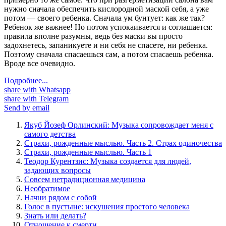
нужно сначала обеспечить кислородной маской себя, а уже
потом — своего ребенка. Сначала ум бунтует: как же так?
Ребенок же важнее! Но потом успокаивается и соглашается:
правила вполне разумны, ведь без маски вы просто
задохнетесь, запаникуете и ни себя не спасете, ни ребенка.
Поэтому сначала спасаешься сам, а потом спасаешь ребенка.
Вроде все очевидно.
Подробнее...
share with Whatsapp
share with Telegram
Send by email
Якуб Йозеф Орлинский: Музыка сопровождает меня с
самого детства
Страхи, рожденные мыслью. Часть 2. Страх одиночества
Страхи, рожденные мыслью. Часть 1
Теодор Курентзис: Музыка создается для людей,
задающих вопросы
Совсем нетрадиционная медицина
Необратимое
Начни рядом с собой
Голос в пустыне: искушения простого человека
Знать или делать?
Отношение к смерти