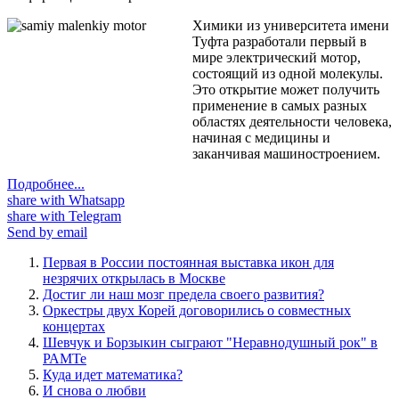
Химики из университета имени
Туфта разработали первый в
мире электрический мотор,
состоящий из одной молекулы.
Это открытие может получить
применение в самых разных
областях деятельности человека,
начиная с медицины и
заканчивая машиностроением.
Подробнее...
share with Whatsapp
share with Telegram
Send by email
Первая в России постоянная выставка икон для
незрячих открылась в Москве
Достиг ли наш мозг предела своего развития?
Оркестры двух Корей договорились о совместных
концертах
Шевчук и Борзыкин сыграют "Неравнодушный рок" в
РАМТе
Куда идет математика?
И снова о любви