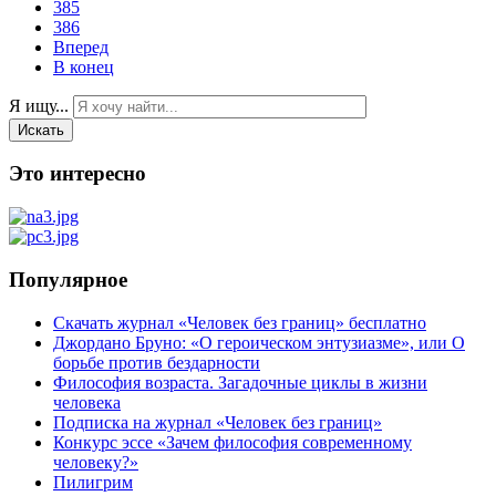
385
386
Вперед
В конец
Я ищу...
Искать
Это интересно
Популярное
Скачать журнал «Человек без границ» бесплатно
Джордано Бруно: «О героическом энтузиазме», или О
борьбе против бездарности
Философия возраста. Загадочные циклы в жизни
человека
Подписка на журнал «Человек без границ»
Конкурс эссе «Зачем философия современному
человеку?»
Пилигрим