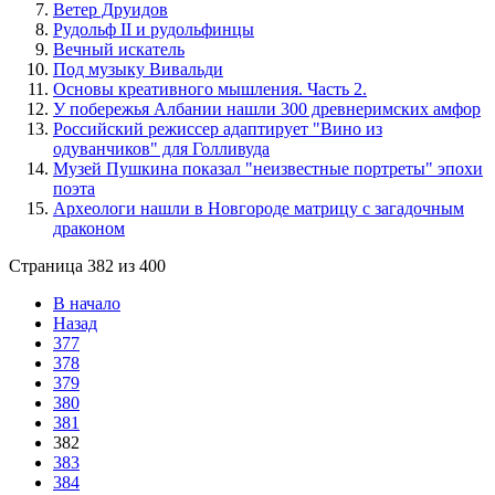
Ветер Друидов
Рудольф II и рудольфинцы
Вечный искатель
Под музыку Вивальди
Основы креативного мышления. Часть 2.
У побережья Албании нашли 300 древнеримских амфор
Российский режиссер адаптирует "Вино из
одуванчиков" для Голливуда
Музей Пушкина показал "неизвестные портреты" эпохи
поэта
Археологи нашли в Новгороде матрицу с загадочным
драконом
Страница 382 из 400
В начало
Назад
377
378
379
380
381
382
383
384