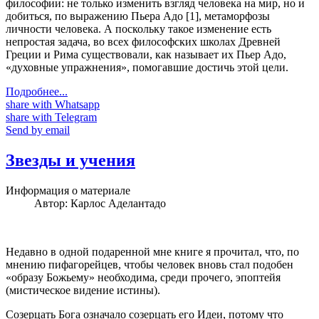
философии: не только изменить взгляд человека на мир, но и
добиться, по выражению Пьера Адо [1], метаморфозы
личности человека. А поскольку такое изменение есть
непростая задача, во всех философских школах Древней
Греции и Рима существовали, как называет их Пьер Адо,
«духовные упражнения», помогавшие достичь этой цели.
Подробнее...
share with Whatsapp
share with Telegram
Send by email
Звезды и учения
Информация о материале
Автор:
Карлос Аделантадо
Недавно в одной подаренной мне книге я прочитал, что, по
мнению пифагорейцев, чтобы человек вновь стал подобен
«образу Божьему» необходима, среди прочего, эпоптейя
(мистическое видение истины).
Созерцать Бога означало созерцать его Идеи, потому что