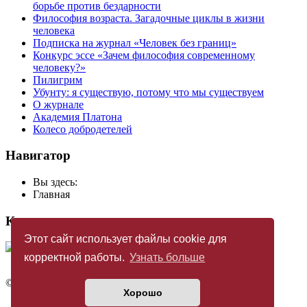
борьбе против бездарности
Философия возраста. Загадочные циклы в жизни
человека
Подписка на журнал «Человек без границ»
Конкурс эссе «Зачем философия современному
человеку?»
Пилигрим
Убунту: я существую, потому что мы существуем
О журнале
Академия Платона
Колесо добродетелей
Навигатор
Вы здесь:
Главная
Купить журнал
Этот сайт использует файлы cookie для
корректной работы.
Узнать больше
©
Издательство «Новый Акрополь»
2005 — 2026
Хорошо
Политика конфиденциальности