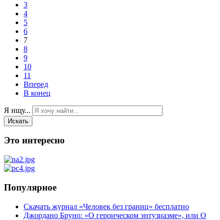
3
4
5
6
7
8
9
10
11
Вперед
В конец
Я ищу...
Искать
Это интересно
Популярное
Скачать журнал «Человек без границ» бесплатно
Джордано Бруно: «О героическом энтузиазме», или О