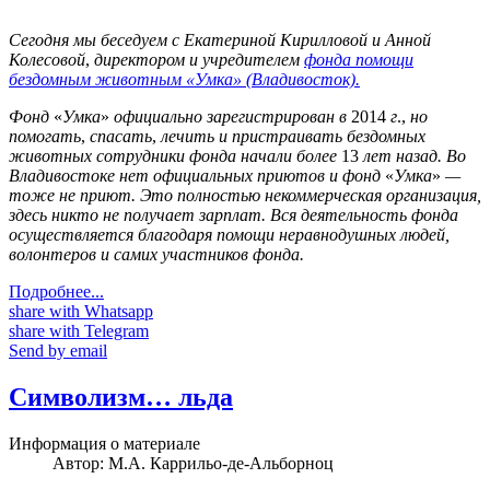
Сегодня мы беседуем с Екатериной Кирилловой и Анной
Колесовой
,
директором и учредителем
фонда помощи
бездомным животным «Умка» (Владивосток).
Фонд
«
Умка
»
официально зарегистрирован в
2014
г
.,
но
помогать
,
спасать
,
лечить и пристраивать бездомных
животных сотрудники фонда начали более
13
лет назад. Во
Владивостоке нет официальных приютов и фонд
«
Умка
»
—
тоже не приют. Это полностью некоммерческая организация,
здесь никто не получает зарплат. Вся деятельность фонда
осуществляется благодаря помощи неравнодушных людей,
волонтеров и самих участников фонда.
Подробнее...
share with Whatsapp
share with Telegram
Send by email
Символизм… льда
Информация о материале
Автор:
М.А. Каррильо-де-Альборноц