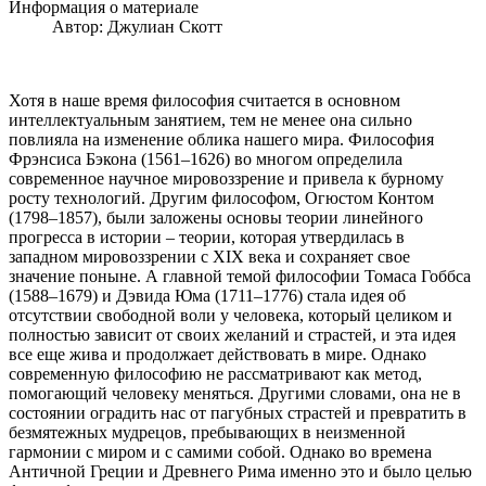
Информация о материале
Автор:
Джулиан Скотт
Хотя в наше время философия считается в основном
интеллектуальным занятием, тем не менее она сильно
повлияла на изменение облика нашего мира. Философия
Фрэнсиса Бэкона (1561–1626) во многом определила
современное научное мировоззрение и привела к бурному
росту технологий. Другим философом, Огюстом Контом
(1798–1857), были заложены основы теории линейного
прогресса в истории – теории, которая утвердилась в
западном мировоззрении с XIX века и сохраняет свое
значение поныне. А главной темой философии Томаса Гоббса
(1588–1679) и Дэвида Юма (1711–1776) стала идея об
отсутствии свободной воли у человека, который целиком и
полностью зависит от своих желаний и страстей, и эта идея
все еще жива и продолжает действовать в мире. Однако
современную философию не рассматривают как метод,
помогающий человеку меняться. Другими словами, она не в
состоянии оградить нас от пагубных страстей и превратить в
безмятежных мудрецов, пребывающих в неизменной
гармонии с миром и с самими собой. Однако во времена
Античной Греции и Древнего Рима именно это и было целью