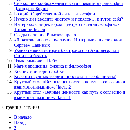
Символика воображения и магия памяти в философии
Джордано Бруно
Боэций. О действенной силе философии
Нужно ли наводить чистоту и порядок… внутри себя?
Интервью с директором Центра спасения дельфинов
Татьяной Белей
Следы величия. Римское право
«Я разговариваю с пчелами». Интервью с пчеловодом
Сергеем Савиных
Увлекательная история быстроногого Ахиллеса, или
Стоит ли бежать
Язык символов. Небо
Магия вращения: физика и философия
Хоспис и истории любви
Красота научных теорий: простота и всеобщность?
Круглый стол «Вечные ценности как путь к согласию и
взаимопониманию». Часть 2
Круглый стол «Вечные ценности как путь к согласию и
взаимопониманию». Часть 1
Страница 7 из 400
В начало
Назад
2