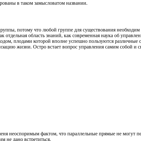
ированы в таком замысловатом названии.
 группы, потому что любой группе для существования необходим
 отдельная область знаний, как современная наука об управле
дходом, плодами которой вполне успешно пользуются различные 
изацию жизни. Остро встает вопрос управления самим собой и 
еня неоспоримым фактом, что параллельные прямые не могут пер
им не дано встретиться.