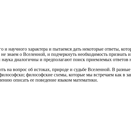
о и научного характера и пытаемся дать некоторые ответы, кот
ы не знаем о Вселенной, и подчеркнуть необходимость признать 
и наука диалогичны и предполагают поиск приемлемых ответов 
ить на вопрос об истоках, природе и судьбе Вселенной. В разн
илософски; философские схемы, которые мы встречаем как в зап
ению описать ее поведение языком математики.