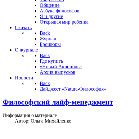
Общение
Азбука философов
Я и другие
Открывая мир ребенка
Скачать
Back
Журнал
Брошюры
О журнале
Back
Где купить
«Новый Акрополь»
Архив выпусков
Новости
Back
Дайджест «Natura-Философия»
Философский лайф-менеджмент
Информация о материале
Автор:
Ольга Михайленко