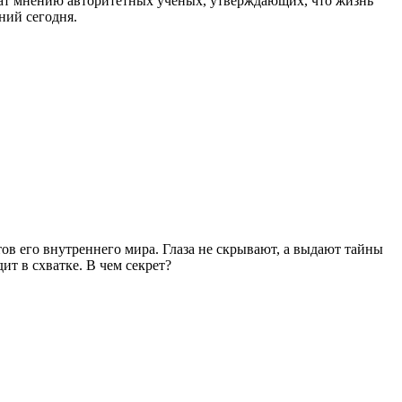
чат мнению авторитетных ученых, утверждающих, что жизнь
ний сегодня.
тов его внутреннего мира. Глаза не скрывают, а выдают тайны
ит в схватке. В чем секрет?