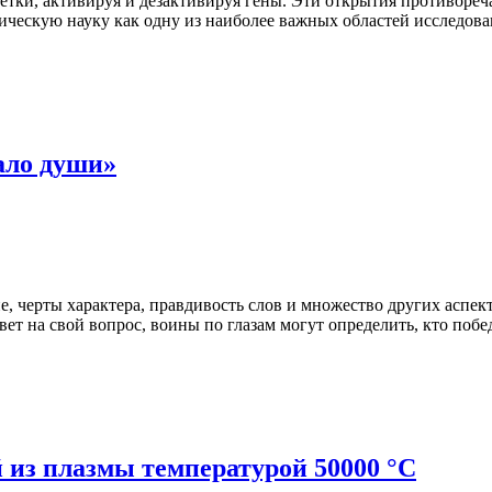
етки, активируя и дезактивируя гены. Эти открытия противоре
ическую науку как одну из наиболее важных областей исследова
ало души»
е, черты характера, правдивость слов и множество других аспек
ет на свой вопрос, воины по глазам могут определить, кто побед
 из плазмы температурой 50000 °C