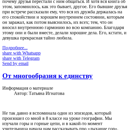
почему друзья перестали с ним общаться. И хотя вся книга об
этом, запомнилось, как это бывает, другое. Его бывшие друзья
при встрече рассказали ему, что вся их дружба держалась на
его спокойствии и хорошем внутреннем состоянии, которым
он заражал, как потом выяснилось, их всех; тем, что он
вносил внутреннюю гармонию во всю компанию. Благодаря
этому они и были вместе, делали хорошие дела. Его, кстати, и
девушка прекрасная тайно любила.
Подробнее...
share with Whatsapp
share with Telegram
Send by email
От многообразия к единству
Информация о материале
Автор:
Татьяна Игнатова
Не так давно я вспоминала один из эпизодов, который
произошел со мной в 8 классе на уроке географии. Мы
изучали горы и горные цепи, и в какой-то момент
учительница начала нам рассказывать про «дыхание гор».