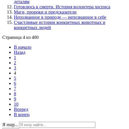
деталям
Готовлюсь к смерти. История волонтера хосписа
Маги, пророки и предсказатели
Непознанное в природе — непознанное в себе
Счастливые истории конкретных животных и
конкретных людей
Страница 4 из 400
В начало
Назад
1
2
3
4
5
6
7
8
9
10
Вперед
В конец
Я ищу...