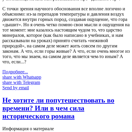
С точки зрения научного обоснования все вполне логично и
объяснимо: из-за перепадов температуры и давления воздух
движется внутри горных пород, создавая ощущение, что гора
«дышит». Но я очень четко помню свои мысли и ощущения на
тот момент: мне казалось настоящим чудом то, что царство
минералов, которое (как было написано в учебниках, и нам
рассказывали на уроках) принято считать «неживой
природой», на самом деле может жить совсем по другим
законам. А что, если горы живые? А что, если очень многое из
того, что мы знаем, на самом деле является чем-то иным? А
что, если...?
Подробнее...
share with Whatsapp
share with Telegram
Send by email
Не хотите ли попутешествовать во
времени? Или в чем сила
исторического романа
Информация о материале