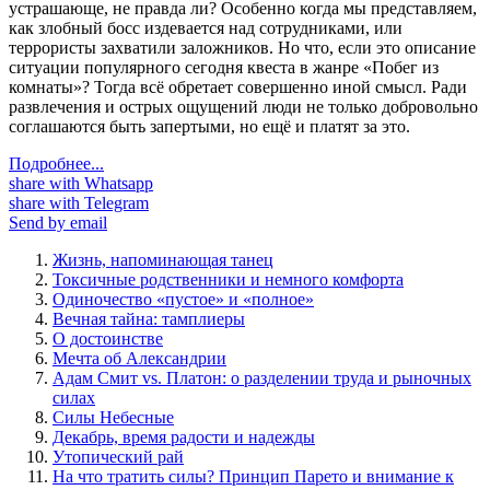
устрашающе, не правда ли? Особенно когда мы представляем,
как злобный босс издевается над сотрудниками, или
террористы захватили заложников. Но что, если это описание
ситуации популярного сегодня квеста в жанре «Побег из
комнаты»? Тогда всё обретает совершенно иной смысл. Ради
развлечения и острых ощущений люди не только добровольно
соглашаются быть запертыми, но ещё и платят за это.
Подробнее...
share with Whatsapp
share with Telegram
Send by email
Жизнь, напоминающая танец
Токсичные родственники и немного комфорта
Одиночество «пустое» и «полное»
Вечная тайна: тамплиеры
О достоинстве
Мечта об Александрии
Адам Смит vs. Платон: о разделении труда и рыночных
силах
Силы Небесные
Декабрь, время радости и надежды
Утопический рай
На что тратить силы? Принцип Парето и внимание к