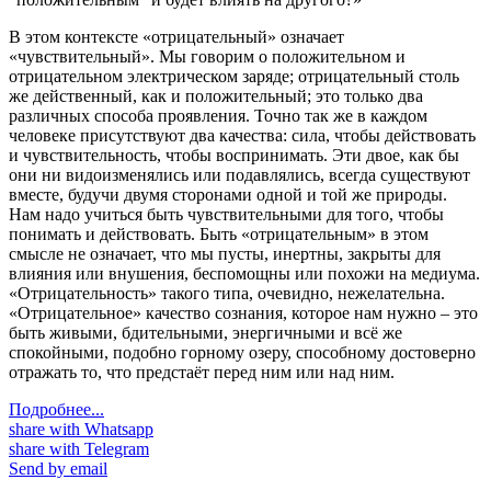
В этом контексте «отрицательный» означает
«чувствительный». Мы говорим о положительном и
отрицательном электрическом заряде; отрицательный столь
же действенный, как и положительный; это только два
различных способа проявления. Точно так же в каждом
человеке присутствуют два качества: сила, чтобы действовать
и чувствительность, чтобы воспринимать. Эти двое, как бы
они ни видоизменялись или подавлялись, всегда существуют
вместе, будучи двумя сторонами одной и той же природы.
Нам надо учиться быть чувствительными для того, чтобы
понимать и действовать. Быть «отрицательным» в этом
смысле не означает, что мы пусты, инертны, закрыты для
влияния или внушения, беспомощны или похожи на медиума.
«Отрицательность» такого типа, очевидно, нежелательна.
«Отрицательное» качество сознания, которое нам нужно – это
быть живыми, бдительными, энергичными и всё же
спокойными, подобно горному озеру, способному достоверно
отражать то, что предстаёт перед ним или над ним.
Подробнее...
share with Whatsapp
share with Telegram
Send by email