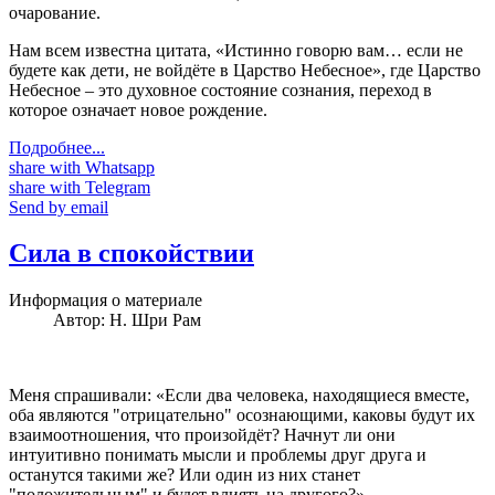
очарование.
Нам всем известна цитата, «Истинно говорю вам… если не
будете как дети, не войдёте в Царство Небесное», где Царство
Небесное – это духовное состояние сознания, переход в
которое означает новое рождение.
Подробнее...
share with Whatsapp
share with Telegram
Send by email
Сила в спокойствии
Информация о материале
Автор:
Н. Шри Рам
Меня спрашивали: «Если два человека, находящиеся вместе,
оба являются "отрицательно" осознающими, каковы будут их
взаимоотношения, что произойдёт? Начнут ли они
интуитивно понимать мысли и проблемы друг друга и
останутся такими же? Или один из них станет
"положительным" и будет влиять на другого?»