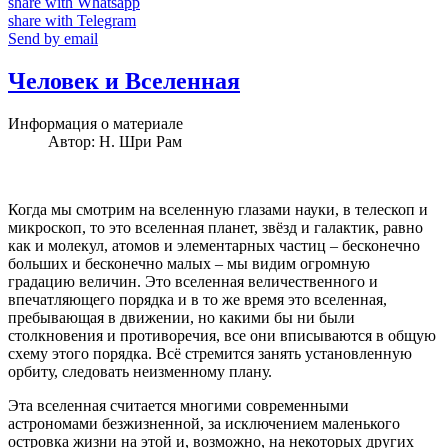
share with Whatsapp
share with Telegram
Send by email
Человек и Вселенная
Информация о материале
Автор:
Н. Шри Рам
Когда мы смотрим на вселенную глазами науки, в телескоп и
микроскоп, то это вселенная планет, звёзд и галактик, равно
как и молекул, атомов и элементарных частиц – бесконечно
больших и бесконечно малых – мы видим огромную
градацию величин. Это вселенная величественного и
впечатляющего порядка и в то же время это вселенная,
пребывающая в движении, но какими бы ни были
столкновения и противоречия, все они вписываются в общую
схему этого порядка. Всё стремится занять установленную
орбиту, следовать неизменному плану.
Эта вселенная считается многими современными
астрономами безжизненной, за исключением маленького
островка жизни на этой и, возможно, на некоторых других