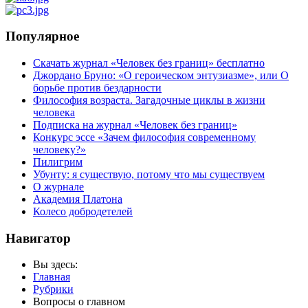
Популярное
Скачать журнал «Человек без границ» бесплатно
Джордано Бруно: «О героическом энтузиазме», или О
борьбе против бездарности
Философия возраста. Загадочные циклы в жизни
человека
Подписка на журнал «Человек без границ»
Конкурс эссе «Зачем философия современному
человеку?»
Пилигрим
Убунту: я существую, потому что мы существуем
О журнале
Академия Платона
Колесо добродетелей
Навигатор
Вы здесь:
Главная
Рубрики
Вопросы о главном