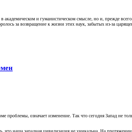
в академическом и гуманистическом смысле, но и, прежде всег
олось за возвращение к жизни этих наук, забытых из-за царящег
емен
роме проблемы, означает изменение. Так что сегодня Запад не то
ть, что наша западная цивилизация не уникальна. На протяжени