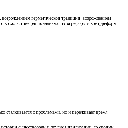
о, возрождением герметической традиции, возрождением
о в схоластике рационализма, из-за реформ и контрреформ
лько сталкивается с проблемами, но и переживает время
и истории существовали и другие цивилизации, со своими