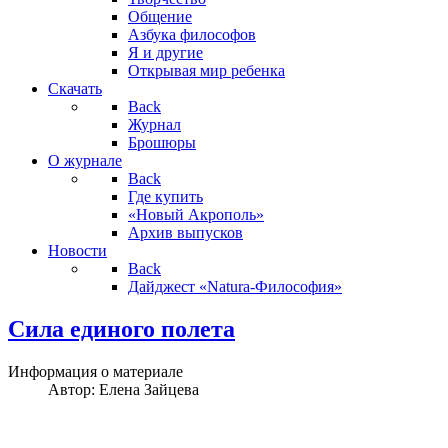
Общение
Азбука философов
Я и другие
Открывая мир ребенка
Скачать
Back
Журнал
Брошюры
О журнале
Back
Где купить
«Новый Акрополь»
Архив выпусков
Новости
Back
Дайджест «Natura-Философия»
Сила единого полета
Информация о материале
Автор:
Елена Зайцева