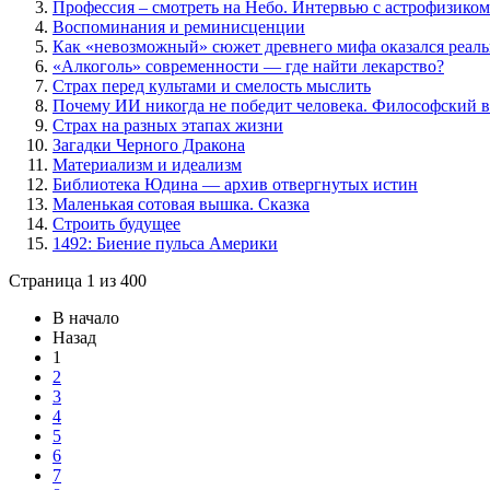
Профессия – смотреть на Небо. Интервью с астрофизико
Воспоминания и реминисценции
Как «невозможный» сюжет древнего мифа оказался реа
«Алкоголь» современности — где найти лекарство?
Страх перед культами и смелость мыслить
Почему ИИ никогда не победит человека. Философский в
Страх на разных этапах жизни
Загадки Черного Дракона
Материализм и идеализм
Библиотека Юдина — архив отвергнутых истин
Маленькая сотовая вышка. Сказка
Строить будущее
1492: Биение пульса Америки
Страница 1 из 400
В начало
Назад
1
2
3
4
5
6
7