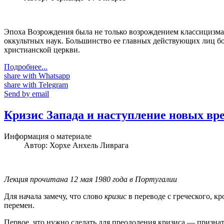
Эпоха Возрождения была не только возрождением классицизма 
оккультных наук. Большинство ее главных действующих лиц бор
христианской церкви.
Подробнее...
share with Whatsapp
share with Telegram
Send by email
Кризис Запада и наступление новых вр
Информация о материале
Автор:
Хорхе Анхель Ливрага
Лекция прочитана 12 мая 1980 года в Португалии
Для начала замечу, что слово
кризис
в переводе с греческого, к
перемен.
Первое, что нужно сделать для преодоления кризиса — призна