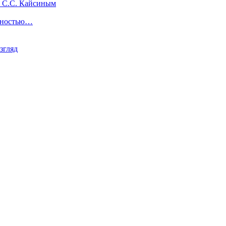
м С.С. Кайсиным
льностью…
згляд